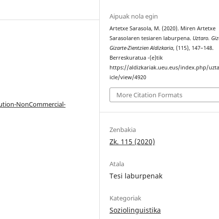
Aipuak nola egin
Artetxe Sarasola, M. (2020). Miren Artetxe
Sarasolaren tesiaren laburpena.
Uztaro. Giz
Gizarte-Zientzien Aldizkaria
, (115), 147–148.
Berreskuratua -(e)tik
https://aldizkariak.ueu.eus/index.php/uzt
icle/view/4920
More Citation Formats
bution-NonCommercial-
Zenbakia
Zk. 115 (2020)
Atala
Tesi laburpenak
Kategoriak
Soziolinguistika