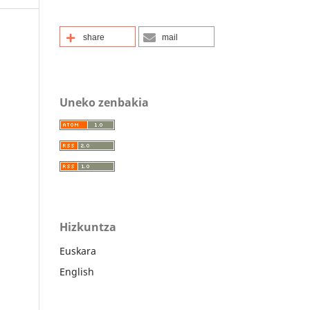
share
mail
Uneko zenbakia
Hizkuntza
Euskara
English