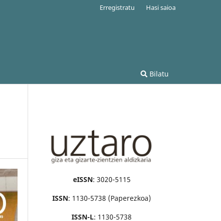
Erregistratu
Hasi saioa
Bilatu
eISSN
: 3020-5115
ISSN
: 1130-5738 (Paperezkoa)
ISSN-L
: 1130-5738