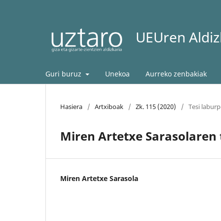
UEUren Aldizk
Guri buruz
Unekoa
Aurreko zenbakiak
Hasiera
/
Artxiboak
/
Zk. 115 (2020)
/
Tesi labur
Miren Artetxe Sarasolaren
Miren Artetxe Sarasola