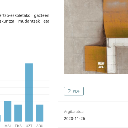
rtso-eskoletako gazteen
hizkuntza mudantzak eta
PDF
Argitaratua
2020-11-26