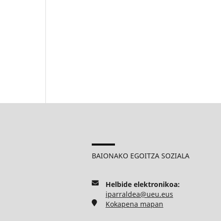
BAIONAKO EGOITZA SOZIALA
Helbide elektronikoa:
iparraldea@ueu.eus
Kokapena mapan