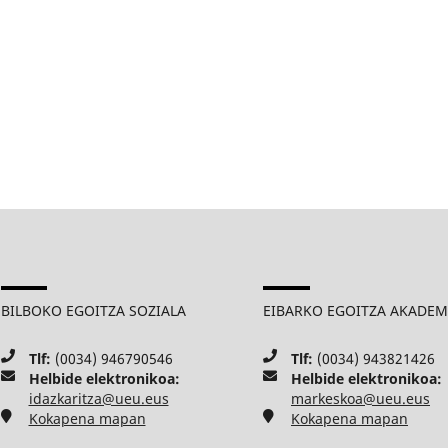
BILBOKO EGOITZA SOZIALA
EIBARKO EGOITZA AKADE
Tlf:
(0034) 946790546
Tlf:
(0034) 943821426
Helbide elektronikoa:
Helbide elektronikoa:
idazkaritza@ueu.eus
markeskoa@ueu.eus
Kokapena mapan
Kokapena mapan