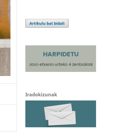
Artikulu bat bidali
Iradokizunak