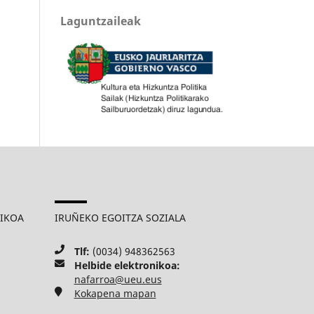
Laguntzaileak
MIKOA
IRUÑEKO EGOITZA SOZIALA
Tlf:
(0034) 948362563
Helbide elektronikoa:
nafarroa@ueu.eus
Kokapena mapan