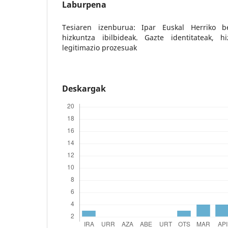
Laburpena
Tesiaren izenburua: Ipar Euskal Herriko be
hizkuntza ibilbideak. Gazte identitateak, 
legitimazio prozesuak
Deskargak