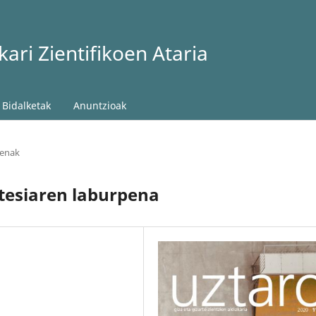
ari Zientifikoen Ataria
Bidalketak
Anuntzioak
penak
 tesiaren laburpena