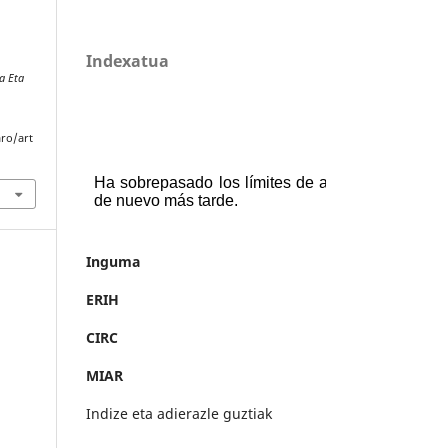
Indexatua
a Eta
aro/art
Inguma
ERIH
CIRC
MIAR
Indize eta adierazle guztiak