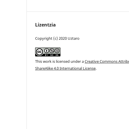
Lizentzia
Copyright (c) 2020 Uztaro
This work is licensed under a
Creative Commons Attri
ShareAlike 4.0 International License
.