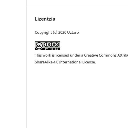
Lizentzia
Copyright (c) 2020 Uztaro
This work is licensed under a
Creative Commons Attri
ShareAlike 4.0 International License
.