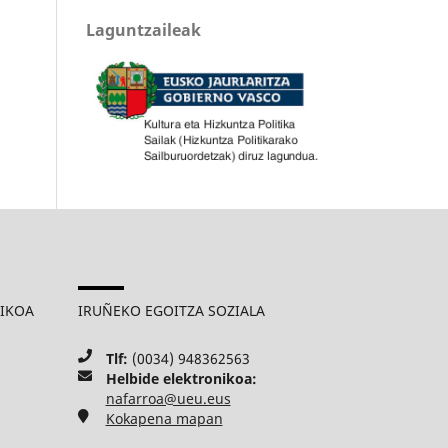
Laguntzaileak
MIKOA
IRUÑEKO EGOITZA SOZIALA
Tlf:
(0034) 948362563
Helbide elektronikoa:
nafarroa@ueu.eus
Kokapena mapan