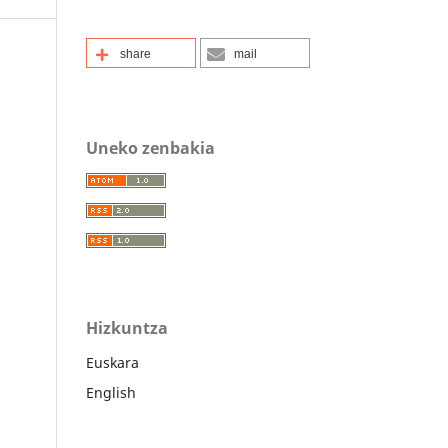
share
mail
Uneko zenbakia
Hizkuntza
Euskara
English