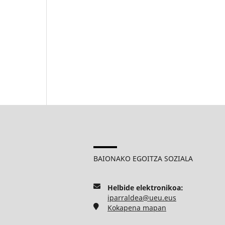
BAIONAKO EGOITZA SOZIALA
Helbide elektronikoa:
iparraldea@ueu.eus
Kokapena mapan