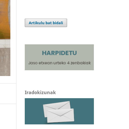
Artikulu bat bidali
Iradokizunak