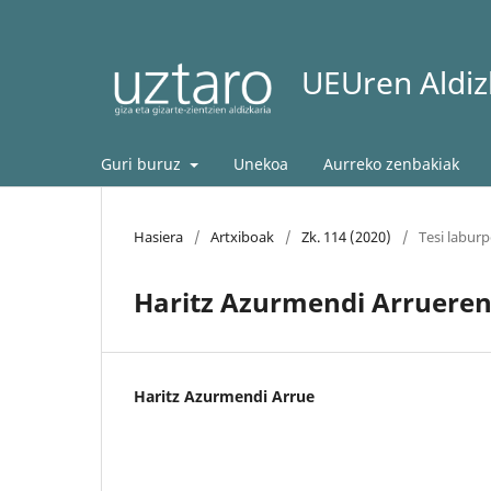
UEUren Aldizk
Guri buruz
Unekoa
Aurreko zenbakiak
Hasiera
/
Artxiboak
/
Zk. 114 (2020)
/
Tesi labur
Haritz Azurmendi Arrueren
Haritz Azurmendi Arrue