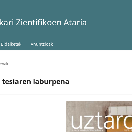
ari Zientifikoen Ataria
Bidalketak
Anuntzioak
penak
 tesiaren laburpena