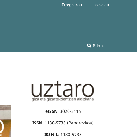
Erregistratu
Hasi saioa
Bilatu
eISSN
: 3020-5115
ISSN
: 1130-5738 (Paperezkoa)
ISSN-L
: 1130-5738