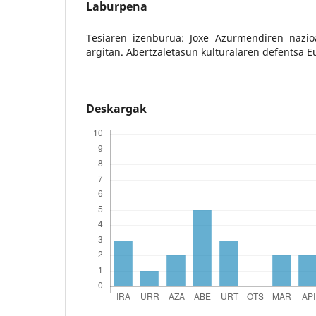
Laburpena
Tesiaren izenburua: Joxe Azurmendiren nazio
argitan. Abertzaletasun kulturalaren defentsa E
Deskargak