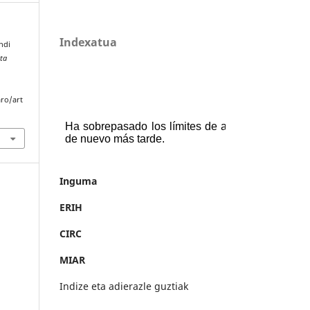
Indexatua
ndi
Eta
aro/art
Inguma
ERIH
CIRC
MIAR
Indize eta adierazle guztiak