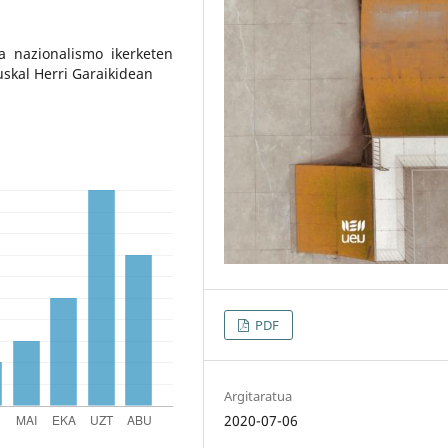
a nazionalismo ikerketen
uskal Herri Garaikidean
PDF
Argitaratua
2020-07-06