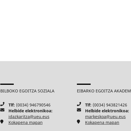
BILBOKO EGOITZA SOZIALA
EIBARKO EGOITZA AKADE
Tlf:
(0034) 946790546
Tlf:
(0034) 943821426
Helbide elektronikoa:
Helbide elektronikoa:
idazkaritza@ueu.eus
markeskoa@ueu.eus
Kokapena mapan
Kokapena mapan