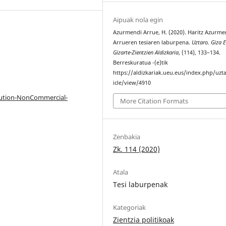
Aipuak nola egin
Azurmendi Arrue, H. (2020). Haritz Azurme
Arrueren tesiaren laburpena.
Uztaro. Giza 
Gizarte-Zientzien Aldizkaria
, (114), 133–134.
Berreskuratua -(e)tik
https://aldizkariak.ueu.eus/index.php/uzt
icle/view/4910
bution-NonCommercial-
More Citation Formats
Zenbakia
Zk. 114 (2020)
Atala
Tesi laburpenak
Kategoriak
Zientzia politikoak