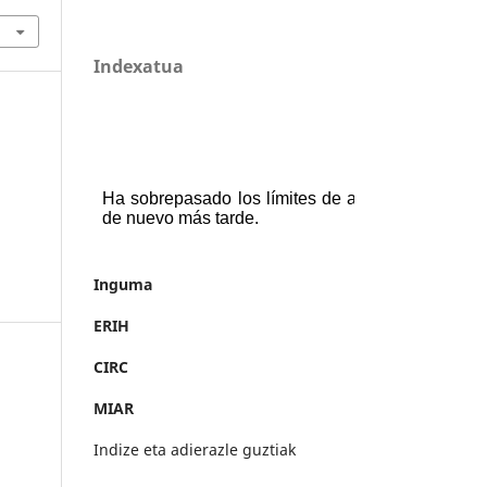
Indexatua
Inguma
ERIH
CIRC
MIAR
Indize eta adierazle guztiak