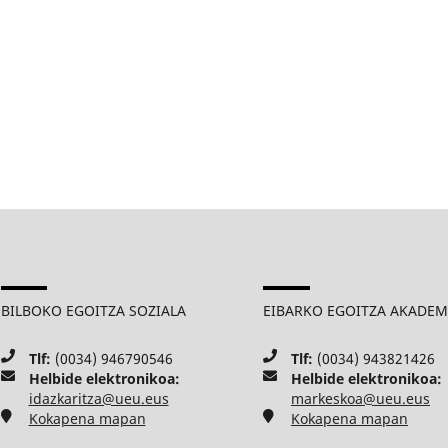
BILBOKO EGOITZA SOZIALA
EIBARKO EGOITZA AKADE
Tlf:
(0034) 946790546
Tlf:
(0034) 943821426
Helbide elektronikoa:
Helbide elektronikoa:
idazkaritza@ueu.eus
markeskoa@ueu.eus
Kokapena mapan
Kokapena mapan