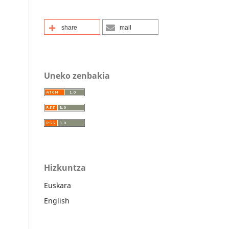
share
mail
Uneko zenbakia
Hizkuntza
Euskara
English