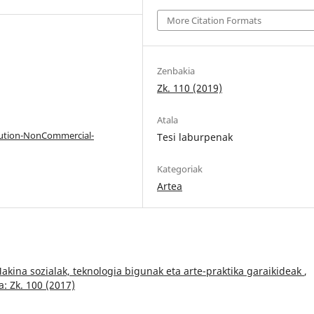
More Citation Formats
Zenbakia
Zk. 110 (2019)
Atala
bution-NonCommercial-
Tesi laburpenak
Kategoriak
Artea
kina sozialak, teknologia bigunak eta arte-praktika garaikideak
,
a: Zk. 100 (2017)