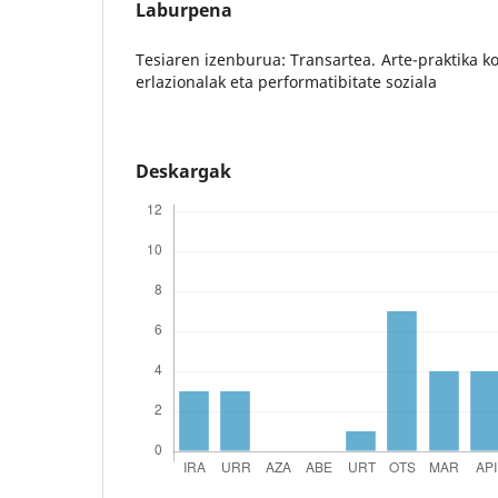
Laburpena
Tesiaren izenburua: Transartea. Arte-praktika ko
erlazionalak eta performatibitate soziala
Deskargak