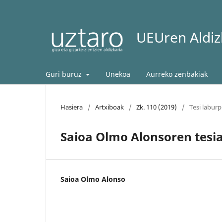
UEUren Aldizk
Guri buruz
Unekoa
Aurreko zenbakiak
Hasiera
/
Artxiboak
/
Zk. 110 (2019)
/
Tesi labur
Saioa Olmo Alonsoren tesi
Saioa Olmo Alonso