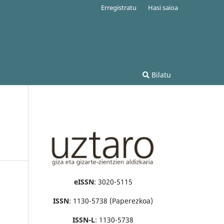
Erregistratu
Hasi saioa
Bilatu
eISSN
: 3020-5115
ISSN
: 1130-5738 (Paperezkoa)
ISSN-L
: 1130-5738