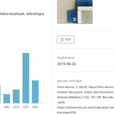
laboratzaileak, teknologia
PDF
Argitaratua
2019-08-26
Aipuak nola egin
Olmo Alonso, S. (2019). Saioa Olmo Alons
tesiaren laburpena.
Uztaro. Giza Eta Gizarte-
Zientzien Aldizkaria
, (110), 107–108. Berresk
-(e)tik
https://aldizkariak.ueu.eus/index.php/uzt
icle/view/4763