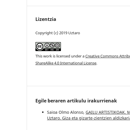
Lizentzia
Copyright (c) 2019 Uztaro
This work is licensed under a
Creative Commons Attri
ShareAlike 4.0 International License
.
Egile beraren artikulu irakurrienak
Saioa Olmo Alonso,
GAILU ARTISTIKOAK. Ma
Uztaro. Giza eta gizarte-zientzien aldizkari