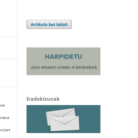
Artikulu bat bidali
Iradokizunak
oren
uratua
aro/art