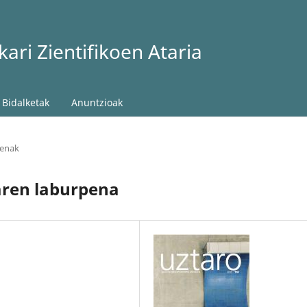
ari Zientifikoen Ataria
Bidalketak
Anuntzioak
penak
aren laburpena