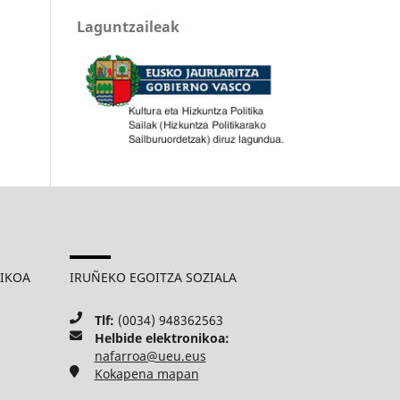
Laguntzaileak
MIKOA
IRUÑEKO EGOITZA SOZIALA
Tlf:
(0034) 948362563
Helbide elektronikoa:
nafarroa@ueu.eus
Kokapena mapan