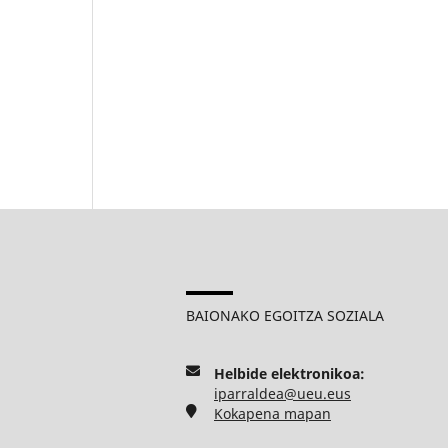
BAIONAKO EGOITZA SOZIALA
Helbide elektronikoa:
iparraldea@ueu.eus
Kokapena mapan