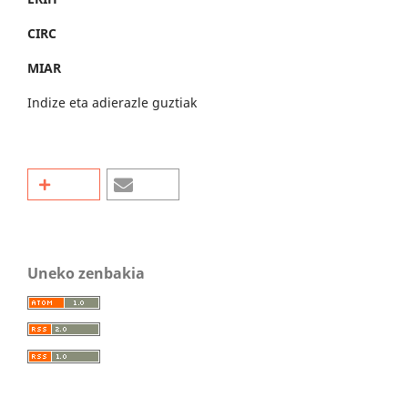
CIRC
MIAR
Indize eta adierazle guztiak
Uneko zenbakia