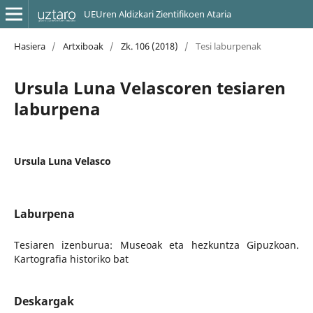
UEUren Aldizkari Zientifikoen Ataria
Hasiera
/
Artxiboak
/
Zk. 106 (2018)
/
Tesi laburpenak
Ursula Luna Velascoren tesiaren
laburpena
Ursula Luna Velasco
Laburpena
Tesiaren izenburua: Museoak eta hezkuntza Gipuzkoan.
Kartografia historiko bat
Deskargak