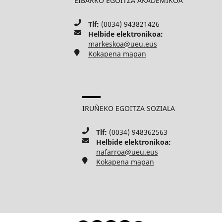
EIBARKO EGOITZA AKADEMIKOA
Tlf:
(0034) 943821426
Helbide elektronikoa:
markeskoa@ueu.eus
Kokapena mapan
IRUÑEKO EGOITZA SOZIALA
Tlf:
(0034) 948362563
Helbide elektronikoa:
nafarroa@ueu.eus
Kokapena mapan