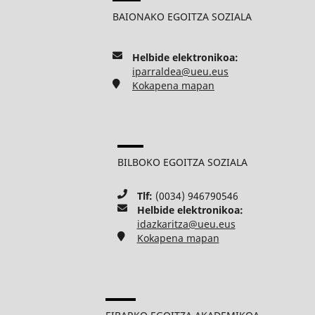
BAIONAKO EGOITZA SOZIALA
Helbide elektronikoa:
iparraldea@ueu.eus
Kokapena mapan
BILBOKO EGOITZA SOZIALA
Tlf:
(0034) 946790546
Helbide elektronikoa:
idazkaritza@ueu.eus
Kokapena mapan