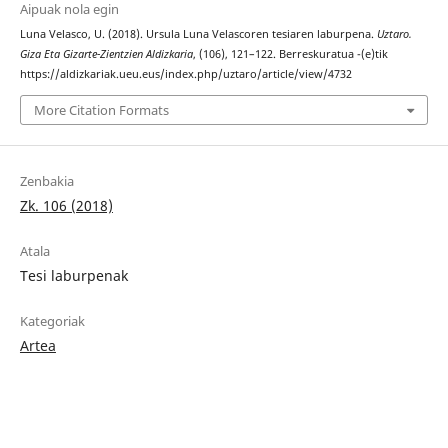
Aipuak nola egin
Luna Velasco, U. (2018). Ursula Luna Velascoren tesiaren laburpena.
Uztaro.
Giza Eta Gizarte-Zientzien Aldizkaria
, (106), 121–122. Berreskuratua -(e)tik
https://aldizkariak.ueu.eus/index.php/uztaro/article/view/4732
More Citation Formats
Zenbakia
Zk. 106 (2018)
Atala
Tesi laburpenak
Kategoriak
Artea