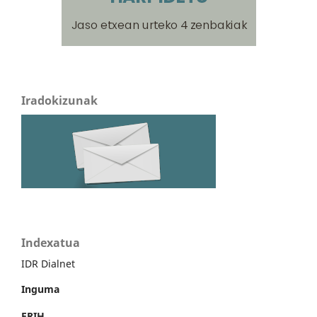
Iradokizunak
Indexatua
IDR Dialnet
Inguma
ERIH