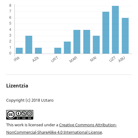
Lizentzia
Copyright (c) 2018 Uztaro
This work is licensed under a
Creative Commons Attribution-
NonCommercial-ShareAlike 4.0 International License
.