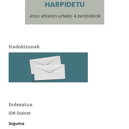
Iradokizunak
Indexatua
IDR Dialnet
Inguma