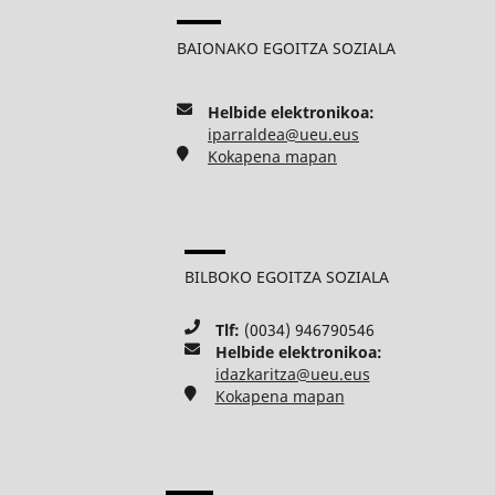
BAIONAKO EGOITZA SOZIALA
Helbide elektronikoa:
iparraldea@ueu.eus
Kokapena mapan
BILBOKO EGOITZA SOZIALA
Tlf:
(0034) 946790546
Helbide elektronikoa:
idazkaritza@ueu.eus
Kokapena mapan