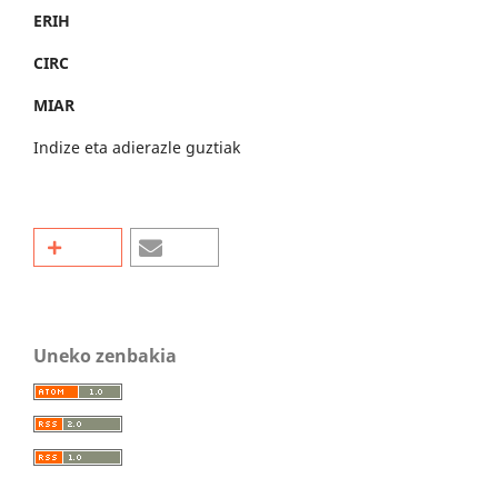
ERIH
CIRC
MIAR
Indize eta adierazle guztiak
Uneko zenbakia