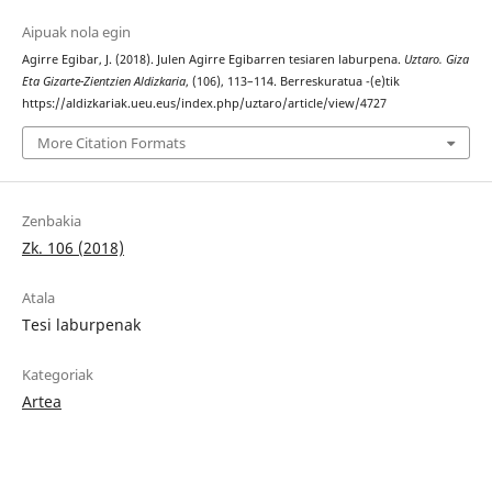
Aipuak nola egin
Agirre Egibar, J. (2018). Julen Agirre Egibarren tesiaren laburpena.
Uztaro. Giza
Eta Gizarte-Zientzien Aldizkaria
, (106), 113–114. Berreskuratua -(e)tik
https://aldizkariak.ueu.eus/index.php/uztaro/article/view/4727
More Citation Formats
Zenbakia
Zk. 106 (2018)
Atala
Tesi laburpenak
Kategoriak
Artea