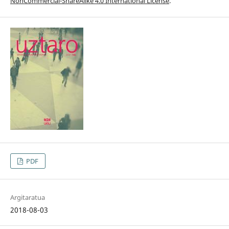
NonCommercial-ShareAlike 4.0 International License
.
PDF
Argitaratua
2018-08-03