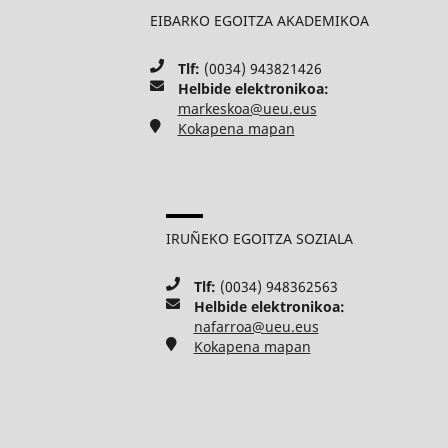
EIBARKO EGOITZA AKADEMIKOA
Tlf:
(0034) 943821426
Helbide elektronikoa:
markeskoa@ueu.eus
Kokapena mapan
IRUÑEKO EGOITZA SOZIALA
Tlf:
(0034) 948362563
Helbide elektronikoa:
nafarroa@ueu.eus
Kokapena mapan