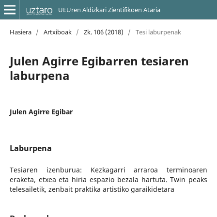
UEUren Aldizkari Zientifikoen Ataria
Hasiera
/
Artxiboak
/
Zk. 106 (2018)
/
Tesi laburpenak
Julen Agirre Egibarren tesiaren
laburpena
Julen Agirre Egibar
Laburpena
Tesiaren izenburua: Kezkagarri arraroa terminoaren
eraketa, etxea eta hiria espazio bezala hartuta. Twin peaks
telesailetik, zenbait praktika artistiko garaikidetara