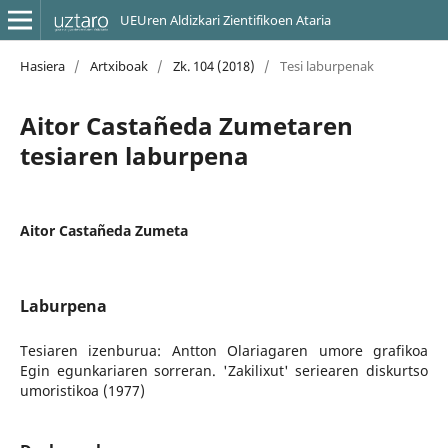
UEUren Aldizkari Zientifikoen Ataria
Hasiera
/
Artxiboak
/
Zk. 104 (2018)
/
Tesi laburpenak
Aitor Castañeda Zumetaren
tesiaren laburpena
Aitor Castañeda Zumeta
Laburpena
Tesiaren izenburua: Antton Olariagaren umore grafikoa
Egin egunkariaren sorreran. 'Zakilixut' seriearen diskurtso
umoristikoa (1977)