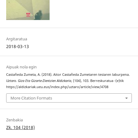
Argitaratua
2018-03-13
Aipuak nola egin
Castañeda Zumeta, A. (2018). Aitor Castañeda Zumetaren tesiaren laburpena.
Uztaro. Giza Eta Gizarte-Zientzien Aldizkaria
, (104), 103. Berreskuratua -(e)tik
https://aldizkariak.ueu.eus/index.php/uztaro/article/view/4708
More Citation Formats
Zenbakia
Zk. 104 (2018)