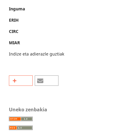
Inguma
ERIH
CIRC
MIAR
Indize eta adierazle guztiak
Uneko zenbakia