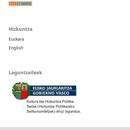
Hizkuntza
Euskara
English
Laguntzaileak