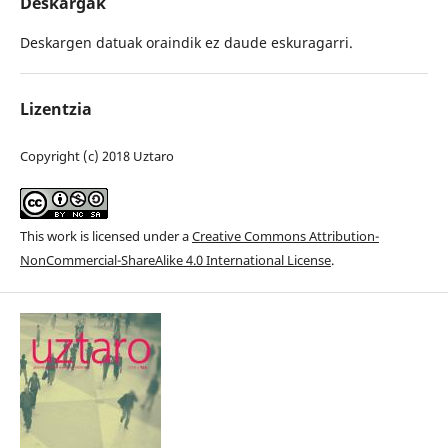
Deskargak
Deskargen datuak oraindik ez daude eskuragarri.
Lizentzia
Copyright (c) 2018 Uztaro
This work is licensed under a
Creative Commons Attribution-
NonCommercial-ShareAlike 4.0 International License
.