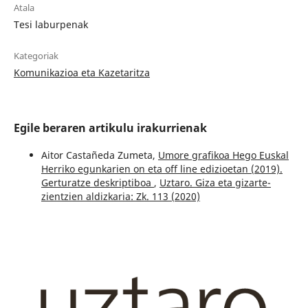
Atala
Tesi laburpenak
Kategoriak
Komunikazioa eta Kazetaritza
Egile beraren artikulu irakurrienak
Aitor Castañeda Zumeta,
Umore grafikoa Hego Euskal
Herriko egunkarien on eta off line edizioetan (2019).
Gerturatze deskriptiboa
,
Uztaro. Giza eta gizarte-
zientzien aldizkaria: Zk. 113 (2020)