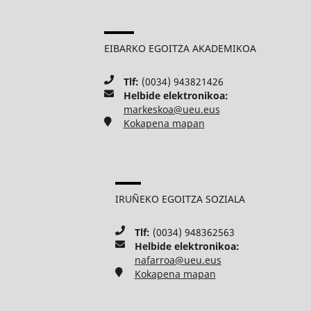
EIBARKO EGOITZA AKADEMIKOA
Tlf:
(0034) 943821426
Helbide elektronikoa:
markeskoa@ueu.eus
Kokapena mapan
IRUÑEKO EGOITZA SOZIALA
Tlf:
(0034) 948362563
Helbide elektronikoa:
nafarroa@ueu.eus
Kokapena mapan