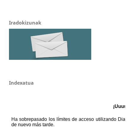
Iradokizunak
Indexatua