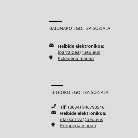
BAIONAKO EGOITZA SOZIALA
Helbide elektronikoa:
iparraldea@ueu.eus
Kokapena mapan
BILBOKO EGOITZA SOZIALA
Tlf:
(0034) 946790546
Helbide elektronikoa:
idazkaritza@ueu.eus
Kokapena mapan