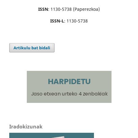
ISSN
: 1130-5738 (Paperezkoa)
ISSN-L
: 1130-5738
Artikulu bat bidali
Iradokizunak