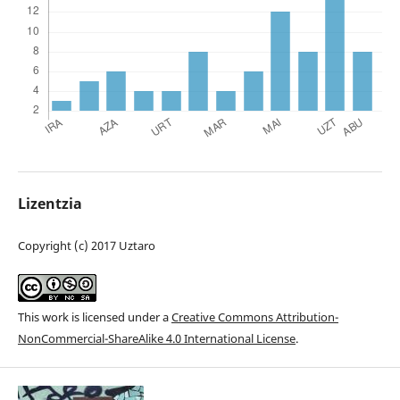
Lizentzia
Copyright (c) 2017 Uztaro
This work is licensed under a
Creative Commons Attribution-
NonCommercial-ShareAlike 4.0 International License
.