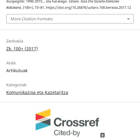
ikuspegitik: 1990-2015… eta haratago.
Uztaro. Giza Eta Gizarte-Zientzien
Aldizkaria
, (100+), 73–81. https://doi.org/10.26876/uztaro.100.berezia.2017.12
More Citation Formats
Zenbakia
Zk. 100+ (2017)
Atala
Artikuluak
Kategoriak
Komunikazioa eta Kazetaritza
0