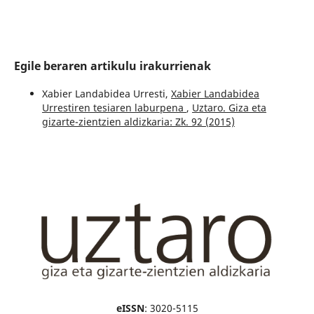
Egile beraren artikulu irakurrienak
Xabier Landabidea Urresti,
Xabier Landabidea
Urrestiren tesiaren laburpena
,
Uztaro. Giza eta
gizarte-zientzien aldizkaria: Zk. 92 (2015)
eISSN
: 3020-5115