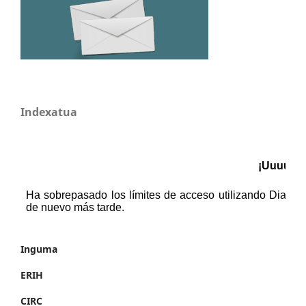
Indexatua
Inguma
ERIH
CIRC