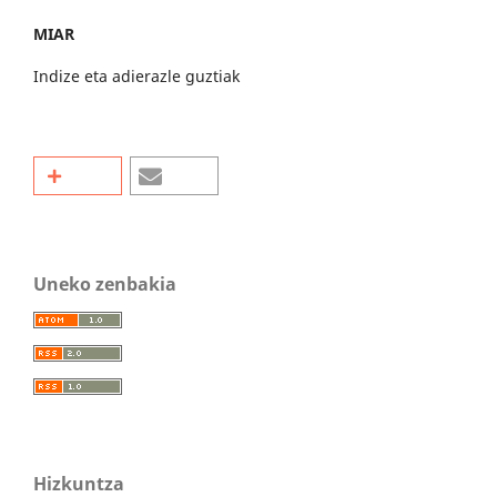
MIAR
Indize eta adierazle guztiak
Uneko zenbakia
Hizkuntza