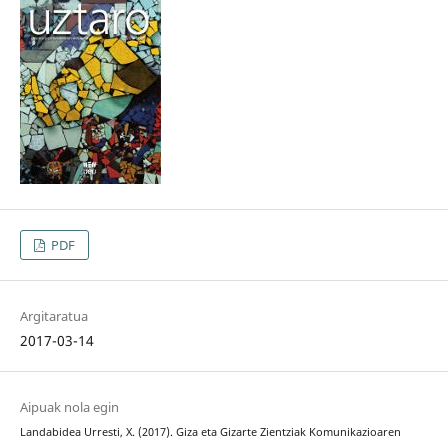
PDF
Argitaratua
2017-03-14
Aipuak nola egin
Landabidea Urresti, X. (2017). Giza eta Gizarte Zientziak Komunikazioaren