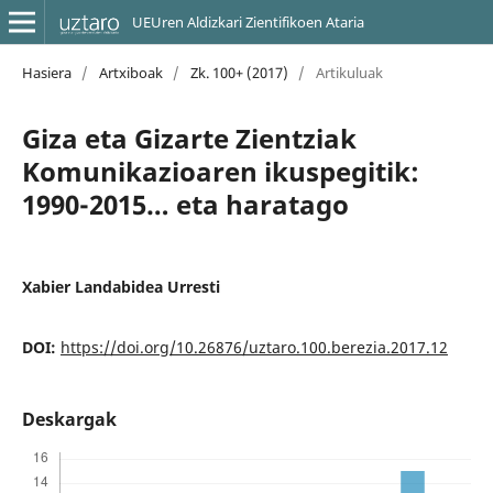
UEUren Aldizkari Zientifikoen Ataria
Hasiera
/
Artxiboak
/
Zk. 100+ (2017)
/
Artikuluak
Giza eta Gizarte Zientziak
Komunikazioaren ikuspegitik:
1990-2015… eta haratago
Xabier Landabidea Urresti
DOI:
https://doi.org/10.26876/uztaro.100.berezia.2017.12
Deskargak