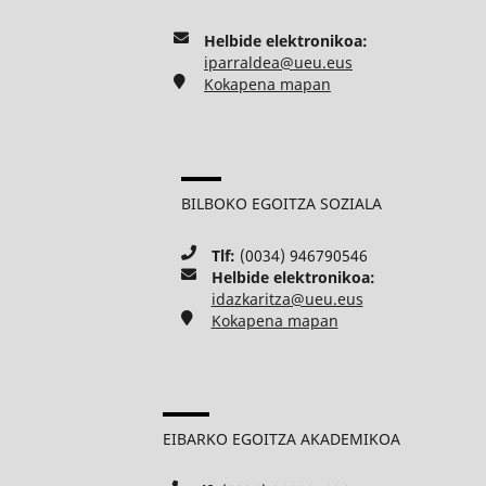
Helbide elektronikoa:
iparraldea@ueu.eus
Kokapena mapan
BILBOKO EGOITZA SOZIALA
Tlf:
(0034) 946790546
Helbide elektronikoa:
idazkaritza@ueu.eus
Kokapena mapan
EIBARKO EGOITZA AKADEMIKOA