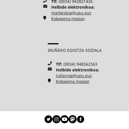
Tlf:
(0034) 943821426
Helbide elektronikoa:
markeskoa@ueu.eus
Kokapena mapan
IRUÑEKO EGOITZA SOZIALA
Tlf:
(0034) 948362563
Helbide elektronikoa:
nafarroa@ueu.eus
Kokapena mapan