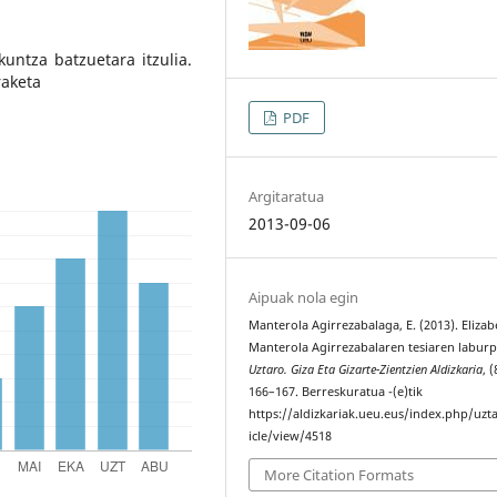
kuntza batzuetara itzulia.
raketa
PDF
Argitaratua
2013-09-06
Aipuak nola egin
Manterola Agirrezabalaga, E. (2013). Elizab
Manterola Agirrezabalaren tesiaren labur
Uztaro. Giza Eta Gizarte-Zientzien Aldizkaria
, (
166–167. Berreskuratua -(e)tik
https://aldizkariak.ueu.eus/index.php/uzt
icle/view/4518
More Citation Formats