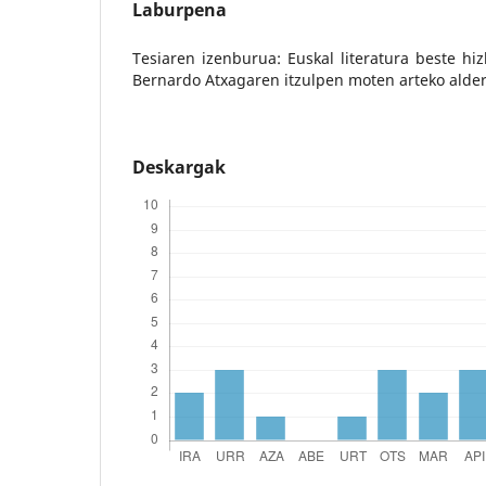
Laburpena
Tesiaren izenburua: Euskal literatura beste hiz
Bernardo Atxagaren itzulpen moten arteko alde
Deskargak