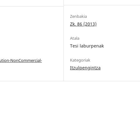
Zenbakia
Zk. 86 (2013)
Atala
Tesi laburpenak
Kategoriak
bution-NonCommercial-
Itzulpengintza