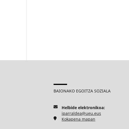
BAIONAKO EGOITZA SOZIALA
Helbide elektronikoa:
iparraldea@ueu.eus
Kokapena mapan