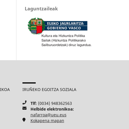
Laguntzaileak
MIKOA
IRUÑEKO EGOITZA SOZIALA
Tlf:
(0034) 948362563
Helbide elektronikoa:
nafarroa@ueu.eus
Kokapena mapan