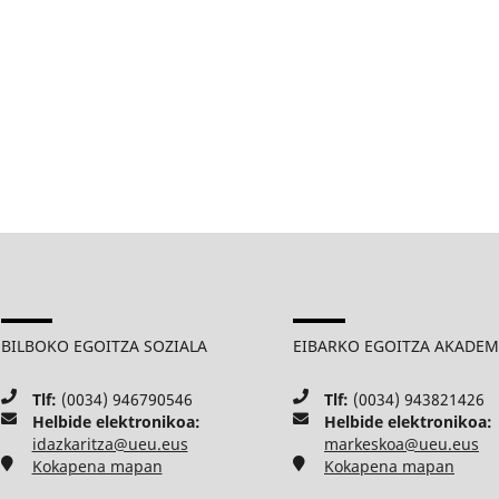
BILBOKO EGOITZA SOZIALA
EIBARKO EGOITZA AKADE
Tlf:
(0034) 946790546
Tlf:
(0034) 943821426
Helbide elektronikoa:
Helbide elektronikoa:
idazkaritza@ueu.eus
markeskoa@ueu.eus
Kokapena mapan
Kokapena mapan