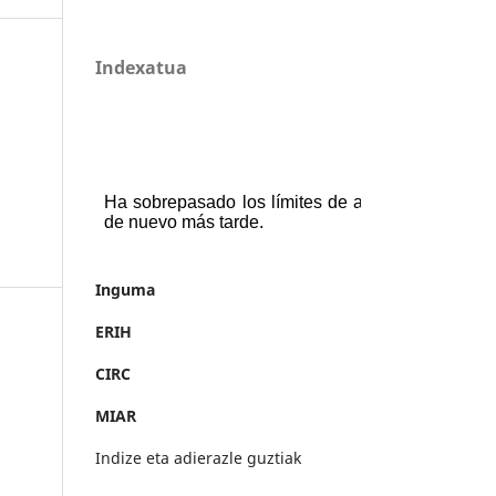
Indexatua
Inguma
ERIH
CIRC
MIAR
Indize eta adierazle guztiak