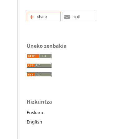
share
mail
Uneko zenbakia
Hizkuntza
Euskara
English