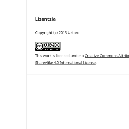
Lizentzia
Copyright (c) 2013 Uztaro
This work is licensed under a
Creative Commons Attri
ShareAlike 4.0 International License
.