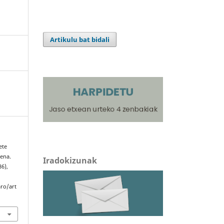
Artikulu bat bidali
ete
pena.
Iradokizunak
86),
aro/art