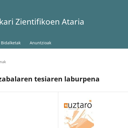
ari Zientifikoen Ataria
Bidalketak
Anuntzioak
enak
zabalaren tesiaren laburpena