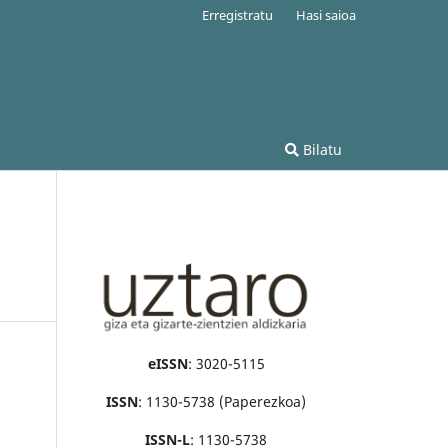
Erregistratu
Hasi saioa
Bilatu
eISSN
: 3020-5115
ISSN
: 1130-5738 (Paperezkoa)
ISSN-L
: 1130-5738