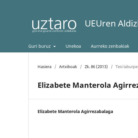
UEUren Aldizk
Guri buruz
Unekoa
Aurreko zenbakiak
Hasiera
/
Artxiboak
/
Zk. 86 (2013)
/
Tesi laburp
Elizabete Manterola Agirre
Elizabete Manterola Agirrezabalaga