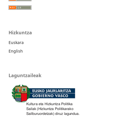
Hizkuntza
Euskara
English
Laguntzaileak