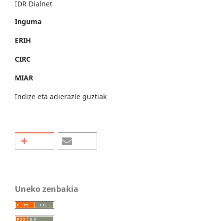
IDR Dialnet
Inguma
ERIH
CIRC
MIAR
Indize eta adierazle guztiak
Uneko zenbakia