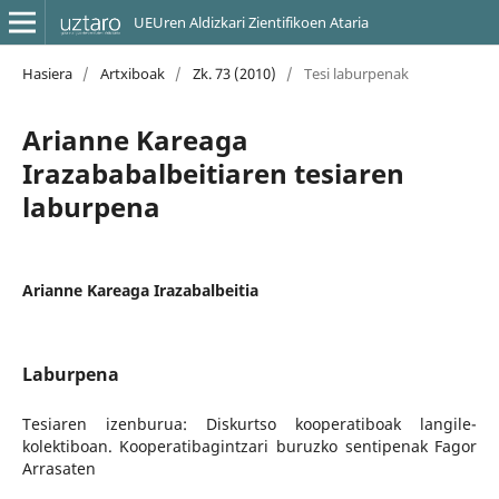
UEUren Aldizkari Zientifikoen Ataria
Hasiera
/
Artxiboak
/
Zk. 73 (2010)
/
Tesi laburpenak
Arianne Kareaga
Irazababalbeitiaren tesiaren
laburpena
Arianne Kareaga Irazabalbeitia
Laburpena
Tesiaren izenburua: Diskurtso kooperatiboak langile-
kolektiboan. Kooperatibagintzari buruzko sentipenak Fagor
Arrasaten