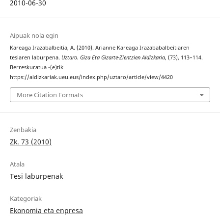
2010-06-30
Aipuak nola egin
Kareaga Irazabalbeitia, A. (2010). Arianne Kareaga Irazababalbeitiaren
tesiaren laburpena.
Uztaro. Giza Eta Gizarte-Zientzien Aldizkaria
, (73), 113–114.
Berreskuratua -(e)tik
https://aldizkariak.ueu.eus/index.php/uztaro/article/view/4420
More Citation Formats
Zenbakia
Zk. 73 (2010)
Atala
Tesi laburpenak
Kategoriak
Ekonomia eta enpresa