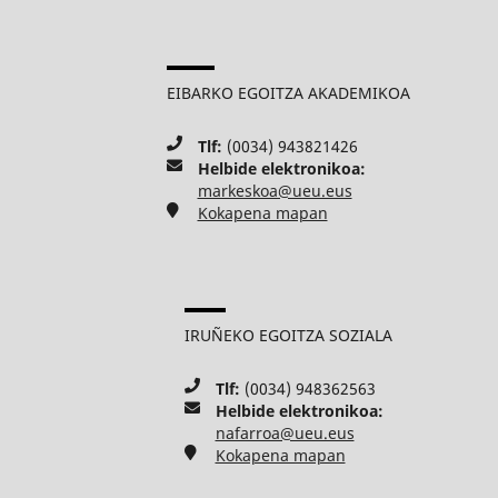
EIBARKO EGOITZA AKADEMIKOA
Tlf:
(0034) 943821426
Helbide elektronikoa:
markeskoa@ueu.eus
Kokapena mapan
IRUÑEKO EGOITZA SOZIALA
Tlf:
(0034) 948362563
Helbide elektronikoa:
nafarroa@ueu.eus
Kokapena mapan