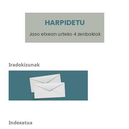
Iradokizunak
Indexatua