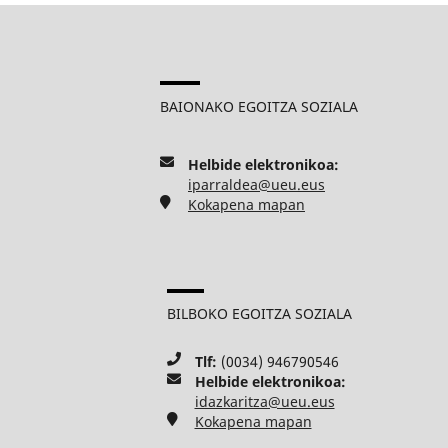
BAIONAKO EGOITZA SOZIALA
Helbide elektronikoa:
iparraldea@ueu.eus
Kokapena mapan
BILBOKO EGOITZA SOZIALA
Tlf:
(0034) 946790546
Helbide elektronikoa:
idazkaritza@ueu.eus
Kokapena mapan