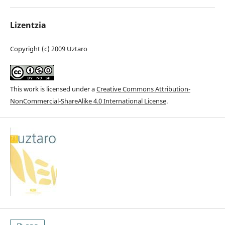
Lizentzia
Copyright (c) 2009 Uztaro
This work is licensed under a
Creative Commons Attribution-
NonCommercial-ShareAlike 4.0 International License
.