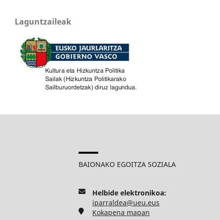
Laguntzaileak
BAIONAKO EGOITZA SOZIALA
Helbide elektronikoa:
iparraldea@ueu.eus
Kokapena mapan