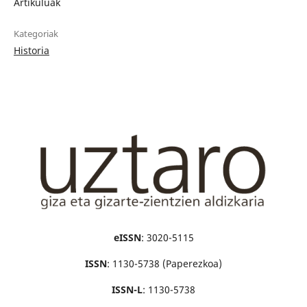
Artikuluak
Kategoriak
Historia
eISSN
: 3020-5115
ISSN
: 1130-5738 (Paperezkoa)
ISSN-L
: 1130-5738