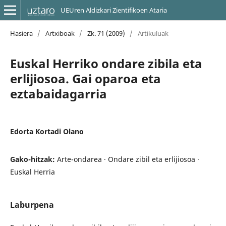
UEUren Aldizkari Zientifikoen Ataria
Hasiera
/
Artxiboak
/
Zk. 71 (2009)
/
Artikuluak
Euskal Herriko ondare zibila eta
erlijiosoa. Gai oparoa eta
eztabaidagarria
Edorta Kortadi Olano
Gako-hitzak:
Arte-ondarea · Ondare zibil eta erlijiosoa ·
Euskal Herria
Laburpena