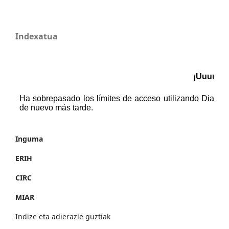
Indexatua
Inguma
ERIH
CIRC
MIAR
Indize eta adierazle guztiak