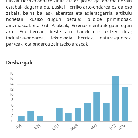
Euskal Herriko ondare zibila eta erlijiosoa gai oparoa bezain
eztabai- dagarria da. Euskal Herriko arte-ondarea ez da oso
zabala, baina bai aski aberatsa eta adierazgarria, artikulu
honetan ikusiko dugun bezala: ibilbide primitiboak,
antzinakoak eta Erdi Arokoak, Errenazimentutik gaur egun
arte. Era berean, beste alor hauek ere ukitzen dira:
industria-ondarea, teknologia berriak, natura-guneak,
parkeak, eta ondarea zaintzeko arazoak
Deskargak