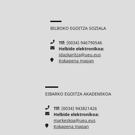
BILBOKO EGOITZA SOZIALA
Tlf:
(0034) 946790546
Helbide elektronikoa:
idazkaritza@ueu.eus
Kokapena mapan
EIBARKO EGOITZA AKADEMIKOA
Tlf:
(0034) 943821426
Helbide elektronikoa:
markeskoa@ueu.eus
Kokapena mapan