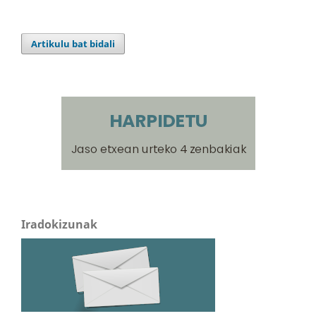
Artikulu bat bidali
Iradokizunak