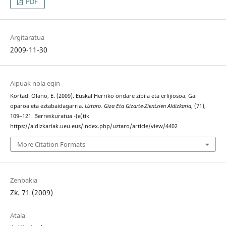
PDF
Argitaratua
2009-11-30
Aipuak nola egin
Kortadi Olano, E. (2009). Euskal Herriko ondare zibila eta erlijiosoa. Gai
oparoa eta eztabaidagarria.
Uztaro. Giza Eta Gizarte-Zientzien Aldizkaria
, (71),
109–121. Berreskuratua -(e)tik
https://aldizkariak.ueu.eus/index.php/uztaro/article/view/4402
More Citation Formats
Zenbakia
Zk. 71 (2009)
Atala