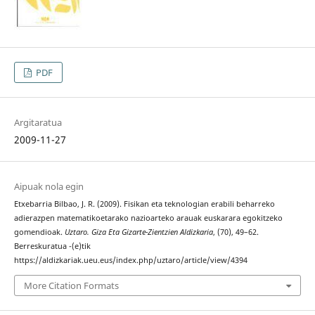
PDF
Argitaratua
2009-11-27
Aipuak nola egin
Etxebarria Bilbao, J. R. (2009). Fisikan eta teknologian erabili beharreko
adierazpen matematikoetarako nazioarteko arauak euskarara egokitzeko
gomendioak.
Uztaro. Giza Eta Gizarte-Zientzien Aldizkaria
, (70), 49–62.
Berreskuratua -(e)tik
https://aldizkariak.ueu.eus/index.php/uztaro/article/view/4394
More Citation Formats