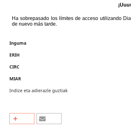
Inguma
ERIH
CIRC
MIAR
Indize eta adierazle guztiak