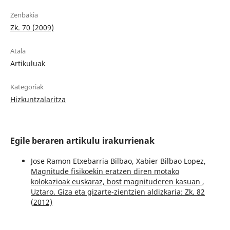
Zenbakia
Zk. 70 (2009)
Atala
Artikuluak
Kategoriak
Hizkuntzalaritza
Egile beraren artikulu irakurrienak
Jose Ramon Etxebarria Bilbao, Xabier Bilbao Lopez,
Magnitude fisikoekin eratzen diren motako
kolokazioak euskaraz, bost magnituderen kasuan
,
Uztaro. Giza eta gizarte-zientzien aldizkaria: Zk. 82
(2012)