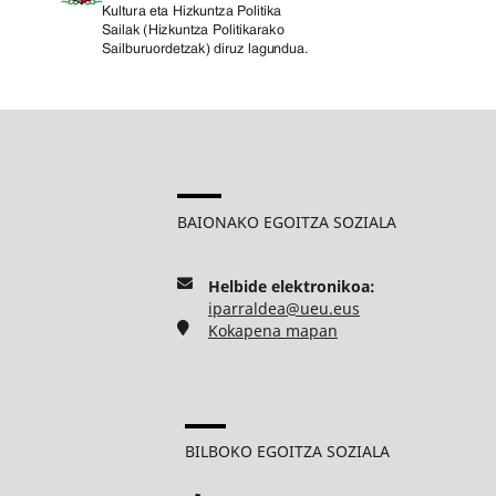
BAIONAKO EGOITZA SOZIALA
Helbide elektronikoa:
iparraldea@ueu.eus
Kokapena mapan
BILBOKO EGOITZA SOZIALA