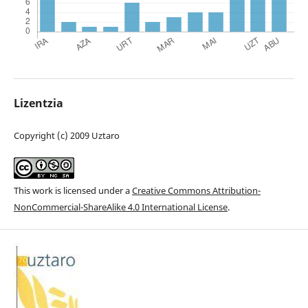
Lizentzia
Copyright (c) 2009 Uztaro
This work is licensed under a
Creative Commons Attribution-
NonCommercial-ShareAlike 4.0 International License
.