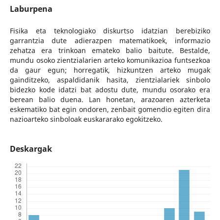
Laburpena
Fisika eta teknologiako diskurtso idatzian berebiziko
garrantzia dute adierazpen matematikoek, informazio
zehatza era trinkoan emateko balio baitute. Bestalde,
mundu osoko zientzialarien arteko komunikazioa funtsezkoa
da gaur egun; horregatik, hizkuntzen arteko mugak
gainditzeko, aspaldidanik hasita, zientzialariek sinbolo
bidezko kode idatzi bat adostu dute, mundu osorako era
berean balio duena. Lan honetan, arazoaren azterketa
eskematiko bat egin ondoren, zenbait gomendio egiten dira
nazioarteko sinboloak euskararako egokitzeko.
Deskargak