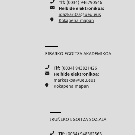
Tlf:
(0034) 946790546
Helbide elektronikoa:
idazkaritza@ueu.eus
Kokapena mapan
EIBARKO EGOITZA AKADEMIKOA
Tlf:
(0034) 943821426
Helbide elektronikoa:
markeskoa@ueu.eus
Kokapena mapan
IRUÑEKO EGOITZA SOZIALA
Tlf:
(0034) 948362563