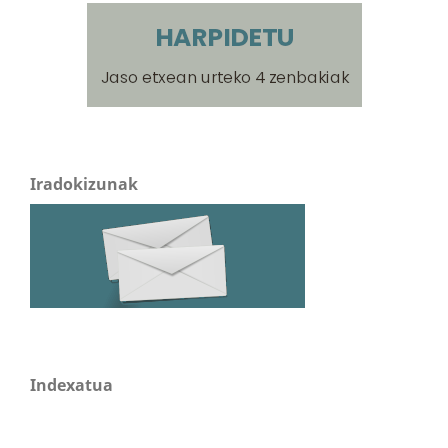
Iradokizunak
Indexatua