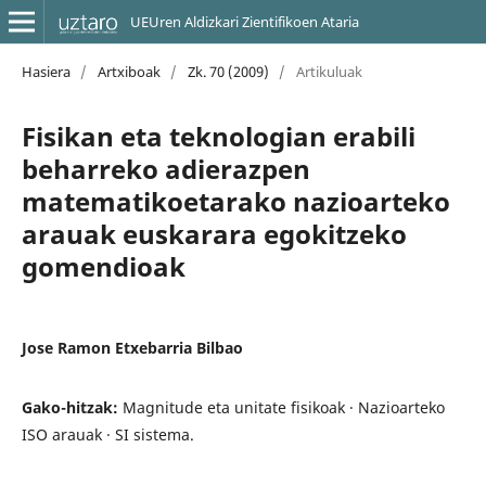
UEUren Aldizkari Zientifikoen Ataria
Hasiera
/
Artxiboak
/
Zk. 70 (2009)
/
Artikuluak
Fisikan eta teknologian erabili
beharreko adierazpen
matematikoetarako nazioarteko
arauak euskarara egokitzeko
gomendioak
Jose Ramon Etxebarria Bilbao
Gako-hitzak:
Magnitude eta unitate fisikoak · Nazioarteko
ISO arauak · SI sistema.