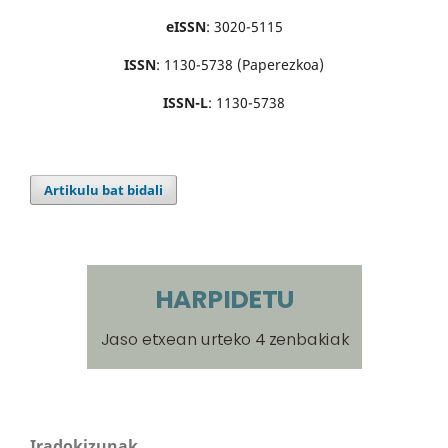
eISSN
: 3020-5115
ISSN
: 1130-5738 (Paperezkoa)
ISSN-L
: 1130-5738
Artikulu bat bidali
Iradokizunak