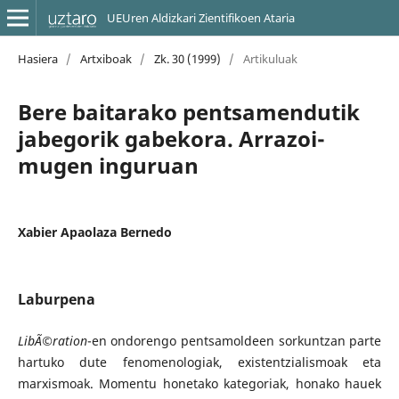
UEUren Aldizkari Zientifikoen Ataria
Hasiera
/
Artxiboak
/
Zk. 30 (1999)
/
Artikuluak
Bere baitarako pentsamendutik
jabegorik gabekora. Arrazoi-
mugen inguruan
Xabier Apaolaza Bernedo
Laburpena
LibÃ©ration
-en ondorengo pentsamoldeen sorkuntzan parte
hartuko dute fenomenologiak, existentzialismoak eta
marxismoak. Momentu honetako kategoriak, honako hauek