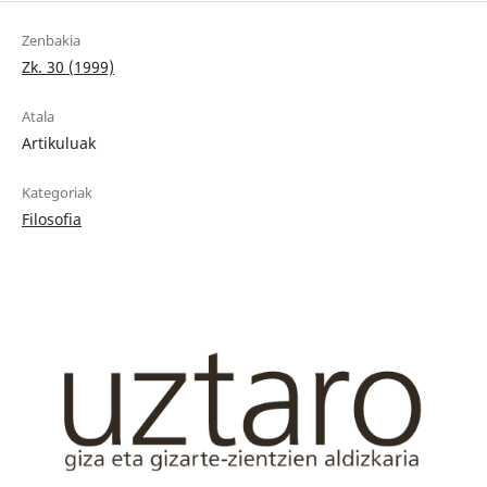
Zenbakia
Zk. 30 (1999)
Atala
Artikuluak
Kategoriak
Filosofia