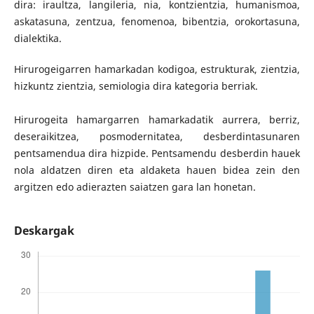
dira: iraultza, langileria, nia, kontzientzia, humanismoa,
askatasuna, zentzua, fenomenoa, bibentzia, orokortasuna,
dialektika.
Hirurogeigarren hamarkadan kodigoa, estrukturak, zientzia,
hizkuntz zientzia, semiologia dira kategoria berriak.
Hirurogeita hamargarren hamarkadatik aurrera, berriz,
deseraikitzea, posmodernitatea, desberdintasunaren
pentsamendua dira hizpide. Pentsamendu desberdin hauek
nola aldatzen diren eta aldaketa hauen bidea zein den
argitzen edo adierazten saiatzen gara lan honetan.
Deskargak