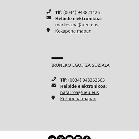
Tlf:
(0034) 943821426
Helbide elektronikoa:
markeskoa@ueu.eus
Kokapena mapan
IRUÑEKO EGOITZA SOZIALA
Tlf:
(0034) 948362563
Helbide elektronikoa:
nafarroa@ueu.eus
Kokapena mapan