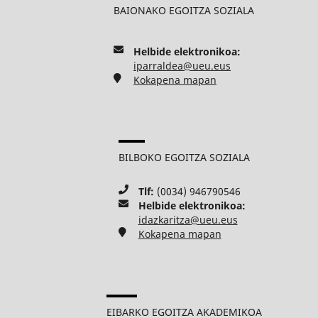
BAIONAKO EGOITZA SOZIALA
Helbide elektronikoa:
iparraldea@ueu.eus
Kokapena mapan
BILBOKO EGOITZA SOZIALA
Tlf:
(0034) 946790546
Helbide elektronikoa:
idazkaritza@ueu.eus
Kokapena mapan
EIBARKO EGOITZA AKADEMIKOA