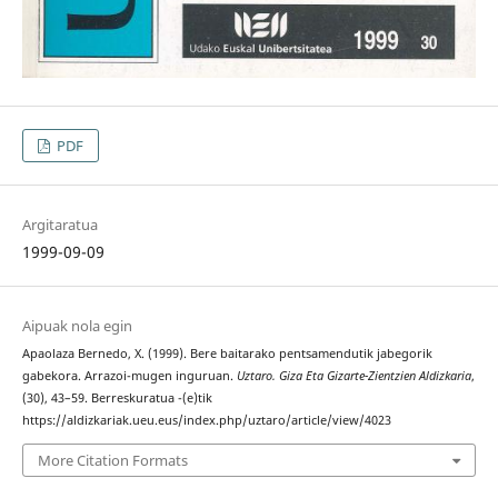
PDF
Argitaratua
1999-09-09
Aipuak nola egin
Apaolaza Bernedo, X. (1999). Bere baitarako pentsamendutik jabegorik
gabekora. Arrazoi-mugen inguruan.
Uztaro. Giza Eta Gizarte-Zientzien Aldizkaria
,
(30), 43–59. Berreskuratua -(e)tik
https://aldizkariak.ueu.eus/index.php/uztaro/article/view/4023
More Citation Formats