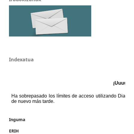
Indexatua
Inguma
ERIH