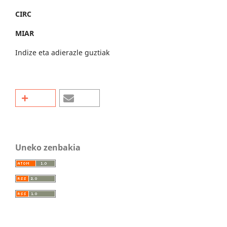
CIRC
MIAR
Indize eta adierazle guztiak
Uneko zenbakia