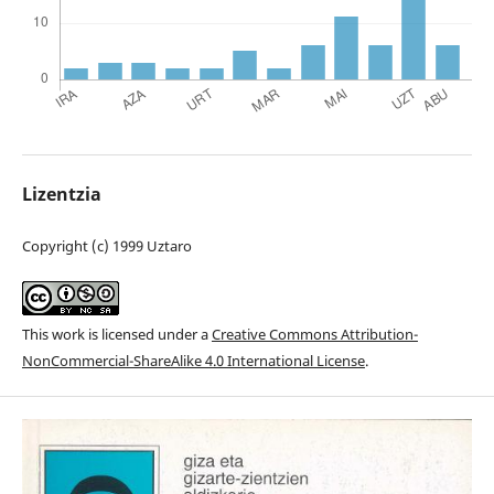
Lizentzia
Copyright (c) 1999 Uztaro
This work is licensed under a
Creative Commons Attribution-
NonCommercial-ShareAlike 4.0 International License
.