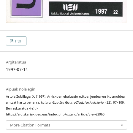
PDF
Argitaratua
1997-07-14
Aipuak nola egin
Artola Zubillaga, X. (1997). Arriskuen ebaluazio etikoa: jendearen ikusmoldea
aintzat hartu beharra.
Uztaro. Giza Eta Gizarte-Zientzien Aldizkaria
, (22), 97–109.
Berreskuratua -(e)tik
https://aldizkariak.ueu.eus/index.php/uztaro/article/view/3960
More Citation Formats