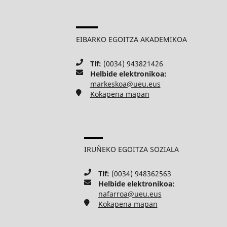
EIBARKO EGOITZA AKADEMIKOA
Tlf:
(0034) 943821426
Helbide elektronikoa:
markeskoa@ueu.eus
Kokapena mapan
IRUÑEKO EGOITZA SOZIALA
Tlf:
(0034) 948362563
Helbide elektronikoa:
nafarroa@ueu.eus
Kokapena mapan