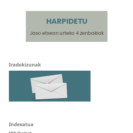
Iradokizunak
Indexatua