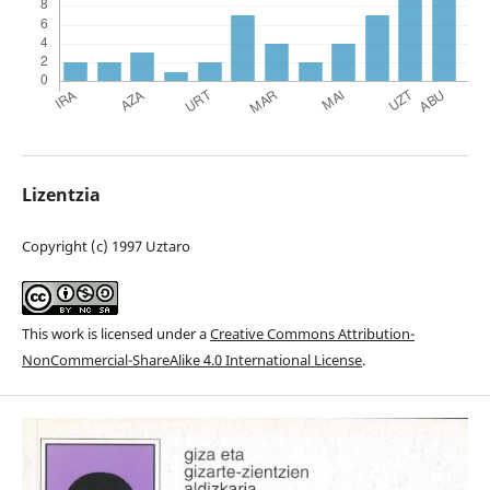
Lizentzia
Copyright (c) 1997 Uztaro
This work is licensed under a
Creative Commons Attribution-
NonCommercial-ShareAlike 4.0 International License
.