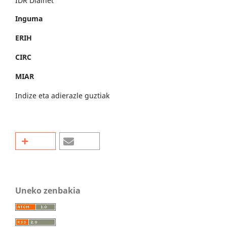
IDR Dialnet
Inguma
ERIH
CIRC
MIAR
Indize eta adierazle guztiak
Uneko zenbakia