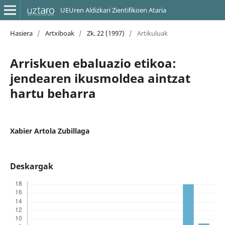
UEUren Aldizkari Zientifikoen Ataria
Hasiera
/
Artxiboak
/
Zk. 22 (1997)
/
Artikuluak
Arriskuen ebaluazio etikoa:
jendearen ikusmoldea aintzat
hartu beharra
Xabier Artola Zubillaga
Deskargak