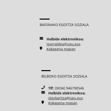
BAIONAKO EGOITZA SOZIALA
Helbide elektronikoa:
iparraldea@ueu.eus
Kokapena mapan
BILBOKO EGOITZA SOZIALA
Tlf:
(0034) 946790546
Helbide elektronikoa:
idazkaritza@ueu.eus
Kokapena mapan