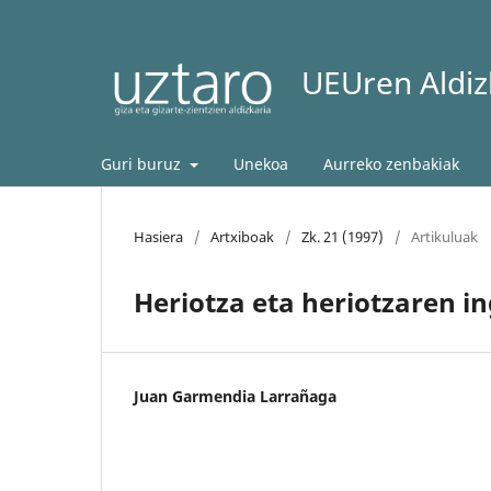
UEUren Aldizk
Guri buruz
Unekoa
Aurreko zenbakiak
Hasiera
/
Artxiboak
/
Zk. 21 (1997)
/
Artikuluak
Heriotza eta heriotzaren i
Juan Garmendia Larrañaga