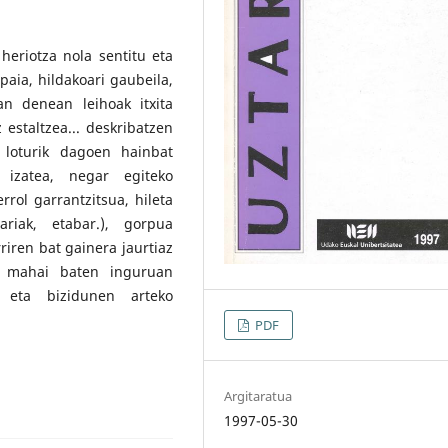
 heriotza nola sentitu eta
paia, hildakoari gaubeila,
an denean leihoak itxita
 estaltzea... deskribatzen
 loturik dagoen hainbat
 izatea, negar egiteko
rol garrantzitsua, hileta
ariak, etabar.), gorpua
riren bat gainera jaurtiaz
ko mahai baten inguruan
n eta bizidunen arteko
PDF
Argitaratua
1997-05-30