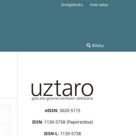
Erregistratu
Hasi saioa
Bilatu
eISSN
: 3020-5115
ISSN
: 1130-5738 (Paperezkoa)
ISSN-L
: 1130-5738