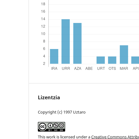
Lizentzia
Copyright (c) 1997 Uztaro
This work is licensed under a
Creative Commons Attri