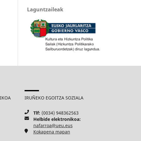
Laguntzaileak
MIKOA
IRUÑEKO EGOITZA SOZIALA
Tlf:
(0034) 948362563
Helbide elektronikoa:
nafarroa@ueu.eus
Kokapena mapan