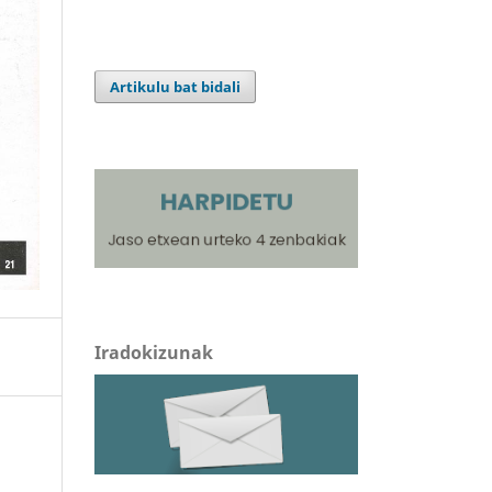
Artikulu bat bidali
Iradokizunak