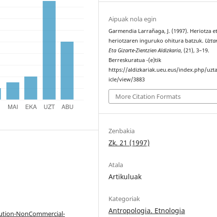
Aipuak nola egin
Garmendia Larrañaga, J. (1997). Heriotza e
heriotzaren inguruko ohitura batzuk.
Uztar
Eta Gizarte-Zientzien Aldizkaria
, (21), 3–19.
Berreskuratua -(e)tik
https://aldizkariak.ueu.eus/index.php/uzt
icle/view/3883
More Citation Formats
Zenbakia
Zk. 21 (1997)
Atala
Artikuluak
Kategoriak
Antropologia. Etnologia
bution-NonCommercial-