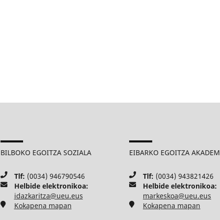
BILBOKO EGOITZA SOZIALA
EIBARKO EGOITZA AKADE
Tlf:
(0034) 946790546
Tlf:
(0034) 943821426
Helbide elektronikoa:
Helbide elektronikoa:
idazkaritza@ueu.eus
markeskoa@ueu.eus
Kokapena mapan
Kokapena mapan