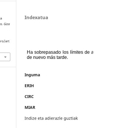
Indexatua
ta
o. Giza
aro/art
Inguma
ERIH
CIRC
MIAR
Indize eta adierazle guztiak