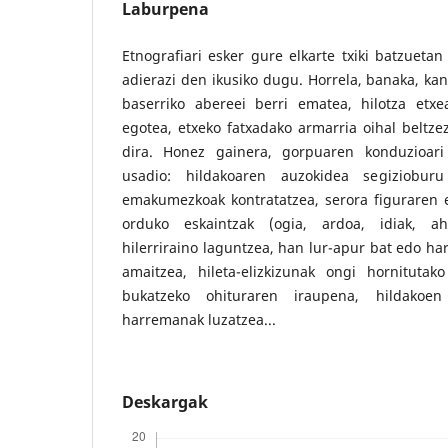
Laburpena
Etnografiari esker gure elkarte txiki batzuetan
adierazi den ikusiko dugu. Horrela, banaka, kan
baserriko abereei berri ematea, hilotza etxe
egotea, etxeko fatxadako armarria oihal beltzez
dira. Honez gainera, gorpuaren konduzioari
usadio: hildakoaren auzokidea segizioburu
emakumezkoak kontratatzea, serora figuraren er
orduko eskaintzak (ogia, ardoa, idiak, ah
hilerriraino laguntzea, han lur-apur bat edo har
amaitzea, hileta-elizkizunak ongi hornituta
bukatzeko ohituraren iraupena, hildakoe
harremanak luzatzea...
Deskargak