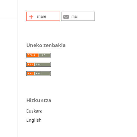
share
mail
Uneko zenbakia
Hizkuntza
Euskara
English