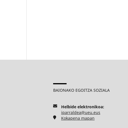
BAIONAKO EGOITZA SOZIALA
Helbide elektronikoa:
iparraldea@ueu.eus
Kokapena mapan