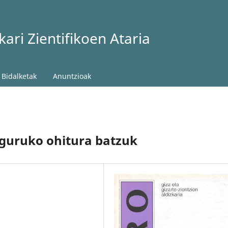
ari Zientifikoen Ataria
Bidalketak
Anuntzioak
nguruko ohitura batzuk