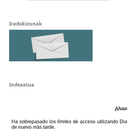
Iradokizunak
Indexatua