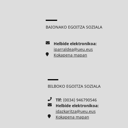
BAIONAKO EGOITZA SOZIALA
Helbide elektronikoa:
iparraldea@ueu.eus
Kokapena mapan
BILBOKO EGOITZA SOZIALA
Tlf:
(0034) 946790546
Helbide elektronikoa:
idazkaritza@ueu.eus
Kokapena mapan