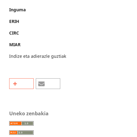
Inguma
ERIH
CIRC
MIAR
Indize eta adierazle guztiak
Uneko zenbakia