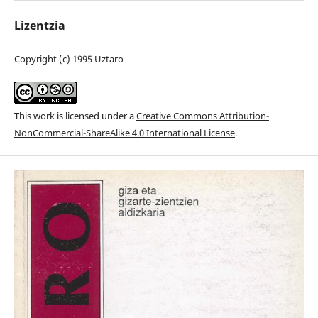
Lizentzia
Copyright (c) 1995 Uztaro
This work is licensed under a
Creative Commons Attribution-
NonCommercial-ShareAlike 4.0 International License
.