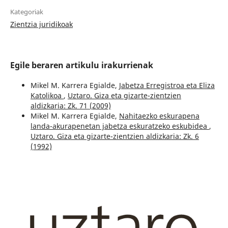
Kategoriak
Zientzia juridikoak
Egile beraren artikulu irakurrienak
Mikel M. Karrera Egialde,
Jabetza Erregistroa eta Eliza
Katolikoa
,
Uztaro. Giza eta gizarte-zientzien
aldizkaria: Zk. 71 (2009)
Mikel M. Karrera Egialde,
Nahitaezko eskurapena
landa-akurapenetan jabetza eskuratzeko eskubidea
,
Uztaro. Giza eta gizarte-zientzien aldizkaria: Zk. 6
(1992)