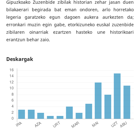
Gipuzkoako Zuzenbide zibilak historian zehar jasan duen
bilakaerari begirada bat eman ondoren, arlo horretako
legeria garatzeko egun dagoen aukera aurkezten da;
erronkari muzin egin gabe, etorkizuneko euskal zuzenbide
zibilaren oinarriak ezartzen hasteko une historikoari
erantzun behar zaio.
Deskargak