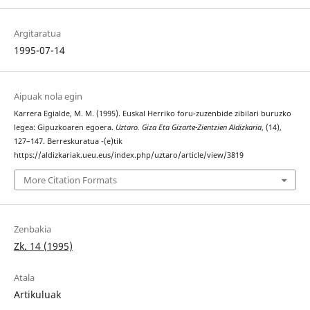
Argitaratua
1995-07-14
Aipuak nola egin
Karrera Egialde, M. M. (1995). Euskal Herriko foru-zuzenbide zibilari buruzko
legea: Gipuzkoaren egoera.
Uztaro. Giza Eta Gizarte-Zientzien Aldizkaria
, (14),
127–147. Berreskuratua -(e)tik
https://aldizkariak.ueu.eus/index.php/uztaro/article/view/3819
More Citation Formats
Zenbakia
Zk. 14 (1995)
Atala
Artikuluak