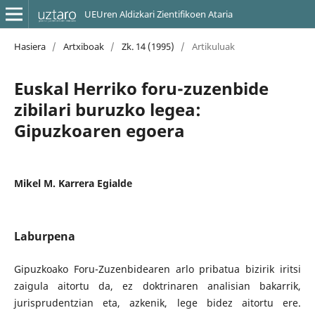
UEUren Aldizkari Zientifikoen Ataria
Hasiera
/
Artxiboak
/
Zk. 14 (1995)
/
Artikuluak
Euskal Herriko foru-zuzenbide
zibilari buruzko legea:
Gipuzkoaren egoera
Mikel M. Karrera Egialde
Laburpena
Gipuzkoako Foru-Zuzenbidearen arlo pribatua bizirik iritsi
zaigula aitortu da, ez doktrinaren analisian bakarrik,
jurisprudentzian eta, azkenik, lege bidez aitortu ere.