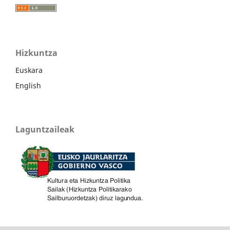
Hizkuntza
Euskara
English
Laguntzaileak