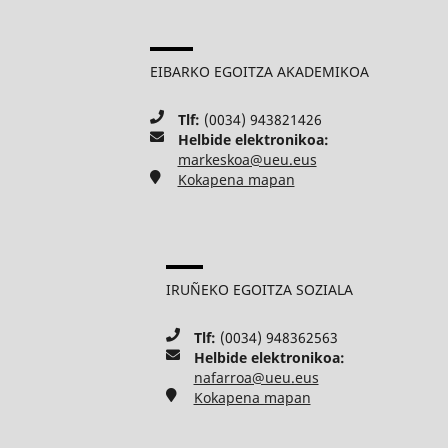
EIBARKO EGOITZA AKADEMIKOA
Tlf:
(0034) 943821426
Helbide elektronikoa:
markeskoa@ueu.eus
Kokapena mapan
IRUÑEKO EGOITZA SOZIALA
Tlf:
(0034) 948362563
Helbide elektronikoa:
nafarroa@ueu.eus
Kokapena mapan