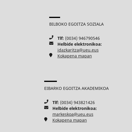
BILBOKO EGOITZA SOZIALA
Tlf:
(0034) 946790546
Helbide elektronikoa:
idazkaritza@ueu.eus
Kokapena mapan
EIBARKO EGOITZA AKADEMIKOA
Tlf:
(0034) 943821426
Helbide elektronikoa:
markeskoa@ueu.eus
Kokapena mapan