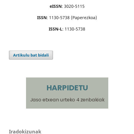
eISSN
: 3020-5115
ISSN
: 1130-5738 (Paperezkoa)
ISSN-L
: 1130-5738
Artikulu bat bidali
Iradokizunak