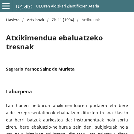
UEUren Aldizkari Zientifikoen Ataria
Hasiera
/
Artxiboak
/
Zk. 11 (1994)
/
Artikuluak
Atxikimendua ebaluatzeko
tresnak
Sagrario Yarnoz Sainz de Murieta
Laburpena
Lan honen helburua atxikimenduaren portaera eta bere
alde errepresentatiboak ebaluatzen dituzten tresna klasiko
eta berri batzuk aurkeztea da: instrumentuak nola sortu
ziren, bere ebaluazio-helburua zein den, subjektuak nola