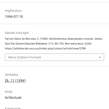
Argitaratua
1994-07-18
Aipuak nola egin
Yarnoz Sainz de Murieta, S. (1994). Atxikimendua ebaluatzeko tresnak.
Uztaro.
Giza Eta Gizarte-Zientzien Aldizkaria
, (11), 89–103. Berreskuratua -(e)tik
https://aldizkariak.ueu.eus/index.php/uztaro/article/view/3789
More Citation Formats
Zenbakia
Zk. 11 (1994)
Atala
Artikuluak
Kategoriak