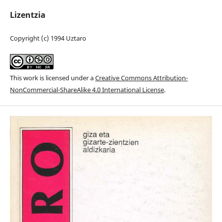
Lizentzia
Copyright (c) 1994 Uztaro
This work is licensed under a
Creative Commons Attribution-
NonCommercial-ShareAlike 4.0 International License
.