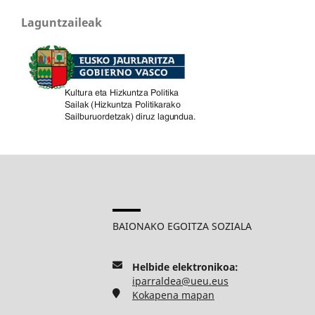
Laguntzaileak
BAIONAKO EGOITZA SOZIALA
Helbide elektronikoa:
iparraldea@ueu.eus
Kokapena mapan