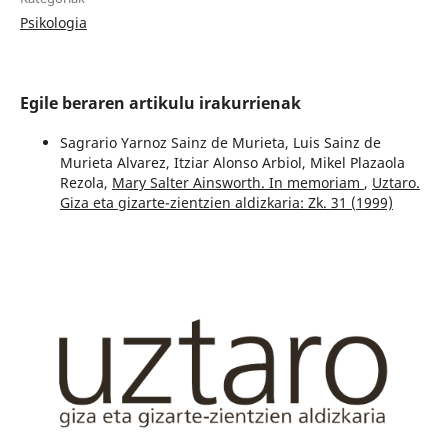
Psikologia
Egile beraren artikulu irakurrienak
Sagrario Yarnoz Sainz de Murieta, Luis Sainz de
Murieta Alvarez, Itziar Alonso Arbiol, Mikel Plazaola
Rezola,
Mary Salter Ainsworth. In memoriam
,
Uztaro.
Giza eta gizarte-zientzien aldizkaria: Zk. 31 (1999)