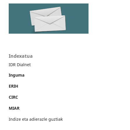
Indexatua
IDR Dialnet
Inguma
ERIH
CIRC
MIAR
Indize eta adierazle guztiak