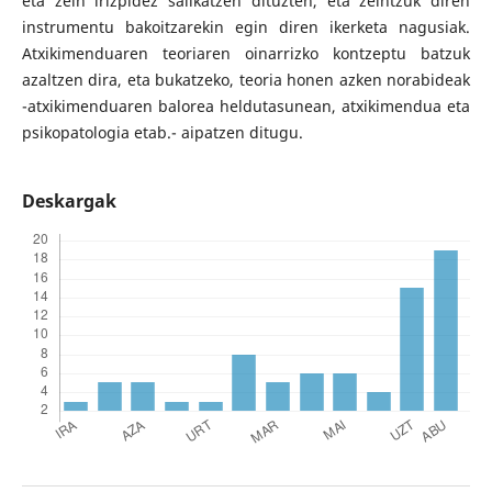
eta zein irizpidez sailkatzen dituzten, eta zeintzuk diren
instrumentu bakoitzarekin egin diren ikerketa nagusiak.
Atxikimenduaren teoriaren oinarrizko kontzeptu batzuk
azaltzen dira, eta bukatzeko, teoria honen azken norabideak
-atxikimenduaren balorea heldutasunean, atxikimendua eta
psikopatologia etab.- aipatzen ditugu.
Deskargak