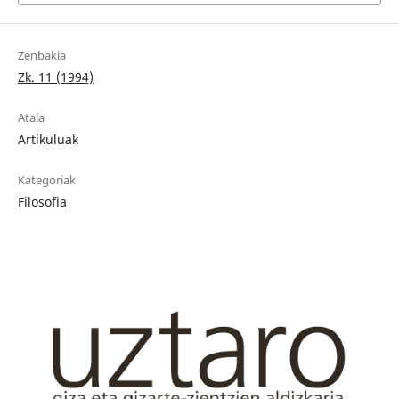
Zenbakia
Zk. 11 (1994)
Atala
Artikuluak
Kategoriak
Filosofia