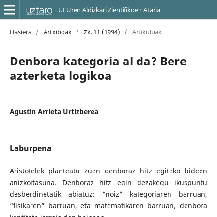
UEUren Aldizkari Zientifikoen Ataria
Hasiera
/
Artxiboak
/
Zk. 11 (1994)
/
Artikuluak
Denbora kategoria al da? Bere
azterketa logikoa
Agustin Arrieta Urtizberea
Laburpena
Aristotelek planteatu zuen denboraz hitz egiteko bideen
anizkoitasuna. Denboraz hitz egin dezakegu ikuspuntu
desberdinetatik abiatuz: “noiz” kategoriaren barruan,
“fisikaren” barruan, eta matematikaren barruan, denbora