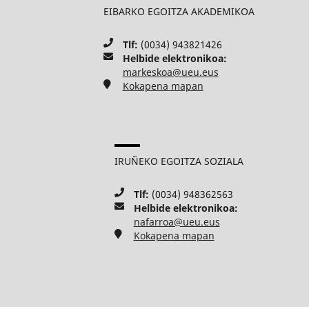
EIBARKO EGOITZA AKADEMIKOA
Tlf:
(0034) 943821426
Helbide elektronikoa:
markeskoa@ueu.eus
Kokapena mapan
IRUÑEKO EGOITZA SOZIALA
Tlf:
(0034) 948362563
Helbide elektronikoa:
nafarroa@ueu.eus
Kokapena mapan