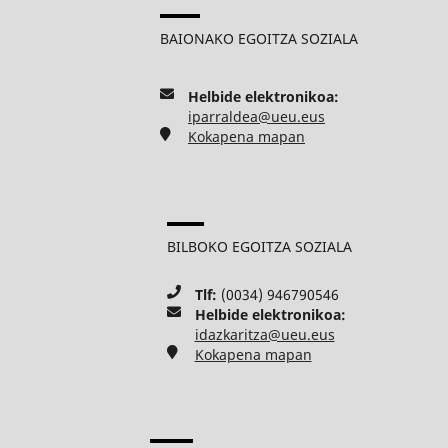
BAIONAKO EGOITZA SOZIALA
Helbide elektronikoa:
iparraldea@ueu.eus
Kokapena mapan
BILBOKO EGOITZA SOZIALA
Tlf:
(0034) 946790546
Helbide elektronikoa:
idazkaritza@ueu.eus
Kokapena mapan