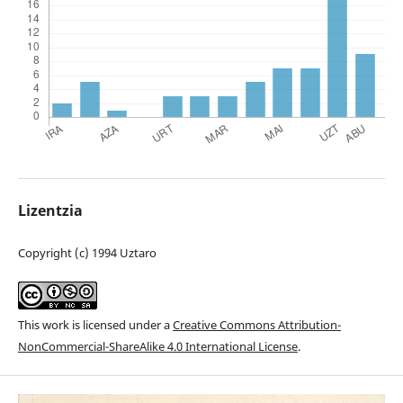
Lizentzia
Copyright (c) 1994 Uztaro
This work is licensed under a
Creative Commons Attribution-
NonCommercial-ShareAlike 4.0 International License
.