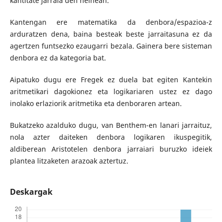
kantitate jarraia den heinean.
Kantengan ere matematika da denbora/espazioa-z
arduratzen dena, baina besteak beste jarraitasuna ez da
agertzen funtsezko ezaugarri bezala. Gainera bere sisteman
denbora ez da kategoria bat.
Aipatuko dugu ere Fregek ez duela bat egiten Kantekin
aritmetikari dagokionez eta logikariaren ustez ez dago
inolako erlaziorik aritmetika eta denboraren artean.
Bukatzeko azalduko dugu, van Benthem-en lanari jarraituz,
nola azter daiteken denbora logikaren ikuspegitik,
aldiberean Aristotelen denbora jarraiari buruzko ideiek
plantea litzaketen arazoak aztertuz.
Deskargak