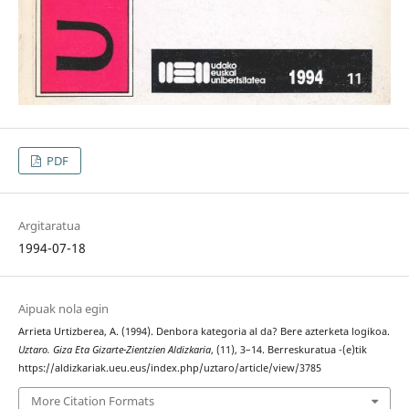
PDF
Argitaratua
1994-07-18
Aipuak nola egin
Arrieta Urtizberea, A. (1994). Denbora kategoria al da? Bere azterketa logikoa.
Uztaro. Giza Eta Gizarte-Zientzien Aldizkaria
, (11), 3–14. Berreskuratua -(e)tik
https://aldizkariak.ueu.eus/index.php/uztaro/article/view/3785
More Citation Formats