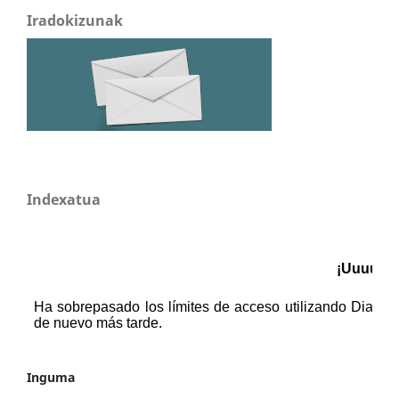
Iradokizunak
Indexatua
Inguma