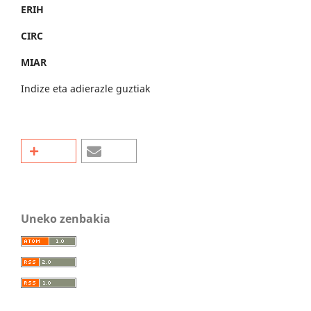
ERIH
CIRC
MIAR
Indize eta adierazle guztiak
Uneko zenbakia