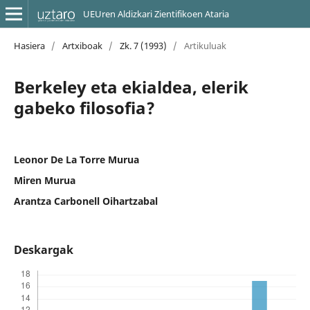
UEUren Aldizkari Zientifikoen Ataria
Hasiera
/
Artxiboak
/
Zk. 7 (1993)
/
Artikuluak
Berkeley eta ekialdea, elerik
gabeko filosofia?
Leonor De La Torre Murua
Miren Murua
Arantza Carbonell Oihartzabal
Deskargak