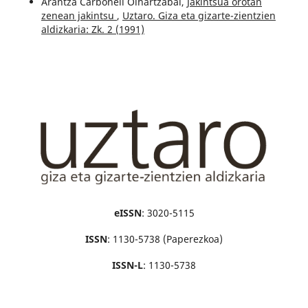
Arantza Carbonell Oihartzabal,
Jakintsua orotan
zenean jakintsu
,
Uztaro. Giza eta gizarte-zientzien
aldizkaria: Zk. 2 (1991)
eISSN
: 3020-5115
ISSN
: 1130-5738 (Paperezkoa)
ISSN-L
: 1130-5738