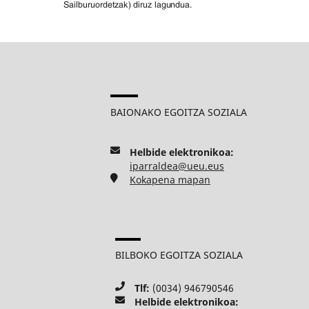
BAIONAKO EGOITZA SOZIALA
Helbide elektronikoa:
iparraldea@ueu.eus
Kokapena mapan
BILBOKO EGOITZA SOZIALA
Tlf:
(0034) 946790546
Helbide elektronikoa: