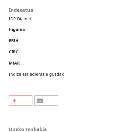
Indexatua
IDR Dialnet
Inguma
ERIH
CIRC
MIAR
Indize eta adierazle guztiak
Uneko zenbakia