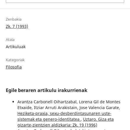
Zenbakia
Zk. 7 (1993)
Atala
Artikuluak
Kategoriak
Filosofia
Egile beraren artikulu irakurrienak
Arantza Carbonell Oihartzabal, Lorena Gil de Montes
Etxaide, Itziar Arruti Arakistain, Jose Valencia Garate,
Heziketa-praxia, sexu-desberdintasunaren uste-
sistemak eta genero-identitatea
,
Uztaro. Giza eta
gizarte-zientzien aldizkaria: Zk. 19 (1996)