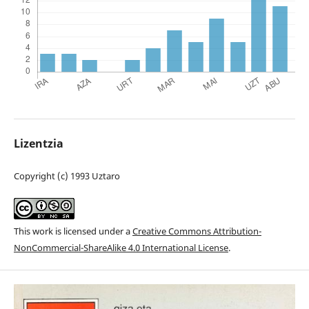
Lizentzia
Copyright (c) 1993 Uztaro
This work is licensed under a
Creative Commons Attribution-
NonCommercial-ShareAlike 4.0 International License
.