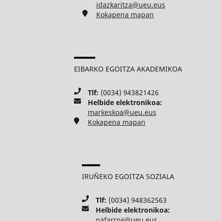
idazkaritza@ueu.eus
Kokapena mapan
EIBARKO EGOITZA AKADEMIKOA
Tlf:
(0034) 943821426
Helbide elektronikoa:
markeskoa@ueu.eus
Kokapena mapan
IRUÑEKO EGOITZA SOZIALA
Tlf:
(0034) 948362563
Helbide elektronikoa:
nafarroa@ueu.eus