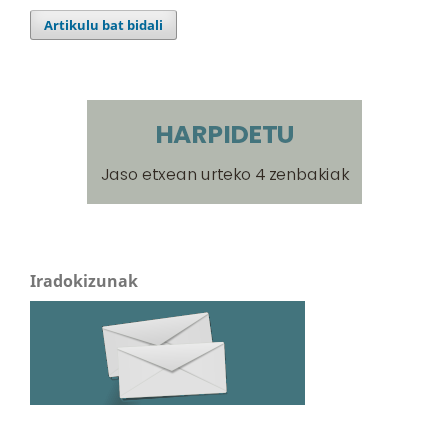
Artikulu bat bidali
Iradokizunak