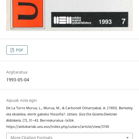
PDF
Argitaratua
1993-05-04
Aipuak nola egin
De La Torre Murua, L., Murua, M., & Carbonell Oihartzabal, A. (1993). Berkeley
eta ekialdea, elerik gabeko filosofia?.
Uztaro. Giza Eta Gizarte-Zientzien
Aldizkaria
, (7), 31–43. Berreskuratua -(e)tik
https://aldizkariak.ueu.eus/index.php/uztaro/article/view/3745
More Citation Formats