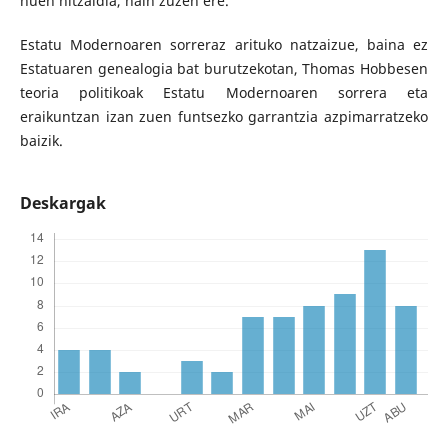
nuen hitzaldia, hain zuzen ere.
Estatu Modernoaren sorreraz arituko natzaizue, baina ez
Estatuaren genealogia bat burutzekotan, Thomas Hobbesen
teoria politikoak Estatu Modernoaren sorrera eta
eraikuntzan izan zuen funtsezko garrantzia azpimarratzeko
baizik.
Deskargak