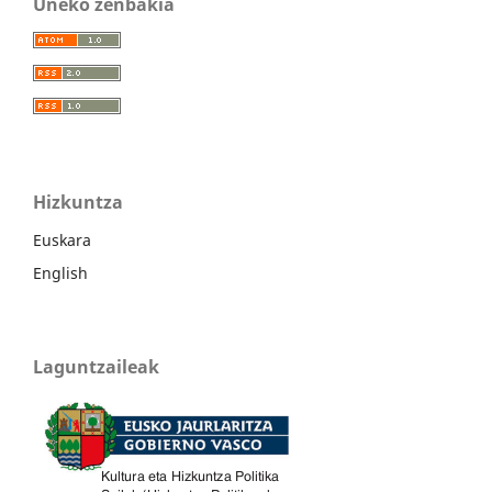
Uneko zenbakia
Hizkuntza
Euskara
English
Laguntzaileak