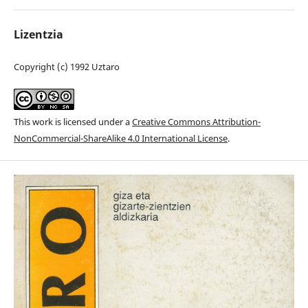
Lizentzia
Copyright (c) 1992 Uztaro
This work is licensed under a
Creative Commons Attribution-
NonCommercial-ShareAlike 4.0 International License
.