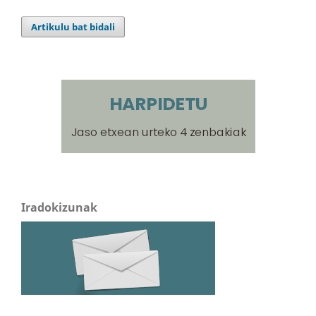
Artikulu bat bidali
Iradokizunak