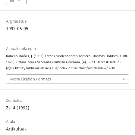
Argitaratua
1992-05-05
Aipuak nola egin
Kabeilo Ibañez, J. (1992). Estatu modernoaren sorrera: Thomas Hobbes (1588-
1679).
Uztaro. Giza Eta Gizarte-Zientzien Aldizkaria
, (4), 3–23. Berreskuratua -
(e)tik https://aldizkariak.ueu.eus/index.php/uztaro/article/view/3710
More Citation Formats
Zenbakia
Zk. 4 (1992)
Atala
Artikuluak