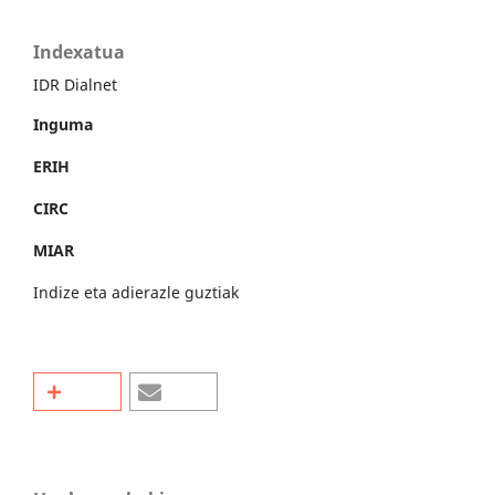
Indexatua
IDR Dialnet
Inguma
ERIH
CIRC
MIAR
Indize eta adierazle guztiak