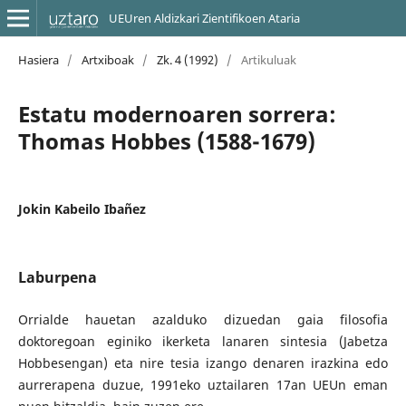
UEUren Aldizkari Zientifikoen Ataria
Hasiera
/
Artxiboak
/
Zk. 4 (1992)
/
Artikuluak
Estatu modernoaren sorrera:
Thomas Hobbes (1588-1679)
Jokin Kabeilo Ibañez
Laburpena
Orrialde hauetan azalduko dizuedan gaia filosofia
doktoregoan eginiko ikerketa lanaren sintesia (Jabetza
Hobbesengan) eta nire tesia izango denaren irazkina edo
aurrerapena duzue, 1991eko uztailaren 17an UEUn eman