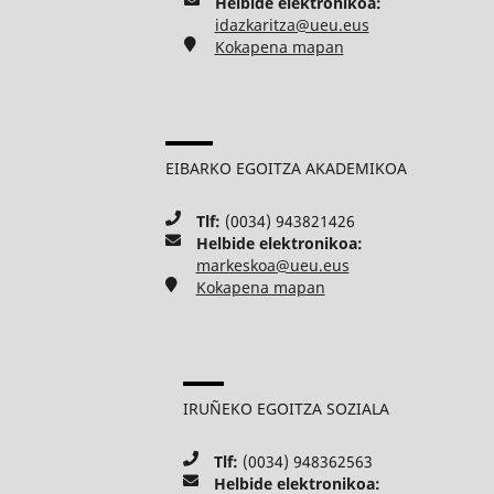
Helbide elektronikoa:
idazkaritza@ueu.eus
Kokapena mapan
EIBARKO EGOITZA AKADEMIKOA
Tlf:
(0034) 943821426
Helbide elektronikoa:
markeskoa@ueu.eus
Kokapena mapan
IRUÑEKO EGOITZA SOZIALA
Tlf:
(0034) 948362563
Helbide elektronikoa: