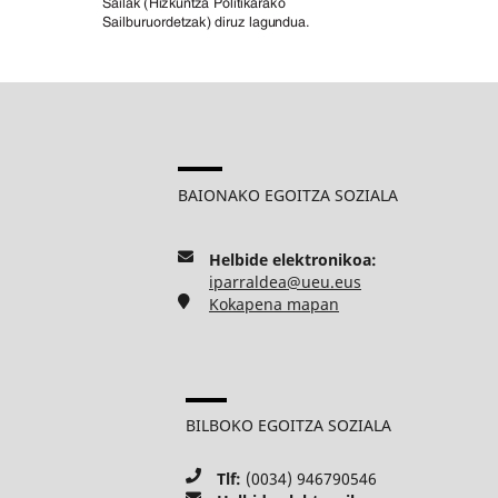
BAIONAKO EGOITZA SOZIALA
Helbide elektronikoa:
iparraldea@ueu.eus
Kokapena mapan
BILBOKO EGOITZA SOZIALA
Tlf:
(0034) 946790546