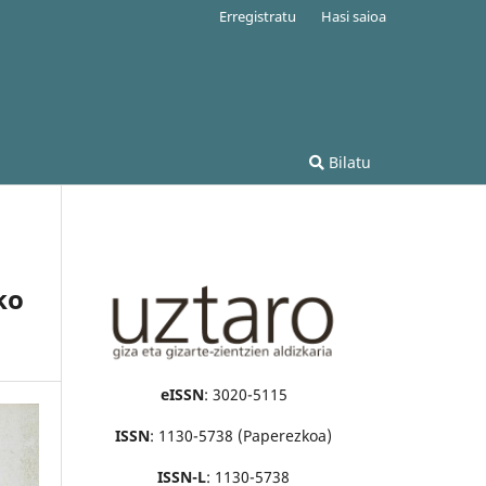
Erregistratu
Hasi saioa
Bilatu
ko
eISSN
: 3020-5115
ISSN
: 1130-5738 (Paperezkoa)
ISSN-L
: 1130-5738