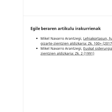
Egile beraren artikulu irakurrienak
Mikel Navarro Arantzegi,
Lehiakortasun, h
gizarte-zientzien aldizkaria: Zk. 100+ (2017
Mikel Navarro Arantzegi,
Euskal siderurgi
zientzien aldizkaria: Zk. 2 (1991)