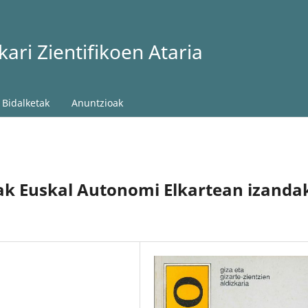
ari Zientifikoen Ataria
Bidalketak
Anuntzioak
ak Euskal Autonomi Elkartean izanda