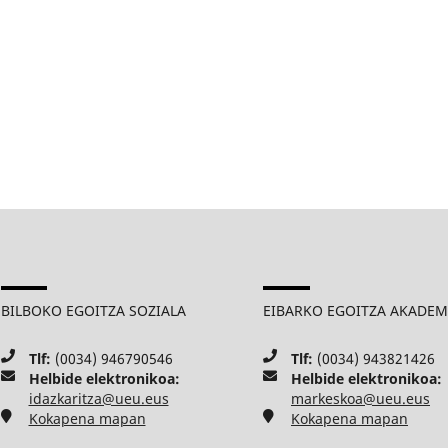
BILBOKO EGOITZA SOZIALA
EIBARKO EGOITZA AKADE
Tlf:
(0034) 946790546
Tlf:
(0034) 943821426
Helbide elektronikoa:
Helbide elektronikoa:
idazkaritza@ueu.eus
markeskoa@ueu.eus
Kokapena mapan
Kokapena mapan