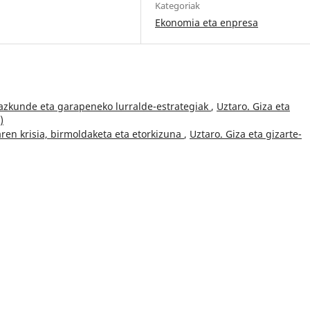
Kategoriak
Ekonomia eta enpresa
azkunde eta garapeneko lurralde-estrategiak
,
Uztaro. Giza eta
)
aren krisia, birmoldaketa eta etorkizuna
,
Uztaro. Giza eta gizarte-