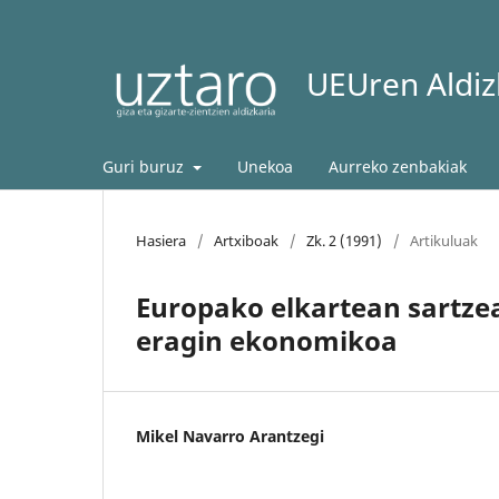
UEUren Aldizk
Guri buruz
Unekoa
Aurreko zenbakiak
Hasiera
/
Artxiboak
/
Zk. 2 (1991)
/
Artikuluak
Europako elkartean sartze
eragin ekonomikoa
Mikel Navarro Arantzegi