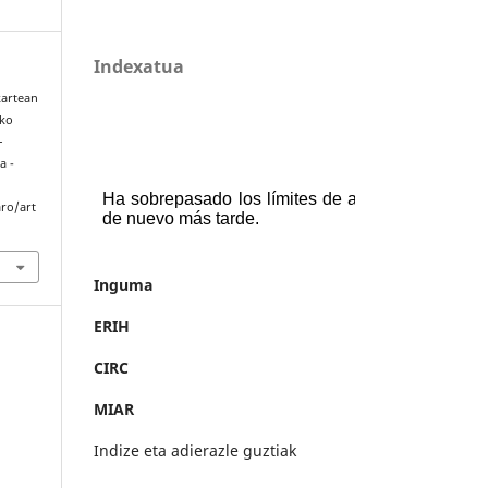
Indexatua
kartean
ako
-
a -
aro/art
Inguma
ERIH
CIRC
MIAR
Indize eta adierazle guztiak