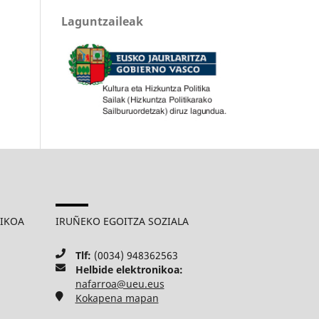
Laguntzaileak
MIKOA
IRUÑEKO EGOITZA SOZIALA
Tlf:
(0034) 948362563
Helbide elektronikoa:
nafarroa@ueu.eus
Kokapena mapan