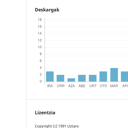
Deskargak
Lizentzia
Copyright (c) 1991 Uztaro