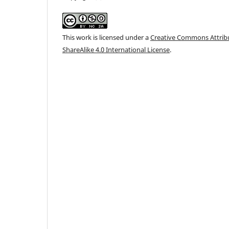
This work is licensed under a
Creative Commons Attri
ShareAlike 4.0 International License
.