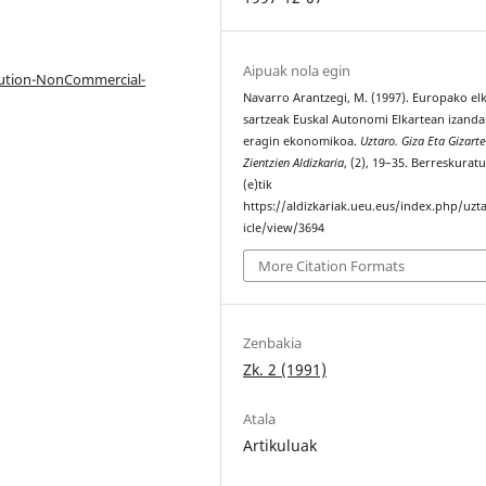
Aipuak nola egin
bution-NonCommercial-
Navarro Arantzegi, M. (1997). Europako el
sartzeak Euskal Autonomi Elkartean izand
eragin ekonomikoa.
Uztaro. Giza Eta Gizarte
Zientzien Aldizkaria
, (2), 19–35. Berreskuratu
(e)tik
https://aldizkariak.ueu.eus/index.php/uzt
icle/view/3694
More Citation Formats
Zenbakia
Zk. 2 (1991)
Atala
Artikuluak