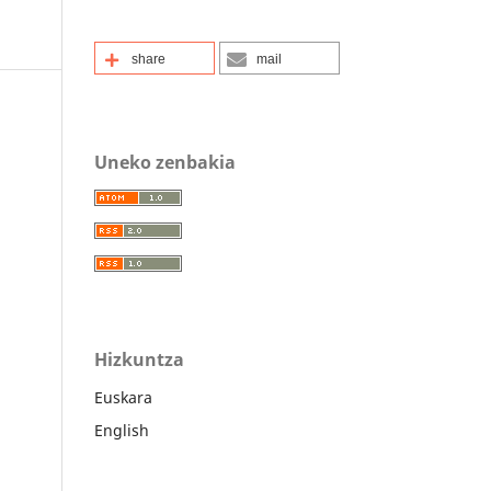
share
mail
Uneko zenbakia
Hizkuntza
Euskara
English