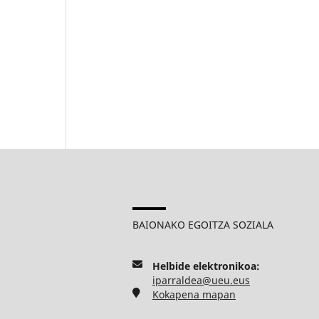
BAIONAKO EGOITZA SOZIALA
Helbide elektronikoa:
iparraldea@ueu.eus
Kokapena mapan