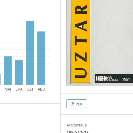
PDF
Argitaratua
1997-12-07