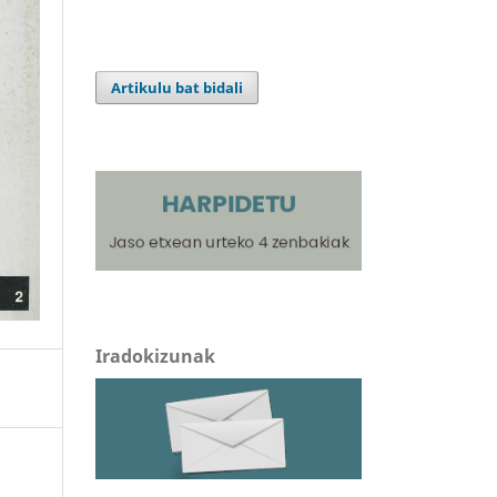
Artikulu bat bidali
Iradokizunak