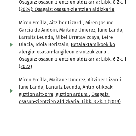
Osagaiz: osasun-zientzien aldizkaria: Libk. 8 Zk. 1
(2024): Osagaiz: osasun-zientzien aldizkaria
Miren Ercilla, Aitziber Lizardi, Miren Josune
Garcia de Andoin, Maitane Umerez, June Landa,
Larraitz Leunda, Mikel Urretavizcaya, Leire
Ulacia, Idoia Beristain,
Betalaktamikoekiko
alergia: osasun-langileon erantzukizuna
,
Osagaiz: osasun-zientzien aldizkaria: Libk. 6 Zk. 1
(2022)
Miren Ercilla, Maitane Umerez, Aitziber Lizardi,
June Landa, Larraitz Leunda,
Antibiotikoak:
guztion altxorra, guztion ardura
,
Osagaiz:
osasun-zientzien aldizkaria: Libk. 3 Zk. 1 (2019)