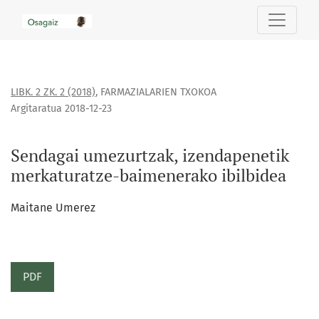
Sendagai umezurtzak, izendapenetik merkaturatze-baimene
LIBK. 2 ZK. 2 (2018)
,
FARMAZIALARIEN TXOKOA
Argitaratua 2018-12-23
Sendagai umezurtzak, izendapenetik
merkaturatze-baimenerako ibilbidea
Maitane Umerez
PDF