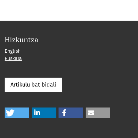
Hizkuntza
English
Euskara
Artikulu bat bidali