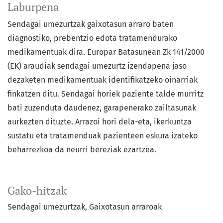
Laburpena
Sendagai umezurtzak gaixotasun arraro baten
diagnostiko, prebentzio edota tratamendurako
medikamentuak dira. Europar Batasunean Zk 141/2000
(EK) araudiak sendagai umezurtz izendapena jaso
dezaketen medikamentuak identifikatzeko oinarriak
finkatzen ditu. Sendagai horiek paziente talde murritz
bati zuzenduta daudenez, garapenerako zailtasunak
aurkezten dituzte. Arrazoi hori dela-eta, ikerkuntza
sustatu eta tratamenduak pazienteen eskura izateko
beharrezkoa da neurri bereziak ezartzea.
Gako-hitzak
Sendagai umezurtzak
Gaixotasun arraroak