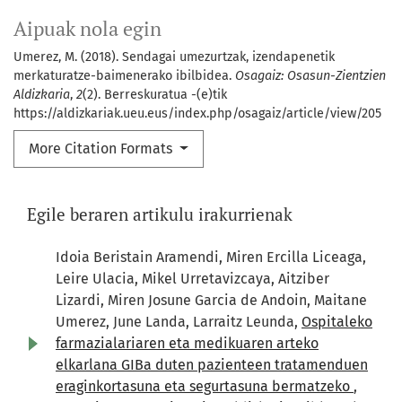
Aipuak nola egin
Umerez, M. (2018). Sendagai umezurtzak, izendapenetik
merkaturatze-baimenerako ibilbidea.
Osagaiz: Osasun-Zientzien
Aldizkaria
,
2
(2). Berreskuratua -(e)tik
https://aldizkariak.ueu.eus/index.php/osagaiz/article/view/205
More Citation Formats
Egile beraren artikulu irakurrienak
Idoia Beristain Aramendi, Miren Ercilla Liceaga,
Leire Ulacia, Mikel Urretavizcaya, Aitziber
Lizardi, Miren Josune Garcia de Andoin, Maitane
Umerez, June Landa, Larraitz Leunda,
Ospitaleko
farmazialariaren eta medikuaren arteko
elkarlana GIBa duten pazienteen tratamenduen
eraginkortasuna eta segurtasuna bermatzeko
,