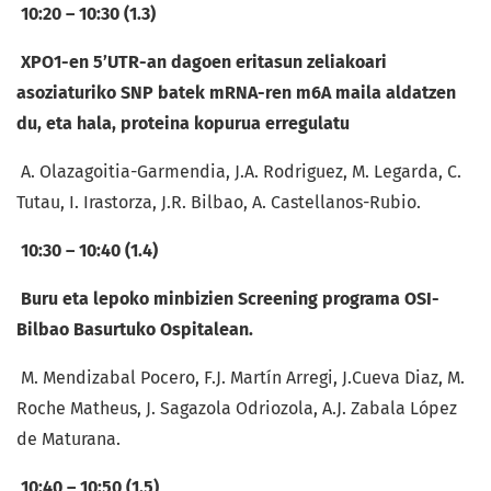
10:20 – 10:30 (1.3)
XPO1-en 5’UTR-an dagoen eritasun zeliakoari
asoziaturiko SNP batek mRNA-ren m6A maila aldatzen
du, eta hala, proteina kopurua erregulatu
A. Olazagoitia-Garmendia, J.A. Rodriguez, M. Legarda, C.
Tutau, I. Irastorza, J.R. Bilbao, A. Castellanos-Rubio.
10:30 – 10:40 (1.4)
Buru eta lepoko minbizien Screening programa OSI-
Bilbao Basurtuko Ospitalean.
M. Mendizabal Pocero, F.J. Martín Arregi, J.Cueva Diaz, M.
Roche Matheus, J. Sagazola Odriozola, A.J. Zabala López
de Maturana.
10:40 – 10:50 (1.5)