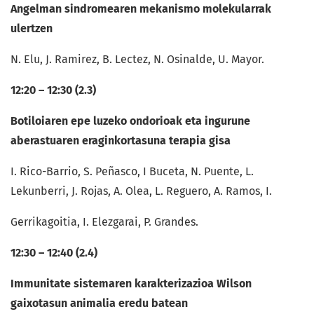
Angelman sindromearen mekanismo molekularrak
ulertzen
N. Elu, J. Ramirez, B. Lectez, N. Osinalde, U. Mayor.
12:20 – 12:30 (2.3)
Botiloiaren epe luzeko ondorioak eta ingurune
aberastuaren eraginkortasuna terapia gisa
I. Rico-Barrio, S. Peñasco, I Buceta, N. Puente, L.
Lekunberri, J. Rojas, A. Olea, L. Reguero, A. Ramos, I.
Gerrikagoitia, I. Elezgarai, P. Grandes.
12:30 – 12:40 (2.4)
Immunitate sistemaren karakterizazioa Wilson
gaixotasun animalia eredu batean