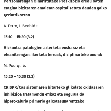
Pertsonarengan Oinarritutako Preskripzio eredu baten
eragina bizitzaren amaieran ospitalizatuta dauden gaixo
geriatrikoetan
.
A. Ferro, I. Beobide.
15:10 – 15:20 (3.2)
Hizkuntza patologien azterketa euskaraz eta
eleanitzengan: ikerketa lerroak, diziplinarteko onurak
M. Pourquié.
15:20 – 15:30 (3.3)
CRISPR/Cas sistemaren bitarteko glikolato oxidasaren
inhibizioa tratamendu efikaz eta segurua da
hiperoxaluria primario gaixotasunarentzako