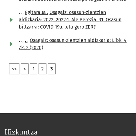
. .,
Egitaraua
,
Osagaiz: osasun-zientzien
aldizkaria: 2022: 2022:1. Ale Berezia. 31. Osasun
biltzarra: COVID-19a...eta gero ZER?
. .,
.
,
Osagaiz: osasun-zientzien aldizkaria: Libk. 4
Zk. 2 (2020)
<<
<
1
2
3
Hizkuntza