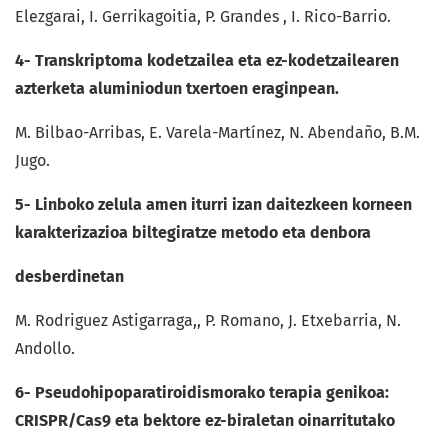
Elezgarai, I. Gerrikagoitia, P. Grandes , I. Rico-Barrio.
4- Transkriptoma kodetzailea eta ez-kodetzailearen
azterketa aluminiodun txertoen eraginpean.
M. Bilbao-Arribas, E. Varela-Martínez, N. Abendaño, B.M.
Jugo.
5- Linboko zelula amen iturri izan daitezkeen korneen
karakterizazioa biltegiratze metodo eta denbora
desberdinetan
M. Rodriguez Astigarraga,, P. Romano, J. Etxebarria, N.
Andollo.
6- Pseudohipoparatiroidismorako terapia genikoa:
CRISPR/Cas9 eta bektore ez-biraletan oinarritutako