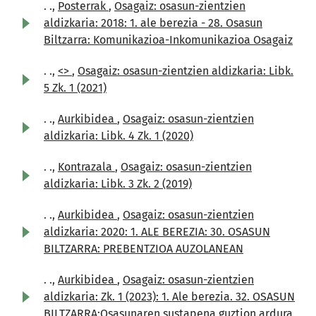
. .,
Posterrak
,
Osagaiz: osasun-zientzien
aldizkaria: 2018: 1. ale berezia - 28. Osasun
Biltzarra: Komunikazioa-Inkomunikazioa Osagaiz
. .,
<>
,
Osagaiz: osasun-zientzien aldizkaria: Libk.
5 Zk. 1 (2021)
. .,
Aurkibidea
,
Osagaiz: osasun-zientzien
aldizkaria: Libk. 4 Zk. 1 (2020)
. .,
Kontrazala
,
Osagaiz: osasun-zientzien
aldizkaria: Libk. 3 Zk. 2 (2019)
. .,
Aurkibidea
,
Osagaiz: osasun-zientzien
aldizkaria: 2020: 1. ALE BEREZIA: 30. OSASUN
BILTZARRA: PREBENTZIOA AUZOLANEAN
. .,
Aurkibidea
,
Osagaiz: osasun-zientzien
aldizkaria: Zk. 1 (2023): 1. Ale berezia. 32. OSASUN
BILTZARRA:Osasunaren sustapena guztion ardura