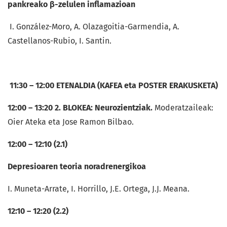
pankreako β-zelulen inflamazioan
I. González-Moro, A. Olazagoitia-Garmendia, A.
Castellanos-Rubio, I. Santin.
11:30 – 12:00 ETENALDIA (KAFEA eta POSTER ERAKUSKETA)
12:00 – 13:20 2. BLOKEA: Neurozientziak.
Moderatzaileak:
Oier Ateka eta Jose Ramon Bilbao.
12:00 – 12:10 (2.1)
Depresioaren teoria noradrenergikoa
I. Muneta-Arrate, I. Horrillo, J.E. Ortega, J.J. Meana.
12:10 – 12:20 (2.2)