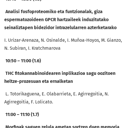
Analisi fosfoproteomiko eta funtzionalak, giza
espermatozoideen GPCR hartzaileek induzitutako
seinaliztapen bidezidor intrazelularren azterketarako
I. Urizar-Arenaza, N. Osinalde, I. Muñoa-Hoyos, M. Gianzo,
N. Subiran, I. Kratchmarova
10:50 – 11:00 (1.6)
THC fitokannabinoidearen inplikazioa sagu oozitoen
heltze-prozesuan eta ernalketan
L. Totorikaguena, E. Olabarrieta, E. Agirregoitia, N.
Agirregoitia, F. Lolicato.
11:00 – 11:10 (1.7)
Morfinak saguen zelula ametan sortzen duen memoria