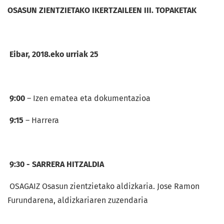
OSASUN ZIENTZIETAKO IKERTZAILEEN III. TOPAKETAK
Eibar, 2018.eko urriak 25
9:00
– Izen ematea eta dokumentazioa
9:15
– Harrera
9:30 - SARRERA HITZALDIA
OSAGAIZ Osasun zientzietako aldizkaria. Jose Ramon
Furundarena, aldizkariaren zuzendaria