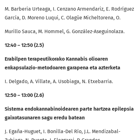
M. Barberia Urteaga, I. Cenzano Armendariz, E. Rodríguez
García, D. Moreno Luqui, C. Olagüe Micheltorena, O.
Murillo Sauca, M. Hommel, G. González-Aseguinolaza.
12:40 – 12:50 (2.5)
Erabilpen terapeutikorako Kannabis olioaren
enkapsulazio-metodoaren garapena eta azterketa
I. Delgado, A. Villate, A. Usobiaga, N. Etxebarria.
12:50 – 13:00 (2.6)
Sistema endokannabinoidearen parte hartzea epilepsia
gaixotasunaren sagu eredu batean
J. Egaña-Huguet, I. Bonilla-Del Río, J.L. Mendizabal-