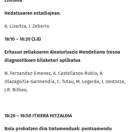
Linfoma
Hedatsuaren estadiajean.
A. Lizartza, I. Zeberio.
16:10 – 16:20 (3.8)
Eritasun zeliakoaren Aleatorizazio Mendeliarra tresna
diagnostikoen bilaketari aplikatua
N. Fernandez-Jimenez, A. Castellanos-Rubio, A.
Olazagoitia-Garmendia, C. Tutau, M. Legarda, I. Irastorza,
J.R. Bilbao.
16:20 – 16:50 ITXIERA HITZALDIA
Nola probatzen dira tratamenduak: pentsamendu