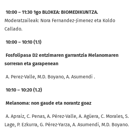
10:00 – 11:30 1go BLOKEA: BIOMEDIKUNTZA.
Moderatzaileak: Nora Fernandez-Jimenez eta Koldo
Callado.
10:00 – 10:10 (1.1)
Fosfolipasa D2 entzimaren garrantzia Melanomaren
sorreran eta garapenean
A. Perez-Valle, M.D. Boyano, A. Asumendi .
10:10 – 10:20 (1.2)
Melanoma: non gaude eta norantz goaz
A. Apraiz, C. Penas, A. Pérez-Valle, A. Agüera, C. Morales, S.
Lage, P. Ezkurra, G. Pérez-Yarza, A. Asumendi, M.D. Boyano.