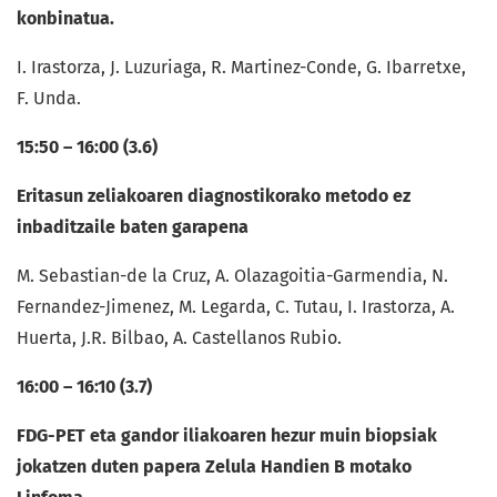
konbinatua.
I. Irastorza, J. Luzuriaga, R. Martinez-Conde, G. Ibarretxe,
F. Unda.
15:50 – 16:00 (3.6)
Eritasun zeliakoaren diagnostikorako metodo ez
inbaditzaile baten garapena
M. Sebastian-de la Cruz, A. Olazagoitia-Garmendia, N.
Fernandez-Jimenez, M. Legarda, C. Tutau, I. Irastorza, A.
Huerta, J.R. Bilbao, A. Castellanos Rubio.
16:00 – 16:10 (3.7)
FDG-PET eta gandor iliakoaren hezur muin biopsiak
jokatzen duten papera Zelula Handien B motako