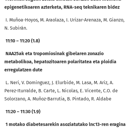
epigenetikoaren azterketa, RNA-seq teknikaren bidez
I. Muñoa-Hoyos, M. Araolaza, I. Urizar-Arenaza, M. Gianzo,
N. Subirán.
11:10 – 11:20 (1.8)
NAA25ak eta tropomiosinak gibelaren zonazio
metabolikoa, hepatozitoaren polaritatea eta ploidia
erregulatzen dute
L. Neri, V. Dominguez, J. Elurbide, M. Lasa, M. Ariz, A.
Perez-Iturralde, B. Carte, L. Nicolas, E. Vicente, C.O. de
Solorzano, A. Muñoz-Barrutia, B. Pintado, R. Aldabe
11:20 – 11:30 (1.9)
1 motako diabetesarekin asoziatutako lnc13-ren eragina