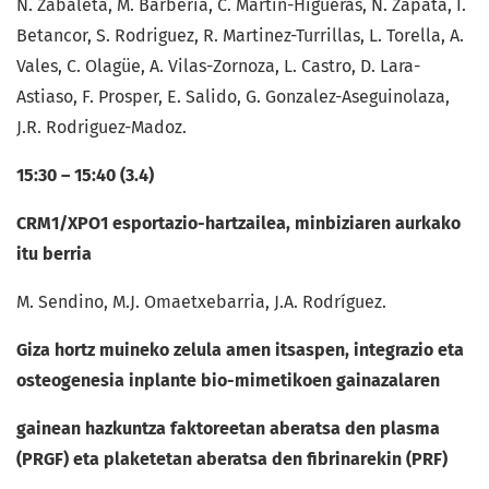
N. Zabaleta, M. Barbería, C. Martín-Higueras, N. Zapata, I.
Betancor, S. Rodriguez, R. Martinez-Turrillas, L. Torella, A.
Vales, C. Olagüe, A. Vilas-Zornoza, L. Castro, D. Lara-
Astiaso, F. Prosper, E. Salido, G. Gonzalez-Aseguinolaza,
J.R. Rodriguez-Madoz.
15:30 – 15:40 (3.4)
CRM1/XPO1 esportazio-hartzailea, minbiziaren aurkako
itu berria
M. Sendino, M.J. Omaetxebarria, J.A. Rodríguez.
Giza hortz muineko zelula amen itsaspen, integrazio eta
osteogenesia inplante bio-mimetikoen gainazalaren
gainean hazkuntza faktoreetan aberatsa den plasma
(PRGF) eta plaketetan aberatsa den fibrinarekin (PRF)