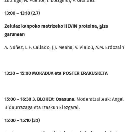
Zubiaga, N. Puente, I. Elezgarai, P. Grandes.
13:00 – 13:10 (2.7)
Zelulaz kanpoko matrizeko HEVIN proteina, giza
garunean
A. Nuñez, L.F. Callado, J.J. Meana, V. Vialou, A.M. Erdozain
13:30 – 15:00 MOKADUA eta POSTER ERAKUSKETA
15:00 – 16:30 3. BLOKEA: Osasuna.
Moderatzaileak: Angel
Bidaurrazaga eta Izaskun Elezgarai.
15:00 – 15:10 (3.1)