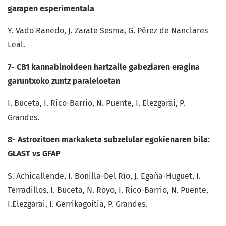
garapen esperimentala
Y. Vado Ranedo, J. Zarate Sesma, G. Pérez de Nanclares
Leal.
7- CB1 kannabinoideen hartzaile gabeziaren eragina
garuntxoko zuntz paraleloetan
I. Buceta, I. Rico-Barrio, N. Puente, I. Elezgarai, P.
Grandes.
8-
Astrozitoen markaketa subzelular egokienaren bila:
GLAST vs GFAP
S. Achicallende, I. Bonilla-Del Río, J. Egaña-Huguet, I.
Terradillos, I. Buceta, N. Royo, I. Rico-Barrio, N. Puente,
I.Elezgarai, I. Gerrikagoitia, P. Grandes.