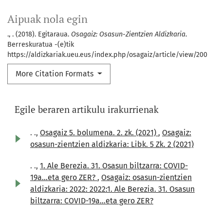
Aipuak nola egin
., . (2018). Egitaraua.
Osagaiz: Osasun-Zientzien Aldizkaria
.
Berreskuratua -(e)tik
https://aldizkariak.ueu.eus/index.php/osagaiz/article/view/200
More Citation Formats
Egile beraren artikulu irakurrienak
. .,
Osagaiz 5. bolumena. 2. zk. (2021)
,
Osagaiz:
osasun-zientzien aldizkaria: Libk. 5 Zk. 2 (2021)
. .,
1. Ale Berezia. 31. Osasun biltzarra: COVID-
19a...eta gero ZER?
,
Osagaiz: osasun-zientzien
aldizkaria: 2022: 2022:1. Ale Berezia. 31. Osasun
biltzarra: COVID-19a...eta gero ZER?