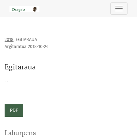
Egitaraua
2018
,
EGITARAUA
Argitaratua 2018-10-24
Egitaraua
. .
PDF
Laburpena