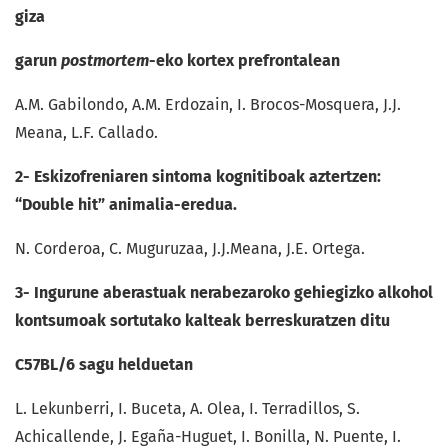
giza
garun
postmortem
-eko kortex prefrontalean
A.M. Gabilondo, A.M. Erdozain, I. Brocos-Mosquera, J.J.
Meana, L.F. Callado.
2- Eskizofreniaren
sintoma
kognitiboak aztertzen:
“Double hit” animalia-eredua.
N. Corderoa, C. Muguruzaa, J.J.Meana, J.E. Ortega.
3- Ingurune aberastuak nerabezaroko gehiegizko alkohol
kontsumoak sortutako kalteak berreskuratzen ditu
C57BL/6 sagu helduetan
L. Lekunberri, I. Buceta, A. Olea, I. Terradillos, S.
Achicallende, J. Egaña-Huguet, I. Bonilla, N. Puente, I.