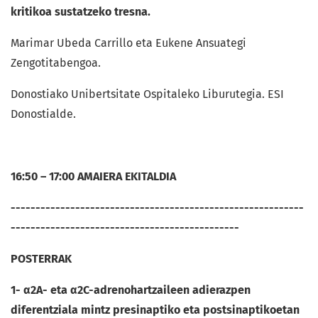
kritikoa sustatzeko tresna.
Marimar Ubeda Carrillo eta Eukene Ansuategi
Zengotitabengoa.
Donostiako Unibertsitate Ospitaleko Liburutegia. ESI
Donostialde.
16:50 – 17:00 AMAIERA EKITALDIA
-----------------------------------------------------------
----------------------------------------------
POSTERRAK
1- α
2A
- eta α
2C
-
adrenohartzaileen
adierazpen
diferentziala mintz presinaptiko eta postsinaptikoetan