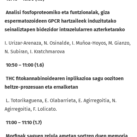
Analisi fosfoproteomiko eta funtzionalak, giza
espermatozoideen GPCR hartzaileek induzitutako
seinaliztapen bidezidor intrazelularren azterketarako
I. Urizar-Arenaza, N. Osinalde, I. Muñoa-Hoyos, M. Gianzo,
N. Subiran, I. Kratchmarova
10:50 – 11:00 (1.6)
THC fitokannabinoidearen inplikazioa sagu oozitoen
heltze-prozesuan eta ernalketan
L. Totorikaguena, E. Olabarrieta, E. Agirregoitia, N.
Agirregoitia, F. Lolicato.
11:00 – 11:10 (1.7)
Morfinak saguen zelula ametan sortzen duen memoria