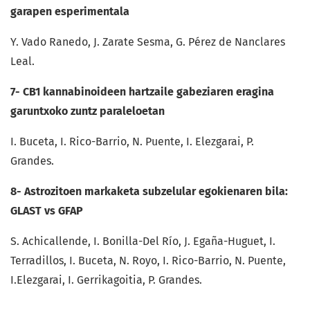
garapen esperimentala
Y. Vado Ranedo, J. Zarate Sesma, G. Pérez de Nanclares
Leal.
7- CB1 kannabinoideen hartzaile gabeziaren eragina
garuntxoko zuntz paraleloetan
I. Buceta, I. Rico-Barrio, N. Puente, I. Elezgarai, P.
Grandes.
8-
Astrozitoen markaketa subzelular egokienaren bila:
GLAST vs GFAP
S. Achicallende, I. Bonilla-Del Río, J. Egaña-Huguet, I.
Terradillos, I. Buceta, N. Royo, I. Rico-Barrio, N. Puente,
I.Elezgarai, I. Gerrikagoitia, P. Grandes.