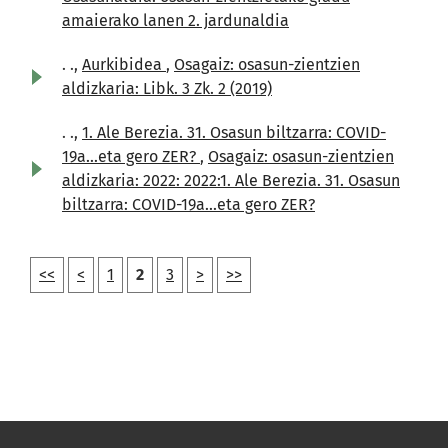
amaierako lanen 2. jardunaldia
. .,
Aurkibidea
,
Osagaiz: osasun-zientzien
aldizkaria: Libk. 3 Zk. 2 (2019)
. .,
1. Ale Berezia. 31. Osasun biltzarra: COVID-
19a...eta gero ZER?
,
Osagaiz: osasun-zientzien
aldizkaria: 2022: 2022:1. Ale Berezia. 31. Osasun
biltzarra: COVID-19a...eta gero ZER?
<<
<
1
2
3
>
>>