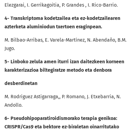
Elezgarai, I. Gerrikagoitia, P. Grandes , I. Rico-Barrio.
4- Transkriptoma kodetzailea eta ez-kodetzailearen
azterketa aluminiodun txertoen eraginpean.
M. Bilbao-Arribas, E. Varela-Martínez, N. Abendaño, B.M.
Jugo.
5- Linboko zelula amen iturri izan daitezkeen korneen
karakterizazioa biltegiratze metodo eta denbora
desberdinetan
M. Rodriguez Astigarraga,, P. Romano, J. Etxebarria, N.
Andollo.
6- Pseudohipoparatiroidismorako terapia genikoa:
CRISPR/Cas9 eta bektore ez-biraletan oinarritutako