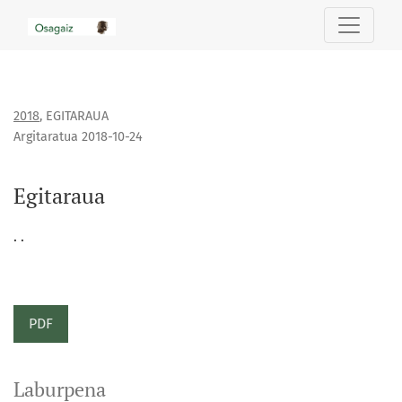
Egitaraua
2018
,
EGITARAUA
Argitaratua 2018-10-24
Egitaraua
. .
PDF
Laburpena