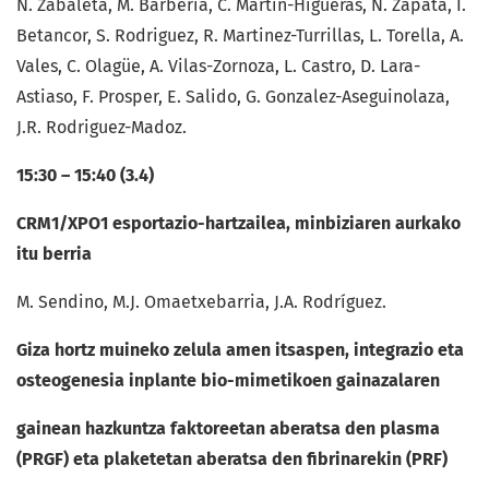
N. Zabaleta, M. Barbería, C. Martín-Higueras, N. Zapata, I.
Betancor, S. Rodriguez, R. Martinez-Turrillas, L. Torella, A.
Vales, C. Olagüe, A. Vilas-Zornoza, L. Castro, D. Lara-
Astiaso, F. Prosper, E. Salido, G. Gonzalez-Aseguinolaza,
J.R. Rodriguez-Madoz.
15:30 – 15:40 (3.4)
CRM1/XPO1 esportazio-hartzailea, minbiziaren aurkako
itu berria
M. Sendino, M.J. Omaetxebarria, J.A. Rodríguez.
Giza hortz muineko zelula amen itsaspen, integrazio eta
osteogenesia inplante bio-mimetikoen gainazalaren
gainean hazkuntza faktoreetan aberatsa den plasma
(PRGF) eta plaketetan aberatsa den fibrinarekin (PRF)