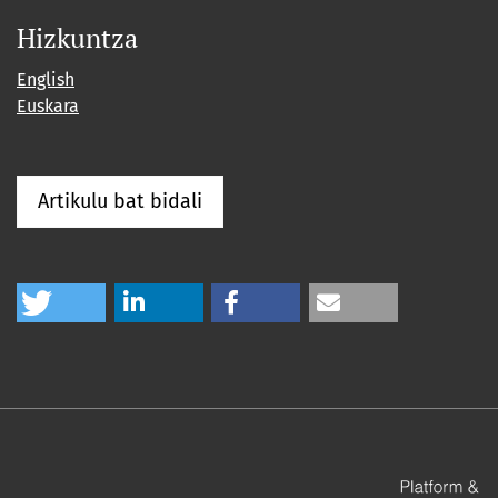
Hizkuntza
English
Euskara
Artikulu bat bidali