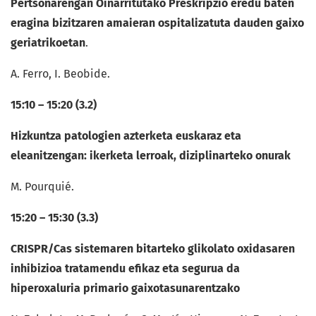
Pertsonarengan Oinarritutako Preskripzio eredu baten
eragina bizitzaren amaieran ospitalizatuta dauden gaixo
geriatrikoetan
.
A. Ferro, I. Beobide.
15:10 – 15:20 (3.2)
Hizkuntza patologien azterketa euskaraz eta
eleanitzengan: ikerketa lerroak, diziplinarteko onurak
M. Pourquié.
15:20 – 15:30 (3.3)
CRISPR/Cas sistemaren bitarteko glikolato oxidasaren
inhibizioa tratamendu efikaz eta segurua da
hiperoxaluria primario gaixotasunarentzako