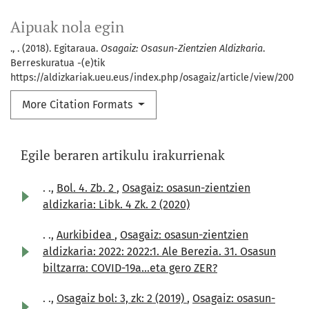
Aipuak nola egin
., . (2018). Egitaraua.
Osagaiz: Osasun-Zientzien Aldizkaria
.
Berreskuratua -(e)tik
https://aldizkariak.ueu.eus/index.php/osagaiz/article/view/200
More Citation Formats
Egile beraren artikulu irakurrienak
. .,
Bol. 4. Zb. 2
,
Osagaiz: osasun-zientzien
aldizkaria: Libk. 4 Zk. 2 (2020)
. .,
Aurkibidea
,
Osagaiz: osasun-zientzien
aldizkaria: 2022: 2022:1. Ale Berezia. 31. Osasun
biltzarra: COVID-19a...eta gero ZER?
. .,
Osagaiz bol: 3, zk: 2 (2019)
,
Osagaiz: osasun-