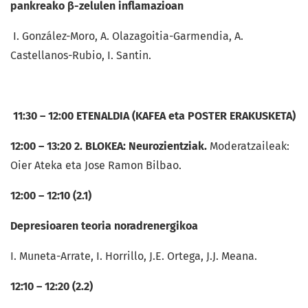
pankreako β-zelulen inflamazioan
I. González-Moro, A. Olazagoitia-Garmendia, A.
Castellanos-Rubio, I. Santin.
11:30 – 12:00 ETENALDIA (KAFEA eta POSTER ERAKUSKETA)
12:00 – 13:20 2. BLOKEA: Neurozientziak.
Moderatzaileak:
Oier Ateka eta Jose Ramon Bilbao.
12:00 – 12:10 (2.1)
Depresioaren teoria noradrenergikoa
I. Muneta-Arrate, I. Horrillo, J.E. Ortega, J.J. Meana.
12:10 – 12:20 (2.2)