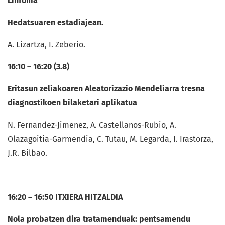
Linfoma
Hedatsuaren estadiajean.
A. Lizartza, I. Zeberio.
16:10 – 16:20 (3.8)
Eritasun zeliakoaren Aleatorizazio Mendeliarra tresna
diagnostikoen bilaketari aplikatua
N. Fernandez-Jimenez, A. Castellanos-Rubio, A.
Olazagoitia-Garmendia, C. Tutau, M. Legarda, I. Irastorza,
J.R. Bilbao.
16:20 – 16:50 ITXIERA HITZALDIA
Nola probatzen dira tratamenduak: pentsamendu