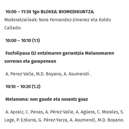
10:00 – 11:30 1go BLOKEA: BIOMEDIKUNTZA.
Moderatzaileak: Nora Fernandez-Jimenez eta Koldo
Callado.
10:00 – 10:10 (1.1)
Fosfolipasa D2 entzimaren garrantzia Melanomaren
sorreran eta garapenean
A. Perez-Valle, M.D. Boyano, A. Asumendi .
10:10 – 10:20 (1.2)
Melanoma: non gaude eta norantz goaz
A. Apraiz, C. Penas, A. Pérez-Valle, A. Agüera, C. Morales, S.
Lage, P. Ezkurra, G. Pérez-Yarza, A. Asumendi, M.D. Boyano.