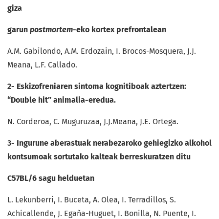
giza
garun
postmortem
-eko kortex prefrontalean
A.M. Gabilondo, A.M. Erdozain, I. Brocos-Mosquera, J.J.
Meana, L.F. Callado.
2- Eskizofreniaren
sintoma
kognitiboak aztertzen:
“Double hit” animalia-eredua.
N. Corderoa, C. Muguruzaa, J.J.Meana, J.E. Ortega.
3- Ingurune aberastuak nerabezaroko gehiegizko alkohol
kontsumoak sortutako kalteak berreskuratzen ditu
C57BL/6 sagu helduetan
L. Lekunberri, I. Buceta, A. Olea, I. Terradillos, S.
Achicallende, J. Egaña-Huguet, I. Bonilla, N. Puente, I.