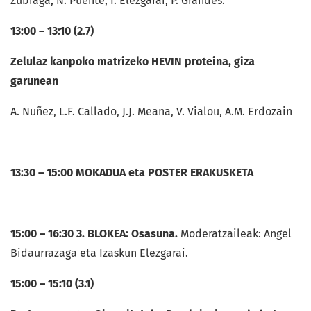
Zubiaga, N. Puente, I. Elezgarai, P. Grandes.
13:00 – 13:10 (2.7)
Zelulaz kanpoko matrizeko HEVIN proteina, giza
garunean
A. Nuñez, L.F. Callado, J.J. Meana, V. Vialou, A.M. Erdozain
13:30 – 15:00 MOKADUA eta POSTER ERAKUSKETA
15:00 – 16:30 3. BLOKEA: Osasuna.
Moderatzaileak: Angel
Bidaurrazaga eta Izaskun Elezgarai.
15:00 – 15:10 (3.1)