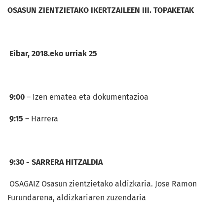
OSASUN ZIENTZIETAKO IKERTZAILEEN III. TOPAKETAK
Eibar, 2018.eko urriak 25
9:00
– Izen ematea eta dokumentazioa
9:15
– Harrera
9:30 - SARRERA HITZALDIA
OSAGAIZ Osasun zientzietako aldizkaria. Jose Ramon
Furundarena, aldizkariaren zuzendaria