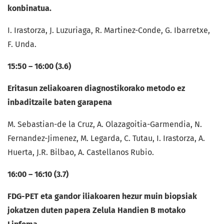
konbinatua.
I. Irastorza, J. Luzuriaga, R. Martinez-Conde, G. Ibarretxe,
F. Unda.
15:50 – 16:00 (3.6)
Eritasun zeliakoaren diagnostikorako metodo ez
inbaditzaile baten garapena
M. Sebastian-de la Cruz, A. Olazagoitia-Garmendia, N.
Fernandez-Jimenez, M. Legarda, C. Tutau, I. Irastorza, A.
Huerta, J.R. Bilbao, A. Castellanos Rubio.
16:00 – 16:10 (3.7)
FDG-PET eta gandor iliakoaren hezur muin biopsiak
jokatzen duten papera Zelula Handien B motako