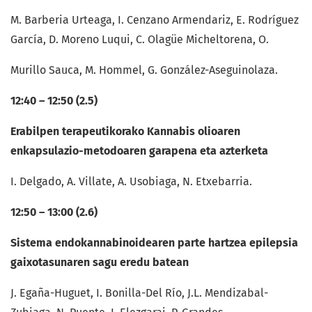
M. Barberia Urteaga, I. Cenzano Armendariz, E. Rodríguez
García, D. Moreno Luqui, C. Olagüe Micheltorena, O.
Murillo Sauca, M. Hommel, G. González-Aseguinolaza.
12:40 – 12:50 (2.5)
Erabilpen terapeutikorako Kannabis olioaren
enkapsulazio-metodoaren garapena eta azterketa
I. Delgado, A. Villate, A. Usobiaga, N. Etxebarria.
12:50 – 13:00 (2.6)
Sistema endokannabinoidearen parte hartzea epilepsia
gaixotasunaren sagu eredu batean
J. Egaña-Huguet, I. Bonilla-Del Río, J.L. Mendizabal-