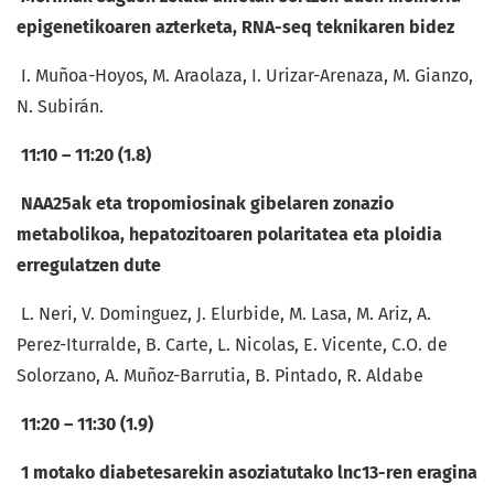
epigenetikoaren azterketa, RNA-seq teknikaren bidez
I. Muñoa-Hoyos, M. Araolaza, I. Urizar-Arenaza, M. Gianzo,
N. Subirán.
11:10 – 11:20 (1.8)
NAA25ak eta tropomiosinak gibelaren zonazio
metabolikoa, hepatozitoaren polaritatea eta ploidia
erregulatzen dute
L. Neri, V. Dominguez, J. Elurbide, M. Lasa, M. Ariz, A.
Perez-Iturralde, B. Carte, L. Nicolas, E. Vicente, C.O. de
Solorzano, A. Muñoz-Barrutia, B. Pintado, R. Aldabe
11:20 – 11:30 (1.9)
1 motako diabetesarekin asoziatutako lnc13-ren eragina