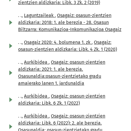
zientzien aldizkaria: Libk. 3 Zk. 2 (2019)
. .,
Laguntzaileak
,
Osagaiz: osasun-zientzien
aldizkaria: 2018: 1. ale berezia - 28. Osasun
Biltzarra: Komunikazioa-Inkomunikazioa Osagaiz
. .,
Osagaiz 2020: 4. bolumena 1. zk
,
Osagaiz:
osasun-zientzien aldizkaria: Libk. 4 Zk. 1 (2020)
. .,
Aurkibidea
,
Osagaiz: osasun-zientzien
aldizkaria: 2021: 1. ale berezia.
Osasunaldia:osasun-zientzietako gradu
amaierako lanen 1. jardunaldia
. .,
Aurkibidea
,
Osagaiz: osasun-zientzien
aldizkaria: Libk. 6 Zk. 1 (2022)
. .,
Aurkibidea
,
Osagaiz: osasun-zientzien
aldizkaria: Libk. 6 (2022): 2. ale berezia.
Osasunaldia: osasun-zientzietako gradu