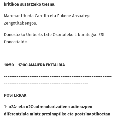
kritikoa sustatzeko tresna.
Marimar Ubeda Carrillo eta Eukene Ansuategi
Zengotitabengoa.
Donostiako Unibertsitate Ospitaleko Liburutegia. ESI
Donostialde.
16:50 – 17:00 AMAIERA EKITALDIA
-----------------------------------------------------------
----------------------------------------------
POSTERRAK
1- α
2A
- eta α
2C
-
adrenohartzaileen
adierazpen
diferentziala mintz presinaptiko eta postsinaptikoetan