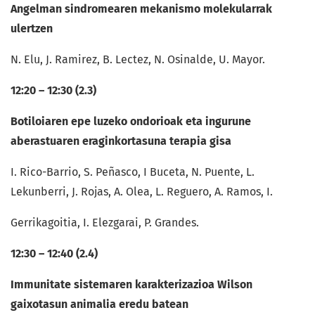
Angelman sindromearen mekanismo molekularrak
ulertzen
N. Elu, J. Ramirez, B. Lectez, N. Osinalde, U. Mayor.
12:20 – 12:30 (2.3)
Botiloiaren epe luzeko ondorioak eta ingurune
aberastuaren eraginkortasuna terapia gisa
I. Rico-Barrio, S. Peñasco, I Buceta, N. Puente, L.
Lekunberri, J. Rojas, A. Olea, L. Reguero, A. Ramos, I.
Gerrikagoitia, I. Elezgarai, P. Grandes.
12:30 – 12:40 (2.4)
Immunitate sistemaren karakterizazioa Wilson
gaixotasun animalia eredu batean