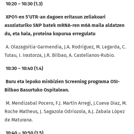
10:20 – 10:30 (1.3)
XPO1-en 5’UTR-an dagoen eritasun zeliakoari
asoziaturiko SNP batek mRNA-ren m6A maila aldatzen
du, eta hala, proteina kopurua erregulatu
A. Olazagoitia-Garmendia, J.A. Rodriguez, M. Legarda, C.
Tutau, I. Irastorza, J.R. Bilbao, A. Castellanos-Rubio.
10:30 – 10:40 (1.4)
Buru eta lepoko minbizien Screening programa OSI-
Bilbao Basurtuko Ospitalean.
M. Mendizabal Pocero, F.J. Martín Arregi, J.Cueva Diaz, M.
Roche Matheus, J. Sagazola Odriozola, A.J. Zabala López
de Maturana.
10:40 – 10:50 (1.5)