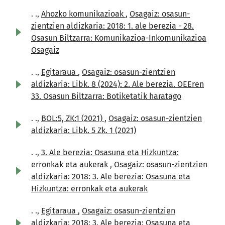
. .,
Ahozko komunikazioak
,
Osagaiz: osasun-
zientzien aldizkaria: 2018: 1. ale berezia - 28.
Osasun Biltzarra: Komunikazioa-Inkomunikazioa
Osagaiz
. .,
Egitaraua
,
Osagaiz: osasun-zientzien
aldizkaria: Libk. 8 (2024): 2. Ale berezia. OEEren
33. Osasun Biltzarra: Botiketatik haratago
. .,
BOL:5, ZK:1 (2021)
,
Osagaiz: osasun-zientzien
aldizkaria: Libk. 5 Zk. 1 (2021)
. .,
3. Ale berezia: Osasuna eta Hizkuntza:
erronkak eta aukerak
,
Osagaiz: osasun-zientzien
aldizkaria: 2018: 3. Ale berezia: Osasuna eta
Hizkuntza: erronkak eta aukerak
. .,
Egitaraua
,
Osagaiz: osasun-zientzien
aldizkaria: 2018: 3. Ale berezia: Osasuna eta