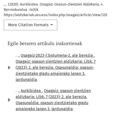
., . (2020). Aurkibidea.
Osagaiz: Osasun-Zientzien Aldizkaria
,
4
.
Berreskuratua -(e)tik
https://aldizkariak.ueu.eus/index.php/osagaiz/article/view/335
More Citation Formats
Egile beraren artikulu irakurrienak
. .,
Osagaiz-2023-7.bolumena-2. ale berezia
,
Osagaiz: osasun-zientzien aldizkaria: Libk. 7
(2023): 2. ale berezia. Osasunaldia: osasun-
zientzietako gradu amaierako lanen 3.
jardunaldia
. .,
Aurkibidea
,
Osagaiz: osasun-zientzien
aldizkaria: Libk. 7 (2023): 2. ale berezia.
Osasunaldia: osasun-zientzietako gradu
amaierako lanen 3. jardunaldia