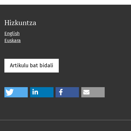
Hizkuntza
English
Euskara
Artikulu bat bidali