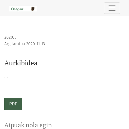
Aurkibidea
2020
,
.
Argitaratua 2020-11-13
Aurkibidea
. .
PDF
Aipuak nola egin