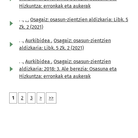
Hizkuntza: erronkak eta aukerak
. .,
.
,
Osagaiz: osasun-zientzien aldizkaria: Libk. 5
Zk. 2 (2021)
. .,
Aurkibidea
,
Osagaiz: osasun-zientzien
aldizkaria: Libk. 5 Zk. 2 (2021)
. .,
Aurkibidea
,
Osagaiz: osasun-zientzien
aldizkaria: 2018: 3. Ale berezia: Osasuna eta
Hizkuntza: erronkak eta aukerak
1
2
3
>
>>