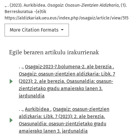
., . (2023). Aurkibidea.
Osagaiz: Osasun-Zientzien Aldizkaria
, (1).
Berreskuratua -(e)tik
https://aldizkariak.ueu.eus/index.php/osagaiz/article/view/515
More Citation Formats
Egile beraren artikulu irakurrienak
. .,
Osagaiz-2023-7.bolumena-2. ale berezia
,
Osagaiz: osasun-zientzien aldizkaria: Libk. 7
(2023): 2. ale berezia. Osasunaldia: osasun-
zientzietako gradu amaierako lanen 3.
jardunaldia
. .,
Aurkibidea
,
Osagaiz: osasun-zientzien
aldizkaria: Libk. 7 (2023): 2. ale berezia.
Osasunaldia: osasun-zientzietako gradu
amaierako lanen 3. jardunaldia