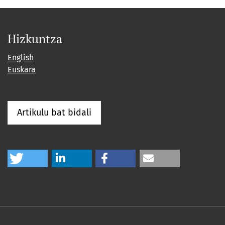
Hizkuntza
English
Euskara
Artikulu bat bidali