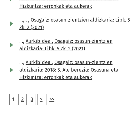
Hizkuntza: erronkak eta aukerak
. .,
.
,
Osagaiz: osasun-zientzien aldizkaria: Libk. 5
Zk. 2 (2021)
. .,
Aurkibidea
,
Osagaiz: osasun-zientzien
aldizkaria: Libk. 5 Zk. 2 (2021)
. .,
Aurkibidea
,
Osagaiz: osasun-zientzien
aldizkaria: 2018: 3. Ale berezia: Osasuna eta
Hizkuntza: erronkak eta aukerak
1
2
3
>
>>