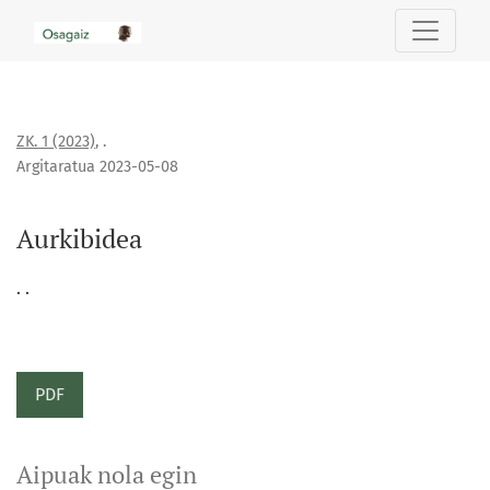
Aurkibidea
ZK. 1 (2023)
,
.
Argitaratua 2023-05-08
Aurkibidea
. .
PDF
Aipuak nola egin