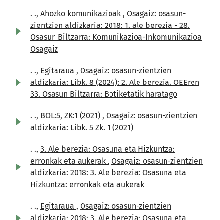
. .,
Ahozko komunikazioak
,
Osagaiz: osasun-
zientzien aldizkaria: 2018: 1. ale berezia - 28.
Osasun Biltzarra: Komunikazioa-Inkomunikazioa
Osagaiz
. .,
Egitaraua
,
Osagaiz: osasun-zientzien
aldizkaria: Libk. 8 (2024): 2. Ale berezia. OEEren
33. Osasun Biltzarra: Botiketatik haratago
. .,
BOL:5, ZK:1 (2021)
,
Osagaiz: osasun-zientzien
aldizkaria: Libk. 5 Zk. 1 (2021)
. .,
3. Ale berezia: Osasuna eta Hizkuntza:
erronkak eta aukerak
,
Osagaiz: osasun-zientzien
aldizkaria: 2018: 3. Ale berezia: Osasuna eta
Hizkuntza: erronkak eta aukerak
. .,
Egitaraua
,
Osagaiz: osasun-zientzien
aldizkaria: 2018: 3. Ale berezia: Osasuna eta