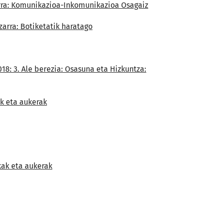
tzarra: Komunikazioa-Inkomunikazioa Osagaiz
tzarra: Botiketatik haratago
018: 3. Ale berezia: Osasuna eta Hizkuntza:
ak eta aukerak
kak eta aukerak