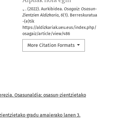
., . (2022). Aurkibidea.
Osagaiz: Osasun-
Zientzien Aldizkaria
,
6
(1). Berreskuratua
-(e)tik
https://aldizkariak.ueu.eus/index.php/
osagaiz/article/view/486
More Citation Formats
 berezia. Osasunaldia: osasun-zientzietako
n-zientzietako gradu amaierako lanen 3.