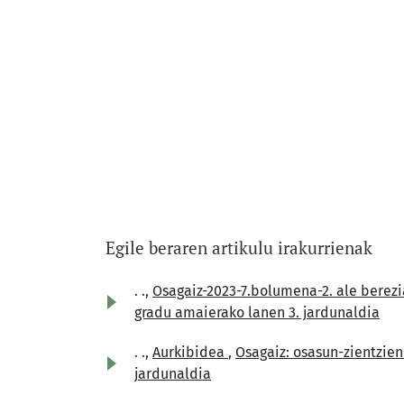
Egile beraren artikulu irakurrienak
. .,
Osagaiz-2023-7.bolumena-2. ale berez
gradu amaierako lanen 3. jardunaldia
. .,
Aurkibidea
,
Osagaiz: osasun-zientzien 
jardunaldia