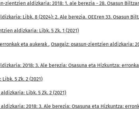
n-zientzien aldizkaria: 2018: 1. ale berezia - 28. Osasun Bil
dizkaria: Libk. 8 (2024): 2. Ale berezia. OEEren 33. Osasun Bil
zien aldizkaria: Libk. 5 Zk. 1 (2021)
: erronkak eta aukerak
,
Osagaiz: osasun-zientzien aldizkaria: 2
ldizkaria: 2018: 3. Ale berezia: Osasuna eta Hizkuntza: erronk
Libk. 5 Zk. 2 (2021)
ldizkaria: Libk. 5 Zk. 2 (2021)
 aldizkaria: 2018: 3. Ale berezia: Osasuna eta Hizkuntza: erron