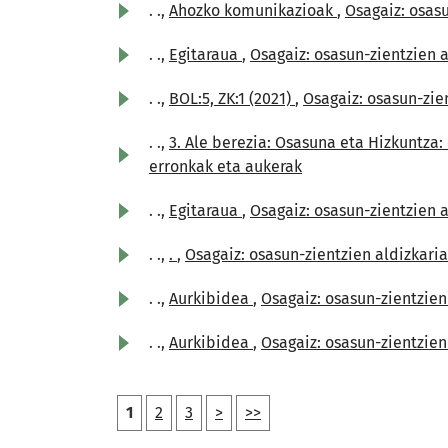
. .,
Ahozko komunikazioak
,
Osagaiz: osasu
. .,
Egitaraua
,
Osagaiz: osasun-zientzien al
. .,
BOL:5, ZK:1 (2021)
,
Osagaiz: osasun-zient
. .,
3. Ale berezia: Osasuna eta Hizkuntza
erronkak eta aukerak
. .,
Egitaraua
,
Osagaiz: osasun-zientzien a
. .,
.
,
Osagaiz: osasun-zientzien aldizkaria: 
. .,
Aurkibidea
,
Osagaiz: osasun-zientzien a
. .,
Aurkibidea
,
Osagaiz: osasun-zientzien
1
2
3
>
>>