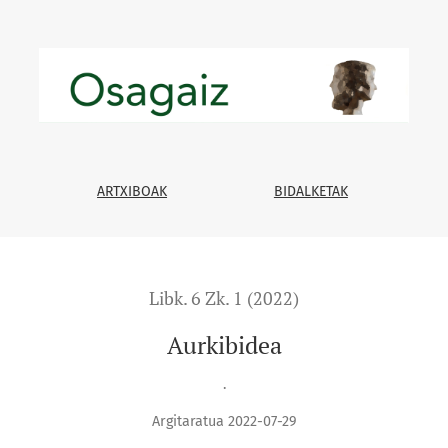
ARTXIBOAK
BIDALKETAK
Libk. 6 Zk. 1 (2022)
Aurkibidea
.
Argitaratua 2022-07-29