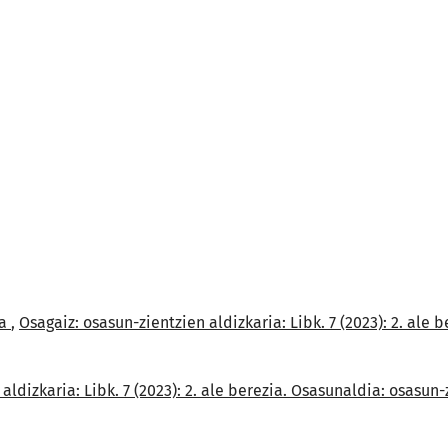
ia
,
Osagaiz: osasun-zientzien aldizkaria: Libk. 7 (2023): 2. ale
aldizkaria: Libk. 7 (2023): 2. ale berezia. Osasunaldia: osasu