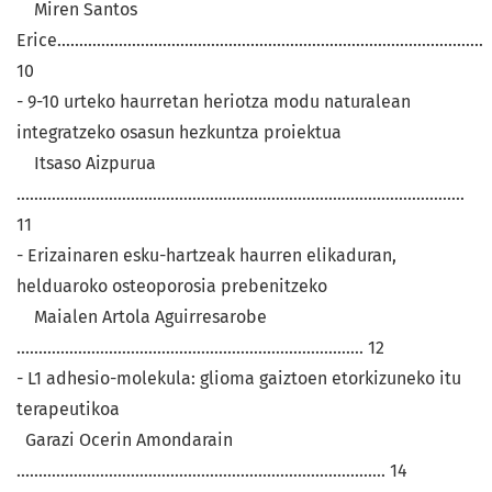
Miren Santos
Erice.................................................................................................
10
- 9-10 urteko haurretan heriotza modu naturalean
integratzeko osasun hezkuntza proiektua
Itsaso Aizpurua
......................................................................................................
11
- Erizainaren esku-hartzeak haurren elikaduran,
helduaroko osteoporosia prebenitzeko
Maialen Artola Aguirresarobe
............................................................................... 12
- L1 adhesio-molekula: glioma gaiztoen etorkizuneko itu
terapeutikoa
Garazi Ocerin Amondarain
.................................................................................... 14