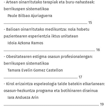
- Artean oinarritutako terapiak eta buru-nahasteak:
berrikuspen sistematikoa
Paule Bilbao Ajuriaguerra
...................................................................................... 15
- Balioan oinarritutako medikuntza: nola hobetu
pazientearen esperientzia iktus unitatean
Idoia Azkona Ramos
.............................................................................................. 16
- Obesitatearen estigma osasun profesionalengan:
berrikuspen sistematikoa
Tamara Evelin Gomez Castellon
............................................................................ 17
- Kirol erizaintza espeleologia talde batekin elkarlanean:
osasun-hezkuntza programa eta botikinaren diseinua
Iara Andueza Arin
.................................................................................................. 19