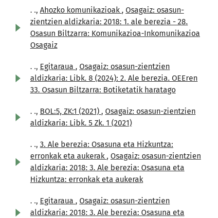
. .,
Ahozko komunikazioak
,
Osagaiz: osasun-
zientzien aldizkaria: 2018: 1. ale berezia - 28.
Osasun Biltzarra: Komunikazioa-Inkomunikazioa
Osagaiz
. .,
Egitaraua
,
Osagaiz: osasun-zientzien
aldizkaria: Libk. 8 (2024): 2. Ale berezia. OEEren
33. Osasun Biltzarra: Botiketatik haratago
. .,
BOL:5, ZK:1 (2021)
,
Osagaiz: osasun-zientzien
aldizkaria: Libk. 5 Zk. 1 (2021)
. .,
3. Ale berezia: Osasuna eta Hizkuntza:
erronkak eta aukerak
,
Osagaiz: osasun-zientzien
aldizkaria: 2018: 3. Ale berezia: Osasuna eta
Hizkuntza: erronkak eta aukerak
. .,
Egitaraua
,
Osagaiz: osasun-zientzien
aldizkaria: 2018: 3. Ale berezia: Osasuna eta