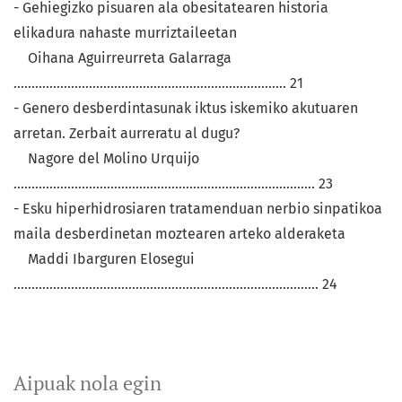
- Gehiegizko pisuaren ala obesitatearen historia
elikadura nahaste murriztaileetan
Oihana Aguirreurreta Galarraga
............................................................................ 21
- Genero desberdintasunak iktus iskemiko akutuaren
arretan. Zerbait aurreratu al dugu?
Nagore del Molino Urquijo
.................................................................................... 23
- Esku hiperhidrosiaren tratamenduan nerbio sinpatikoa
maila desberdinetan moztearen arteko alderaketa
Maddi Ibarguren Elosegui
..................................................................................... 24
Aipuak nola egin