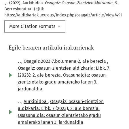
., . (2022). Aurkibidea.
Osagaiz: Osasun-Zientzien Aldizkaria
,
6
.
Berreskuratua -(e)tik
https://aldizkariak.ueu.eus/index.php/osagaiz/article/view/491
More Citation Formats
Egile beraren artikulu irakurrienak
. .,
Osagaiz-2023-7.bolumena-2. ale berezia
,
Osagaiz: osasun-zientzien aldizkaria: Libk. 7
(2023): 2. ale berezia. Osasunaldia: osasun-
zientzietako gradu amaierako lanen 3.
jardunaldia
. .,
Aurkibidea
,
Osagaiz: osasun-zientzien
aldizkaria: Libk. 7 (2023): 2. ale berezia.
Osasunaldia: osasun-zientzietako gradu
amaierako lanen 3. jardunaldia