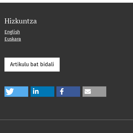
Hizkuntza
English
Euskara
Artikulu bat bidali