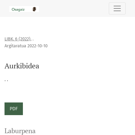
Aurkibidea
LIBK. 6 (2022)
,
.
Argitaratua 2022-10-10
Aurkibidea
. .
PDF
Laburpena