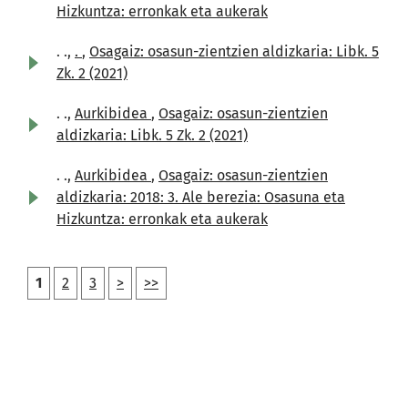
Hizkuntza: erronkak eta aukerak
. .,
.
,
Osagaiz: osasun-zientzien aldizkaria: Libk. 5
Zk. 2 (2021)
. .,
Aurkibidea
,
Osagaiz: osasun-zientzien
aldizkaria: Libk. 5 Zk. 2 (2021)
. .,
Aurkibidea
,
Osagaiz: osasun-zientzien
aldizkaria: 2018: 3. Ale berezia: Osasuna eta
Hizkuntza: erronkak eta aukerak
1
2
3
>
>>