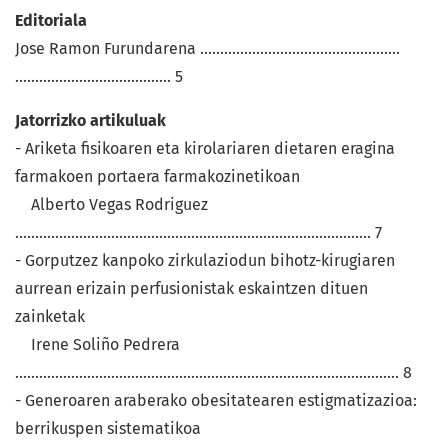
Editoriala
Jose Ramon Furundarena ..................................................
....................................... 5
Jatorrizko artikuluak
- Ariketa fisikoaren eta kirolariaren dietaren eragina
farmakoen portaera farmakozinetikoan
Alberto Vegas Rodriguez
......................................................................................... 7
- Gorputzez kanpoko zirkulaziodun bihotz-kirugiaren
aurrean erizain perfusionistak eskaintzen dituen
zainketak
Irene Soliño Pedrera
................................................................................................ 8
- Generoaren araberako obesitatearen estigmatizazioa:
berrikuspen sistematikoa