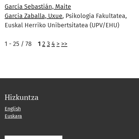
García Sebastián, Maite
Garcia Zaballa, Uxue
, Psikologia Fakultatea,
Euskal Herriko Unibertsitatea (UPV/EHU)
1 - 25 / 78
1
2
3
4
>
>>
Hizkuntza
English
Euskara