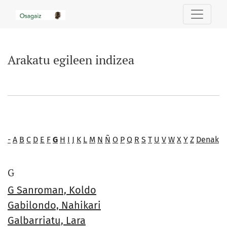
Arakatu egileen indizea
Arakatu egileen indizea
-
A
B
C
D
E
F
G
H
I
J
K
L
M
N
Ñ
O
P
Q
R
S
T
U
V
W
X
Y
Z
Denak
G
G Sanroman, Koldo
Gabilondo, Nahikari
Galbarriatu, Lara