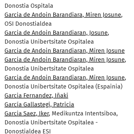
Donostia Ospitala
Garcia de Andoin Barandiara, Miren Josune
,
OSI Donostialdea
Garcia de Andoin Barandiaran, Josune
,
Donostia Unibertsitate Ospitalea
Garcia de Andoin Barandiaran, Miren Josune
Garcia de Andoin Barandiaran, Miren Josune
,
Donostia Unibertsitate Ospitalea
Garcia de Andoin Barandiaran, Miren Josune
,
Donostia Unibertsitate Ospitalea (Espainia)
Garcia Fernandez, Iñaki
García Gallastegi, Patricia
Garcia Saez, Iker
, Medikuntza Intentsiboa,
Donostia Unibertsitate Ospitalea -
Donostialdea ESI