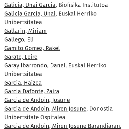
Galicia, Unai Garcia
, Biofisika Institutoa
Galicia García, Unai
, Euskal Herriko
Unibertsitatea
Gallarin, Miriam
Gallego, Eli
Gamito Gomez, Rakel
Garate, Leire
Garay Ibarrondo, Danel
, Euskal Herriko
Unibertsitatea
Garcia, Haizea
Garcia Dafonte, Zaira
Garcia de Andoin, Josune
Garcia de Andoin, Miren Josune
, Donostia
Unibertsitate Ospitalea
Garcia de Andoin, Miren Josune Barandiaran
,