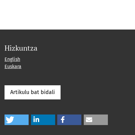
Hizkuntza
English
Euskara
Artikulu bat bidali