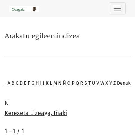
Arakatu egileen indizea
Arakatu egileen indizea
-
A
B
C
D
E
F
G
H
I
J
K
L
M
N
Ñ
O
P
Q
R
S
T
U
V
W
X
Y
Z
Denak
K
Kerexeta Lizeaga, Iñaki
1 - 1 / 1