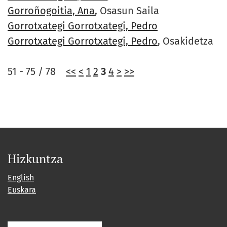
Gorroñogoitia, Ana
, Osasun Saila
Gorrotxategi Gorrotxategi, Pedro
Gorrotxategi Gorrotxategi, Pedro
, Osakidetza
51 - 75 / 78
<<
<
1
2
3
4
>
>>
Hizkuntza
English
Euskara