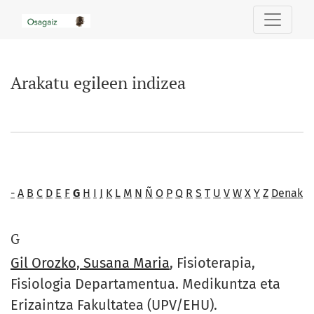
Arakatu egileen indizea
Arakatu egileen indizea
-
A
B
C
D
E
F
G
H
I
J
K
L
M
N
Ñ
O
P
Q
R
S
T
U
V
W
X
Y
Z
Denak
G
Gil Orozko, Susana Maria
, Fisioterapia,
Fisiologia Departamentua. Medikuntza eta
Erizaintza Fakultatea (UPV/EHU).