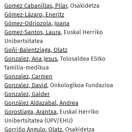
Gomez Cabanillas, Pilar
, Osakidetza
Gómez-Lázaro, Eneritz
Gómez-Odriozola, Joana
Gomez-Santos, Laura
, Euskal Herriko
Unibertsitatea
Goñi-Balentziaga, Olatz
Gonzalez, Ana Jesus
, Tolosaldea ESIko
familia-medikua
Gonzalez, Carmen
Gonzalez, David
, Onkologikoa Fundazioa
Gonzalez, Galder
González Aldazabal, Andrea
Gorostiaga, Arantxa
, Euskal Herriko
Unibertsitatea (UPV/EHU)
Gorriño Angulo, Olatz
, Osakidetza