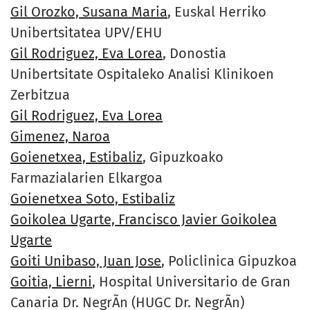
Gil Orozko, Susana Maria
, Euskal Herriko
Unibertsitatea UPV/EHU
Gil Rodriguez, Eva Lorea
, Donostia
Unibertsitate Ospitaleko Analisi Klinikoen
Zerbitzua
Gil Rodriguez, Eva Lorea
Gimenez, Naroa
Goienetxea, Estibaliz
, Gipuzkoako
Farmazialarien Elkargoa
Goienetxea Soto, Estibaliz
Goikolea Ugarte, Francisco Javier Goikolea
Ugarte
Goiti Unibaso, Juan Jose
, Policlinica Gipuzkoa
Goitia, Lierni
, Hospital Universitario de Gran
Canaria Dr. NegrÃ­n (HUGC Dr. NegrÃ­n)