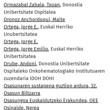
Ormazabal Zabala, Txoan
, Donostia
Unibertsitate Ospitalea
Oronoz Anchordoqui, Maite
Ortega, Jorge E.
, Euskal Herriko
Unubertsitatea
Ortega, Jorge E.
Ortega, Jorge Emilio
, Euskal Herriko
Unibertsitatea
Orube, Andoni
, Donostia Unibertsitate
Ospitaleko Onkohematologiako Institutuaren
zuzendaria IDOH DOHI
Osasunaren sustapena guztion ardura, 32.
Osasun Biltzarra
Osasungoa Euskaldutzeko Erakundea, OEE
Osinalde, Nerea