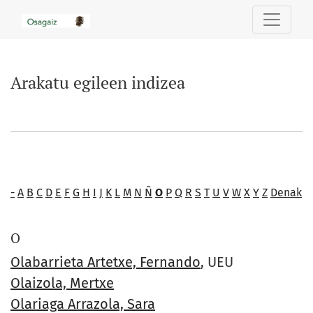
Arakatu egileen indizea
Arakatu egileen indizea
-
A
B
C
D
E
F
G
H
I
J
K
L
M
N
Ñ
O
P
Q
R
S
T
U
V
W
X
Y
Z
Denak
O
Olabarrieta Artetxe, Fernando
, UEU
Olaizola, Mertxe
Olariaga Arrazola, Sara