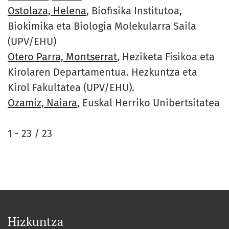
Ostolaza, Helena
, Biofisika Institutoa,
Biokimika eta Biologia Molekularra Saila
(UPV/EHU)
Otero Parra, Montserrat
, Heziketa Fisikoa eta
Kirolaren Departamentua. Hezkuntza eta
Kirol Fakultatea (UPV/EHU).
Ozamiz, Naiara
, Euskal Herriko Unibertsitatea
1 - 23 / 23
Hizkuntza