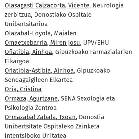
Olasagasti Calzacorta, Vicente
, Neurologia
zerbitzua, Donostiako Ospitale
Unibertsitarioa
Olazabal-Loyola, Maialen
Omaetxebarria, Miren Josu
, UPV/EHU
Oñatibia, Ainhoa
, Gipuzkoako Farmazialarien
Elkargoa
Oñatibia-Astibia, Ainhoa
, Gipuzkoako
Sendagaigileen Elkartea
Oria, Cristina
Ormaza, Agurtzane
, SENA Sexologia eta
Psikologia Zentroa
Ormazabal Zabala, Txoan
, Donostia
Unibertsitate Ospitaleko Zainketa
Intentsiboko Unitatea