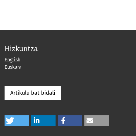
Hizkuntza
English
Euskara
Artikulu bat bidali