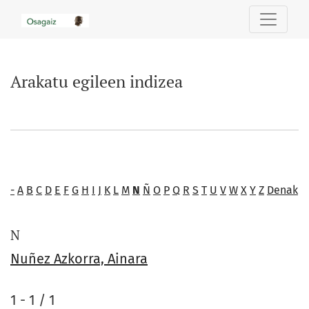
Arakatu egileen indizea
Arakatu egileen indizea
-
A
B
C
D
E
F
G
H
I
J
K
L
M
N
Ñ
O
P
Q
R
S
T
U
V
W
X
Y
Z
Denak
N
Nuñez Azkorra, Ainara
1 - 1 / 1