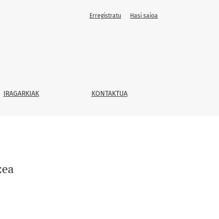
Erregistratu
Hasi saioa
IRAGARKIAK
KONTAKTUA
zea