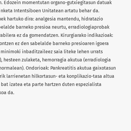
n. Edozein momentutan organo-gutxiegitasun datuak
nketa Intentsiboen Unitatean artatu behar da.
uek hartuko dira: analgesia mantendu, hidratazio
belalde barneko presioa neurtu, erradiologiaprobak
rabilera ez da gomendatzen. Kirurgiarako indikazioak:
ntzen ez den sabelalde barneko presioaren igoera
i minimoki inbaditzaileez saia liteke lehen urrats
, hesteen zulaketa, hemorragia akutua (erradiologia
 normalean). Ondorioak: Pankreatitis akutua gaixotasun
ik larrienetan hilkortasun- eta konplikazio-tasa altua
 bat izatea eta parte hartzen duten espezialista
koa da.