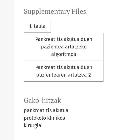
Supplementary Files
1. taula
Pankreatitis akutua duen
pazientea artatzeko
algoritmoa
Pankreatitis akutua duen
pazientearen artatzea-2
Gako-hitzak
pankreatitis akutua
protokolo klinikoa
kirurgia