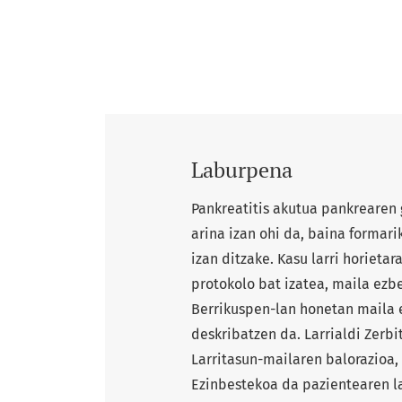
Laburpena
Pankreatitis akutua pankrearen 
arina izan ohi da, baina formari
izan ditzake. Kasu larri horietar
protokolo bat izatea, maila ezb
Berrikuspen-lan honetan maila 
deskribatzen da. Larrialdi Zerbi
Larritasun-mailaren balorazioa, 
Ezinbestekoa da pazientearen la