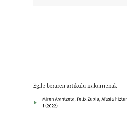
Egile beraren artikulu irakurrienak
Miren Arantzeta, Felix Zubia,
Afasia hiztu
1 (2022)