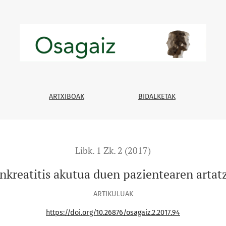
zea
ARTXIBOAK
BIDALKETAK
Libk. 1 Zk. 2 (2017)
nkreatitis akutua duen pazientearen artat
ARTIKULUAK
https://doi.org/10.26876/osagaiz.2.2017.94