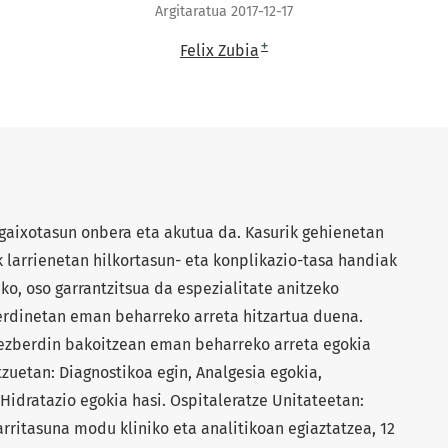
Argitaratua 2017-12-17
+
Felix Zubia
gaixotasun onbera eta akutua da. Kasurik gehienetan
k larrienetan hilkortasun- eta konplikazio-tasa handiak
ako, oso garrantzitsua da espezialitate anitzeko
erdinetan eman beharreko arreta hitzartua duena.
ezberdin bakoitzean eman beharreko arreta egokia
tzuetan: Diagnostikoa egin, Analgesia egokia,
Hidratazio egokia hasi. Ospitaleratze Unitateetan:
rritasuna modu kliniko eta analitikoan egiaztatzea, 12