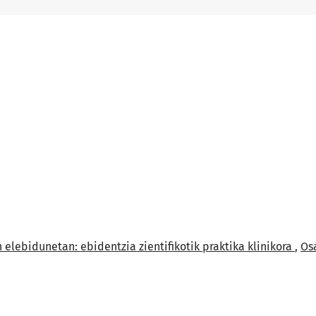
n elebidunetan: ebidentzia zientifikotik praktika klinikora
,
Osa