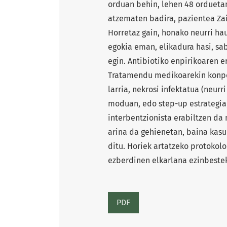
orduan behin, lehen 48 ordueta
atzematen badira, pazientea Zai
Horretaz gain, honako neurri ha
egokia eman, elikadura hasi, sa
egin. Antibiotiko enpirikoaren e
Tratamendu medikoarekin konpo
larria, nekrosi infektatua (neurr
moduan, edo step-up estrategia)
interbentzionista erabiltzen da
arina da gehienetan, baina kasur
ditu. Horiek artatzeko protokolo
ezberdinen elkarlana ezinbeste
PDF