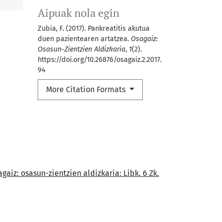
Aipuak nola egin
Zubia, F. (2017). Pankreatitis akutua
duen pazientearen artatzea.
Osagaiz:
Osasun-Zientzien Aldizkaria
,
1
(2).
https://doi.org/10.26876/osagaiz.2.2017.
94
More Citation Formats
gaiz: osasun-zientzien aldizkaria: Libk. 6 Zk.