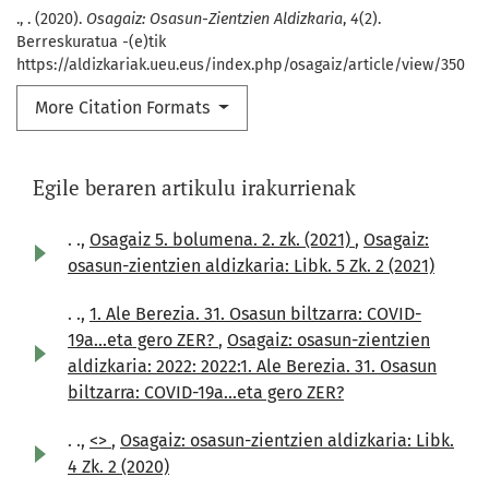
., . (2020).
Osagaiz: Osasun-Zientzien Aldizkaria
,
4
(2).
Berreskuratua -(e)tik
https://aldizkariak.ueu.eus/index.php/osagaiz/article/view/350
More Citation Formats
Egile beraren artikulu irakurrienak
. .,
Osagaiz 5. bolumena. 2. zk. (2021)
,
Osagaiz:
osasun-zientzien aldizkaria: Libk. 5 Zk. 2 (2021)
. .,
1. Ale Berezia. 31. Osasun biltzarra: COVID-
19a...eta gero ZER?
,
Osagaiz: osasun-zientzien
aldizkaria: 2022: 2022:1. Ale Berezia. 31. Osasun
biltzarra: COVID-19a...eta gero ZER?
. .,
<>
,
Osagaiz: osasun-zientzien aldizkaria: Libk.
4 Zk. 2 (2020)