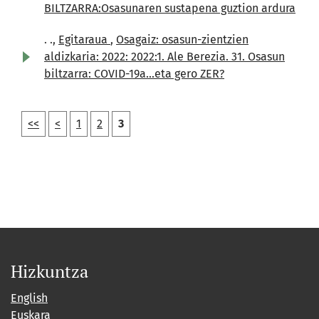
BILTZARRA:Osasunaren sustapena guztion ardura
. .,
Egitaraua
,
Osagaiz: osasun-zientzien
aldizkaria: 2022: 2022:1. Ale Berezia. 31. Osasun
biltzarra: COVID-19a...eta gero ZER?
<<
<
1
2
3
Hizkuntza
English
Euskara