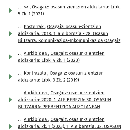
. .,
<>
,
Osagaiz: osasun-zientzien aldizkaria: Libk.
5 Zk. 1 (2021)
. .,
Posterrak
,
Osagaiz: osasun-zientzien
aldizkaria: 2018: 1. ale berezia - 28. Osasun
Biltzarra: Komunikazioa-Inkomunikazioa Osagaiz
. .,
Aurkibidea
,
Osagaiz: osasun-zientzien
aldizkaria: Libk. 4 Zk. 1 (2020)
. .,
Kontrazala
,
Osagaiz: osasun-zientzien
aldizkaria: Libk. 3 Zk. 2 (2019)
. .,
Aurkibidea
,
Osagaiz: osasun-zientzien
aldizkaria: 2020: 1. ALE BEREZIA: 30. OSASUN
BILTZARRA: PREBENTZIOA AUZOLANEAN
. .,
Aurkibidea
,
Osagaiz: osasun-zientzien
aldizkaria: Zk. 1 (2023): 1. Ale berezia. 32. OSASUN