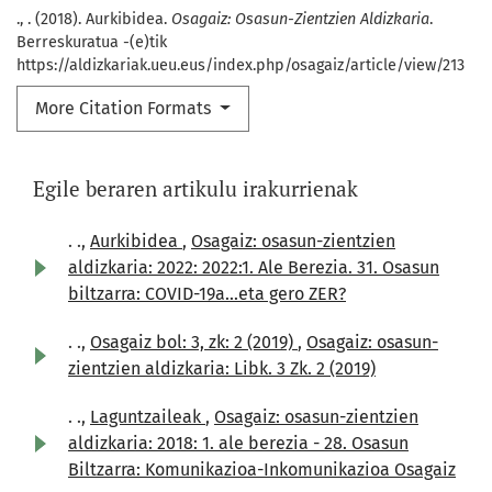
., . (2018). Aurkibidea.
Osagaiz: Osasun-Zientzien Aldizkaria
.
Berreskuratua -(e)tik
https://aldizkariak.ueu.eus/index.php/osagaiz/article/view/213
More Citation Formats
Egile beraren artikulu irakurrienak
. .,
Aurkibidea
,
Osagaiz: osasun-zientzien
aldizkaria: 2022: 2022:1. Ale Berezia. 31. Osasun
biltzarra: COVID-19a...eta gero ZER?
. .,
Osagaiz bol: 3, zk: 2 (2019)
,
Osagaiz: osasun-
zientzien aldizkaria: Libk. 3 Zk. 2 (2019)
. .,
Laguntzaileak
,
Osagaiz: osasun-zientzien
aldizkaria: 2018: 1. ale berezia - 28. Osasun
Biltzarra: Komunikazioa-Inkomunikazioa Osagaiz