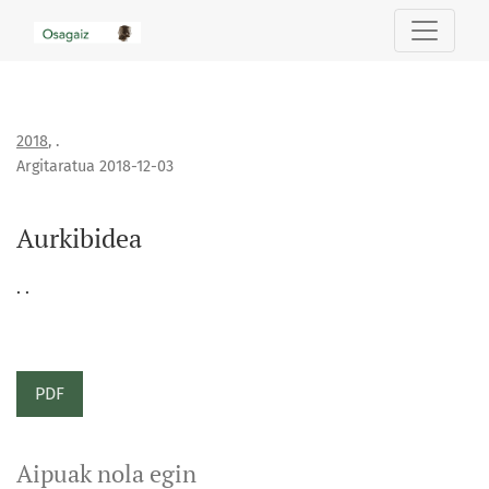
Aurkibidea
2018
,
.
Argitaratua 2018-12-03
Aurkibidea
. .
PDF
Aipuak nola egin