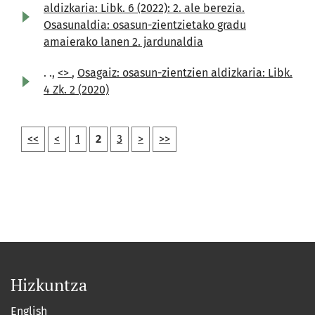
aldizkaria: Libk. 6 (2022): 2. ale berezia.
Osasunaldia: osasun-zientzietako gradu
amaierako lanen 2. jardunaldia
. .,
<>
,
Osagaiz: osasun-zientzien aldizkaria: Libk.
4 Zk. 2 (2020)
<<
<
1
2
3
>
>>
Hizkuntza
English