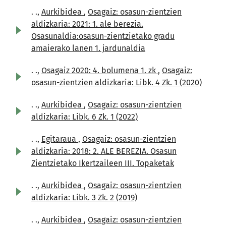
. .,
Aurkibidea
,
Osagaiz: osasun-zientzien
aldizkaria: 2021: 1. ale berezia.
Osasunaldia:osasun-zientzietako gradu
amaierako lanen 1. jardunaldia
. .,
Osagaiz 2020: 4. bolumena 1. zk
,
Osagaiz:
osasun-zientzien aldizkaria: Libk. 4 Zk. 1 (2020)
. .,
Aurkibidea
,
Osagaiz: osasun-zientzien
aldizkaria: Libk. 6 Zk. 1 (2022)
. .,
Egitaraua
,
Osagaiz: osasun-zientzien
aldizkaria: 2018: 2. ALE BEREZIA. Osasun
Zientzietako Ikertzaileen III. Topaketak
. .,
Aurkibidea
,
Osagaiz: osasun-zientzien
aldizkaria: Libk. 3 Zk. 2 (2019)
. .,
Aurkibidea
,
Osagaiz: osasun-zientzien