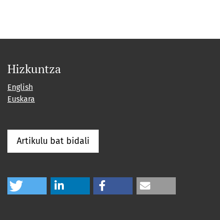
Hizkuntza
English
Euskara
Artikulu bat bidali