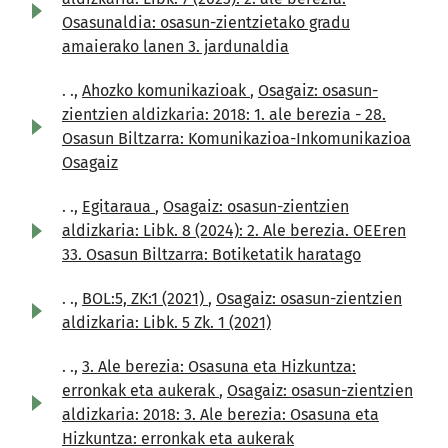
Osasunaldia: osasun-zientzietako gradu
amaierako lanen 3. jardunaldia
. .,
Ahozko komunikazioak
,
Osagaiz: osasun-
zientzien aldizkaria: 2018: 1. ale berezia - 28.
Osasun Biltzarra: Komunikazioa-Inkomunikazioa
Osagaiz
. .,
Egitaraua
,
Osagaiz: osasun-zientzien
aldizkaria: Libk. 8 (2024): 2. Ale berezia. OEEren
33. Osasun Biltzarra: Botiketatik haratago
. .,
BOL:5, ZK:1 (2021)
,
Osagaiz: osasun-zientzien
aldizkaria: Libk. 5 Zk. 1 (2021)
. .,
3. Ale berezia: Osasuna eta Hizkuntza:
erronkak eta aukerak
,
Osagaiz: osasun-zientzien
aldizkaria: 2018: 3. Ale berezia: Osasuna eta
Hizkuntza: erronkak eta aukerak