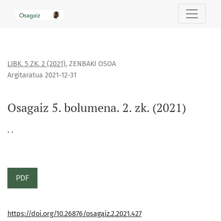
Osagaiz 5. bolumena. 2. zk. (2021)
LIBK. 5 ZK. 2 (2021)
,
ZENBAKI OSOA
Argitaratua 2021-12-31
Osagaiz 5. bolumena. 2. zk. (2021)
. .
PDF
https://doi.org/10.26876/osagaiz.2.2021.427