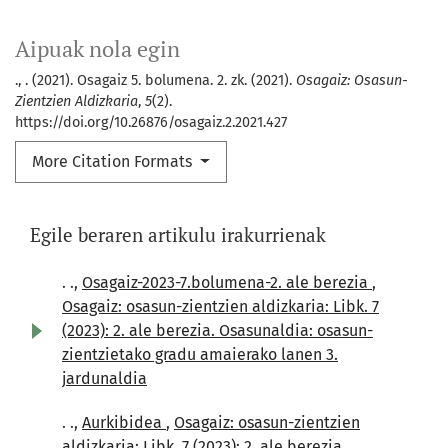
Aipuak nola egin
., . (2021). Osagaiz 5. bolumena. 2. zk. (2021).
Osagaiz: Osasun-
Zientzien Aldizkaria
,
5
(2).
https://doi.org/10.26876/osagaiz.2.2021.427
More Citation Formats
Egile beraren artikulu irakurrienak
. .,
Osagaiz-2023-7.bolumena-2. ale berezia
,
Osagaiz: osasun-zientzien aldizkaria: Libk. 7
(2023): 2. ale berezia. Osasunaldia: osasun-
zientzietako gradu amaierako lanen 3.
jardunaldia
. .,
Aurkibidea
,
Osagaiz: osasun-zientzien
aldizkaria: Libk. 7 (2023): 2. ale berezia.