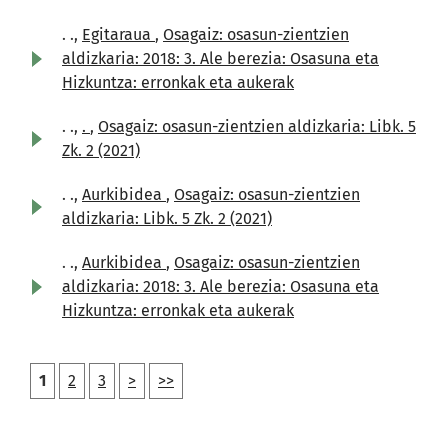
. .,
Egitaraua
,
Osagaiz: osasun-zientzien
aldizkaria: 2018: 3. Ale berezia: Osasuna eta
Hizkuntza: erronkak eta aukerak
. .,
.
,
Osagaiz: osasun-zientzien aldizkaria: Libk. 5
Zk. 2 (2021)
. .,
Aurkibidea
,
Osagaiz: osasun-zientzien
aldizkaria: Libk. 5 Zk. 2 (2021)
. .,
Aurkibidea
,
Osagaiz: osasun-zientzien
aldizkaria: 2018: 3. Ale berezia: Osasuna eta
Hizkuntza: erronkak eta aukerak
1
2
3
>
>>