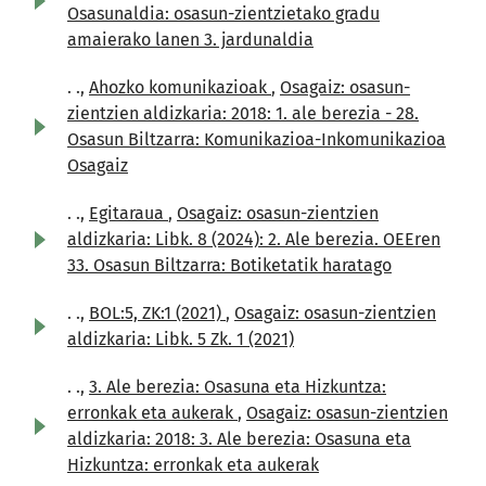
Osasunaldia: osasun-zientzietako gradu
amaierako lanen 3. jardunaldia
. .,
Ahozko komunikazioak
,
Osagaiz: osasun-
zientzien aldizkaria: 2018: 1. ale berezia - 28.
Osasun Biltzarra: Komunikazioa-Inkomunikazioa
Osagaiz
. .,
Egitaraua
,
Osagaiz: osasun-zientzien
aldizkaria: Libk. 8 (2024): 2. Ale berezia. OEEren
33. Osasun Biltzarra: Botiketatik haratago
. .,
BOL:5, ZK:1 (2021)
,
Osagaiz: osasun-zientzien
aldizkaria: Libk. 5 Zk. 1 (2021)
. .,
3. Ale berezia: Osasuna eta Hizkuntza:
erronkak eta aukerak
,
Osagaiz: osasun-zientzien
aldizkaria: 2018: 3. Ale berezia: Osasuna eta
Hizkuntza: erronkak eta aukerak