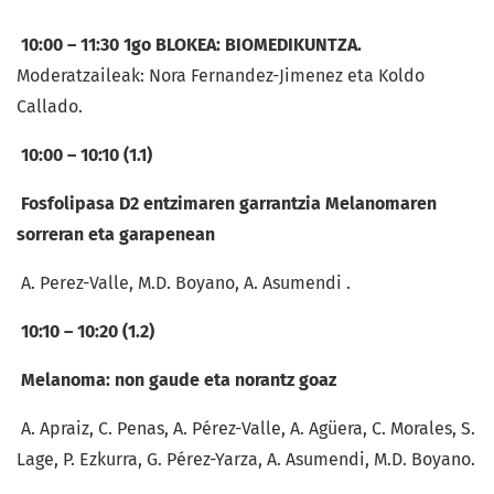
10:00 – 11:30 1go BLOKEA: BIOMEDIKUNTZA.
Moderatzaileak: Nora Fernandez-Jimenez eta Koldo
Callado.
10:00 – 10:10 (1.1)
Fosfolipasa D2 entzimaren garrantzia Melanomaren
sorreran eta garapenean
A. Perez-Valle, M.D. Boyano, A. Asumendi .
10:10 – 10:20 (1.2)
Melanoma: non gaude eta norantz goaz
A. Apraiz, C. Penas, A. Pérez-Valle, A. Agüera, C. Morales, S.
Lage, P. Ezkurra, G. Pérez-Yarza, A. Asumendi, M.D. Boyano.