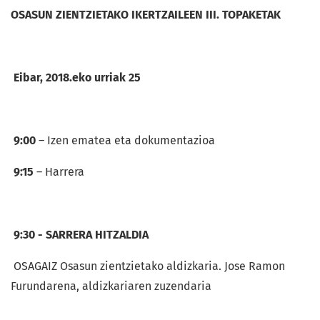
OSASUN ZIENTZIETAKO IKERTZAILEEN III. TOPAKETAK
Eibar, 2018.eko urriak 25
9:00
– Izen ematea eta dokumentazioa
9:15
– Harrera
9:30 - SARRERA HITZALDIA
OSAGAIZ Osasun zientzietako aldizkaria. Jose Ramon
Furundarena, aldizkariaren zuzendaria