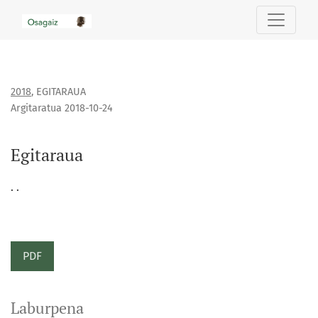
Egitaraua
2018
,
EGITARAUA
Argitaratua 2018-10-24
Egitaraua
. .
PDF
Laburpena