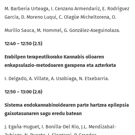
M. Barberia Urteaga, I. Cenzano Armendariz, E. Rodríguez
García, D. Moreno Luqui, C. Olagüe Micheltorena, O.
Murillo Sauca, M. Hommel, G. González-Aseguinolaza.
12:40 – 12:50 (2.5)
Erabilpen terapeutikorako Kannabis olioaren
enkapsulazio-metodoaren garapena eta azterketa
I. Delgado, A. Villate, A. Usobiaga, N. Etxebarria.
12:50 – 13:00 (2.6)
Sistema endokannabinoidearen parte hartzea epilepsia
gaixotasunaren sagu eredu batean
J. Egaña-Huguet, I. Bonilla-Del Río, J.L. Mendizabal-