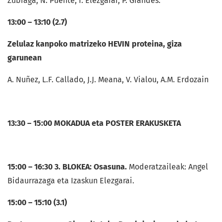
Zubiaga, N. Puente, I. Elezgarai, P. Grandes.
13:00 – 13:10 (2.7)
Zelulaz kanpoko matrizeko HEVIN proteina, giza
garunean
A. Nuñez, L.F. Callado, J.J. Meana, V. Vialou, A.M. Erdozain
13:30 – 15:00 MOKADUA eta POSTER ERAKUSKETA
15:00 – 16:30 3. BLOKEA: Osasuna.
Moderatzaileak: Angel
Bidaurrazaga eta Izaskun Elezgarai.
15:00 – 15:10 (3.1)