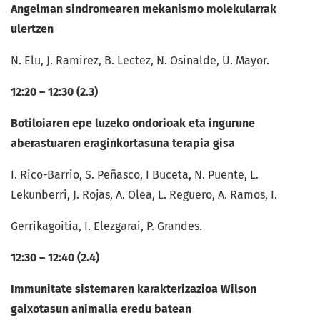
Angelman sindromearen mekanismo molekularrak
ulertzen
N. Elu, J. Ramirez, B. Lectez, N. Osinalde, U. Mayor.
12:20 – 12:30 (2.3)
Botiloiaren epe luzeko ondorioak eta ingurune
aberastuaren eraginkortasuna terapia gisa
I. Rico-Barrio, S. Peñasco, I Buceta, N. Puente, L.
Lekunberri, J. Rojas, A. Olea, L. Reguero, A. Ramos, I.
Gerrikagoitia, I. Elezgarai, P. Grandes.
12:30 – 12:40 (2.4)
Immunitate sistemaren karakterizazioa Wilson
gaixotasun animalia eredu batean