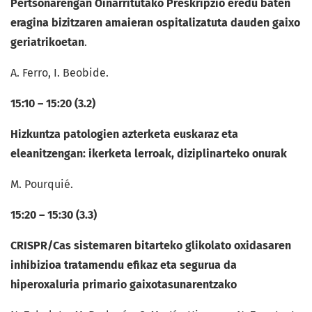
Pertsonarengan Oinarritutako Preskripzio eredu baten
eragina bizitzaren amaieran ospitalizatuta dauden gaixo
geriatrikoetan
.
A. Ferro, I. Beobide.
15:10 – 15:20 (3.2)
Hizkuntza patologien azterketa euskaraz eta
eleanitzengan: ikerketa lerroak, diziplinarteko onurak
M. Pourquié.
15:20 – 15:30 (3.3)
CRISPR/Cas sistemaren bitarteko glikolato oxidasaren
inhibizioa tratamendu efikaz eta segurua da
hiperoxaluria primario gaixotasunarentzako