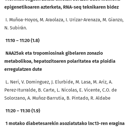
epigenetikoaren azterketa, RNA-seq teknikaren bidez
I. Muñoa-Hoyos, M. Araolaza, I. Urizar-Arenaza, M. Gianzo,
N. Subirán.
11:10 – 11:20 (1.8)
NAA25ak eta tropomiosinak gibelaren zonazio
metabolikoa, hepatozitoaren polaritatea eta ploidia
erregulatzen dute
L. Neri, V. Dominguez, J. Elurbide, M. Lasa, M. Ariz, A.
Perez-Iturralde, B. Carte, L. Nicolas, E. Vicente, C.O. de
Solorzano, A. Muñoz-Barrutia, B. Pintado, R. Aldabe
11:20 – 11:30 (1.9)
1 motako diabetesarekin asoziatutako lnc13-ren eragina