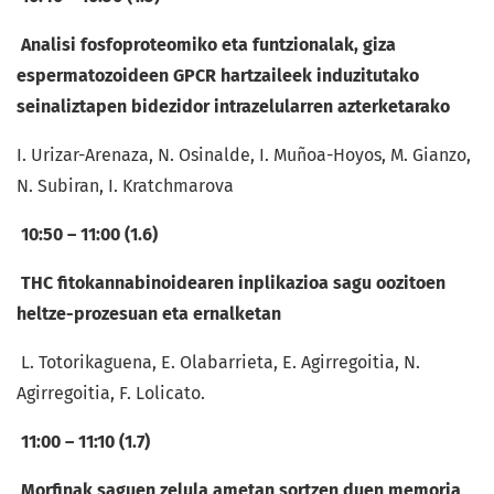
Analisi fosfoproteomiko eta funtzionalak, giza
espermatozoideen GPCR hartzaileek induzitutako
seinaliztapen bidezidor intrazelularren azterketarako
I. Urizar-Arenaza, N. Osinalde, I. Muñoa-Hoyos, M. Gianzo,
N. Subiran, I. Kratchmarova
10:50 – 11:00 (1.6)
THC fitokannabinoidearen inplikazioa sagu oozitoen
heltze-prozesuan eta ernalketan
L. Totorikaguena, E. Olabarrieta, E. Agirregoitia, N.
Agirregoitia, F. Lolicato.
11:00 – 11:10 (1.7)
Morfinak saguen zelula ametan sortzen duen memoria