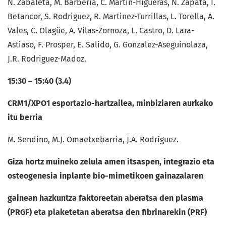
N. Zabaleta, M. Barbería, C. Martín-Higueras, N. Zapata, I.
Betancor, S. Rodriguez, R. Martinez-Turrillas, L. Torella, A.
Vales, C. Olagüe, A. Vilas-Zornoza, L. Castro, D. Lara-
Astiaso, F. Prosper, E. Salido, G. Gonzalez-Aseguinolaza,
J.R. Rodriguez-Madoz.
15:30 – 15:40 (3.4)
CRM1/XPO1 esportazio-hartzailea, minbiziaren aurkako
itu berria
M. Sendino, M.J. Omaetxebarria, J.A. Rodríguez.
Giza hortz muineko zelula amen itsaspen, integrazio eta
osteogenesia inplante bio-mimetikoen gainazalaren
gainean hazkuntza faktoreetan aberatsa den plasma
(PRGF) eta plaketetan aberatsa den fibrinarekin (PRF)