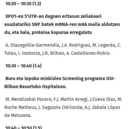
10:20 – 10:30 (1.3)
XPO1-en 5’UTR-an dagoen eritasun zeliakoari
asoziaturiko SNP batek mRNA-ren m6A maila aldatzen
du, eta hala, proteina kopurua erregulatu
A. Olazagoitia-Garmendia, J.A. Rodriguez, M. Legarda, C.
Tutau, I. Irastorza, J.R. Bilbao, A. Castellanos-Rubio.
10:30 – 10:40 (1.4)
Buru eta lepoko minbizien Screening programa OSI-
Bilbao Basurtuko Ospitalean.
M. Mendizabal Pocero, F.J. Martín Arregi, J.Cueva Diaz, M.
Roche Matheus, J. Sagazola Odriozola, A.J. Zabala López
de Maturana.
10:40 – 10:50 (1.5)