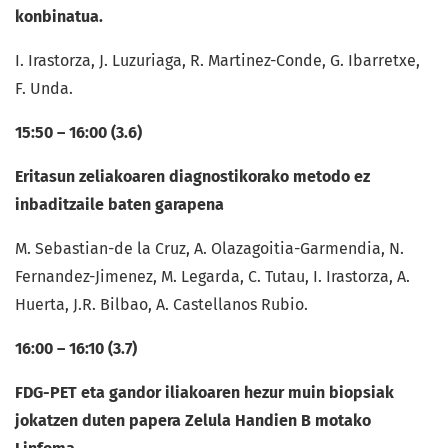
konbinatua.
I. Irastorza, J. Luzuriaga, R. Martinez-Conde, G. Ibarretxe,
F. Unda.
15:50 – 16:00 (3.6)
Eritasun zeliakoaren diagnostikorako metodo ez
inbaditzaile baten garapena
M. Sebastian-de la Cruz, A. Olazagoitia-Garmendia, N.
Fernandez-Jimenez, M. Legarda, C. Tutau, I. Irastorza, A.
Huerta, J.R. Bilbao, A. Castellanos Rubio.
16:00 – 16:10 (3.7)
FDG-PET eta gandor iliakoaren hezur muin biopsiak
jokatzen duten papera Zelula Handien B motako