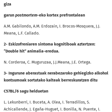
giza
garun
postmortem
-eko kortex prefrontalean
A.M. Gabilondo, A.M. Erdozain, I. Brocos-Mosquera, J.J.
Meana, L.F. Callado.
2- Eskizofreniaren
sintoma
kognitiboak aztertzen:
“Double hit” animalia-eredua.
N. Corderoa, C. Muguruzaa, J.J.Meana, J.E. Ortega.
3- Ingurune aberastuak nerabezaroko gehiegizko alkohol
kontsumoak sortutako kalteak berreskuratzen ditu
C57BL/6 sagu helduetan
L. Lekunberri, I. Buceta, A. Olea, I. Terradillos, S.
Achicallende, J. Egaña-Huguet, I. Bonilla, N. Puente, I.