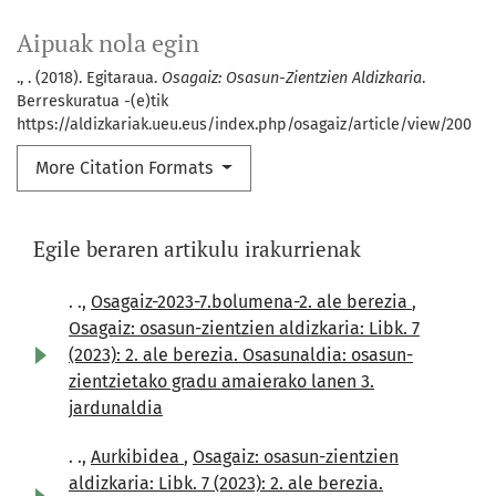
Aipuak nola egin
., . (2018). Egitaraua.
Osagaiz: Osasun-Zientzien Aldizkaria
.
Berreskuratua -(e)tik
https://aldizkariak.ueu.eus/index.php/osagaiz/article/view/200
More Citation Formats
Egile beraren artikulu irakurrienak
. .,
Osagaiz-2023-7.bolumena-2. ale berezia
,
Osagaiz: osasun-zientzien aldizkaria: Libk. 7
(2023): 2. ale berezia. Osasunaldia: osasun-
zientzietako gradu amaierako lanen 3.
jardunaldia
. .,
Aurkibidea
,
Osagaiz: osasun-zientzien
aldizkaria: Libk. 7 (2023): 2. ale berezia.