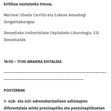
kritikoa sustatzeko tresna.
Marimar Ubeda Carrillo eta Eukene Ansuategi
Zengotitabengoa.
Donostiako Unibertsitate Ospitaleko Liburutegia. ESI
Donostialde.
16:50 – 17:00 AMAIERA EKITALDIA
-----------------------------------------------------------
----------------------------------------------
POSTERRAK
1- α
2A
- eta α
2C
-
adrenohartzaileen
adierazpen
diferentziala mintz presinaptiko eta postsinaptikoetan