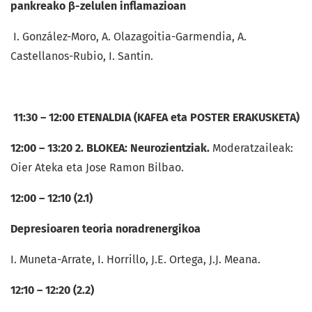
pankreako β-zelulen inflamazioan
I. González-Moro, A. Olazagoitia-Garmendia, A.
Castellanos-Rubio, I. Santin.
11:30 – 12:00 ETENALDIA (KAFEA eta POSTER ERAKUSKETA)
12:00 – 13:20 2. BLOKEA: Neurozientziak.
Moderatzaileak:
Oier Ateka eta Jose Ramon Bilbao.
12:00 – 12:10 (2.1)
Depresioaren teoria noradrenergikoa
I. Muneta-Arrate, I. Horrillo, J.E. Ortega, J.J. Meana.
12:10 – 12:20 (2.2)