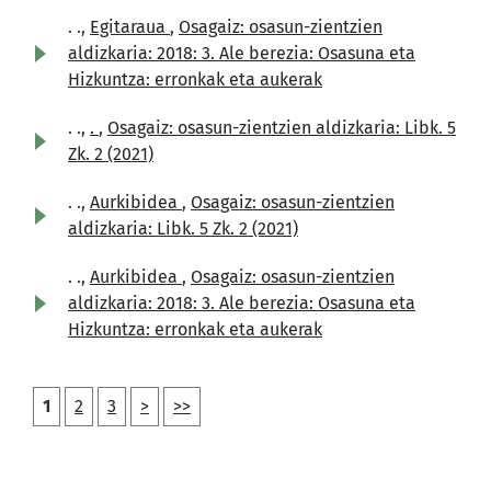
. .,
Egitaraua
,
Osagaiz: osasun-zientzien
aldizkaria: 2018: 3. Ale berezia: Osasuna eta
Hizkuntza: erronkak eta aukerak
. .,
.
,
Osagaiz: osasun-zientzien aldizkaria: Libk. 5
Zk. 2 (2021)
. .,
Aurkibidea
,
Osagaiz: osasun-zientzien
aldizkaria: Libk. 5 Zk. 2 (2021)
. .,
Aurkibidea
,
Osagaiz: osasun-zientzien
aldizkaria: 2018: 3. Ale berezia: Osasuna eta
Hizkuntza: erronkak eta aukerak
1
2
3
>
>>