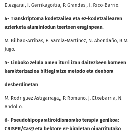
Elezgarai, I. Gerrikagoitia, P. Grandes , I. Rico-Barrio.
4- Transkriptoma kodetzailea eta ez-kodetzailearen
azterketa aluminiodun txertoen eraginpean.
M. Bilbao-Arribas, E. Varela-Martínez, N. Abendaño, B.M.
Jugo.
5- Linboko zelula amen iturri izan daitezkeen korneen
karakterizazioa biltegiratze metodo eta denbora
desberdinetan
M. Rodriguez Astigarraga,, P. Romano, J. Etxebarria, N.
Andollo.
6- Pseudohipoparatiroidismorako terapia genikoa:
CRISPR/Cas9 eta bektore ez-biraletan oinarritutako