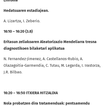
Linfoma
Hedatsuaren estadiajean.
A. Lizartza, I. Zeberio.
16:10 – 16:20 (3.8)
Eritasun zeliakoaren Aleatorizazio Mendeliarra tresna
diagnostikoen bilaketari aplikatua
N. Fernandez-Jimenez, A. Castellanos-Rubio, A.
Olazagoitia-Garmendia, C. Tutau, M. Legarda, I. Irastorza,
J.R. Bilbao.
16:20 – 16:50 ITXIERA HITZALDIA
Nola probatzen dira tratamenduak: pentsamendu