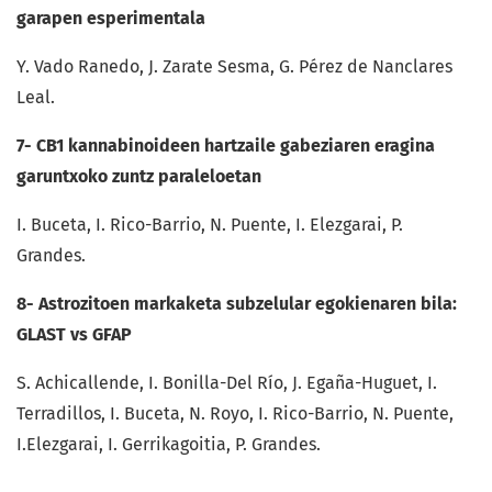
garapen esperimentala
Y. Vado Ranedo, J. Zarate Sesma, G. Pérez de Nanclares
Leal.
7- CB1 kannabinoideen hartzaile gabeziaren eragina
garuntxoko zuntz paraleloetan
I. Buceta, I. Rico-Barrio, N. Puente, I. Elezgarai, P.
Grandes.
8-
Astrozitoen markaketa subzelular egokienaren bila:
GLAST vs GFAP
S. Achicallende, I. Bonilla-Del Río, J. Egaña-Huguet, I.
Terradillos, I. Buceta, N. Royo, I. Rico-Barrio, N. Puente,
I.Elezgarai, I. Gerrikagoitia, P. Grandes.