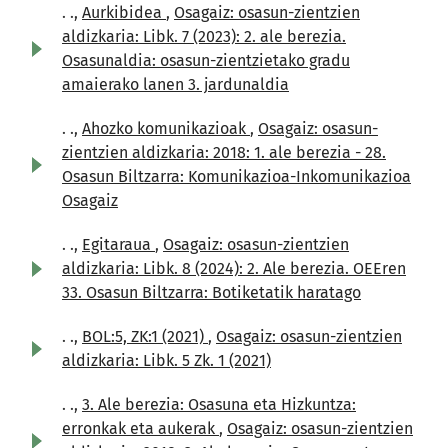
. .,
Aurkibidea
,
Osagaiz: osasun-zientzien
aldizkaria: Libk. 7 (2023): 2. ale berezia.
Osasunaldia: osasun-zientzietako gradu
amaierako lanen 3. jardunaldia
. .,
Ahozko komunikazioak
,
Osagaiz: osasun-
zientzien aldizkaria: 2018: 1. ale berezia - 28.
Osasun Biltzarra: Komunikazioa-Inkomunikazioa
Osagaiz
. .,
Egitaraua
,
Osagaiz: osasun-zientzien
aldizkaria: Libk. 8 (2024): 2. Ale berezia. OEEren
33. Osasun Biltzarra: Botiketatik haratago
. .,
BOL:5, ZK:1 (2021)
,
Osagaiz: osasun-zientzien
aldizkaria: Libk. 5 Zk. 1 (2021)
. .,
3. Ale berezia: Osasuna eta Hizkuntza:
erronkak eta aukerak
,
Osagaiz: osasun-zientzien