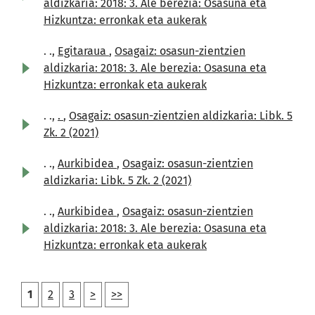
aldizkaria: 2018: 3. Ale berezia: Osasuna eta
Hizkuntza: erronkak eta aukerak
. .,
Egitaraua
,
Osagaiz: osasun-zientzien
aldizkaria: 2018: 3. Ale berezia: Osasuna eta
Hizkuntza: erronkak eta aukerak
. .,
.
,
Osagaiz: osasun-zientzien aldizkaria: Libk. 5
Zk. 2 (2021)
. .,
Aurkibidea
,
Osagaiz: osasun-zientzien
aldizkaria: Libk. 5 Zk. 2 (2021)
. .,
Aurkibidea
,
Osagaiz: osasun-zientzien
aldizkaria: 2018: 3. Ale berezia: Osasuna eta
Hizkuntza: erronkak eta aukerak
1
2
3
>
>>