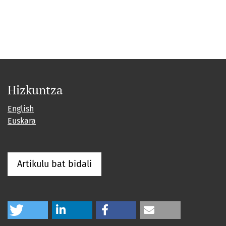
Hizkuntza
English
Euskara
Artikulu bat bidali