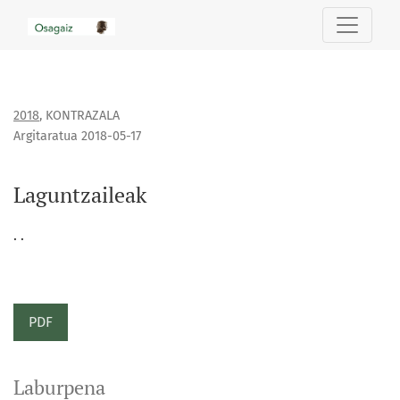
Laguntzaileak
2018
,
KONTRAZALA
Argitaratua 2018-05-17
Laguntzaileak
. .
PDF
Laburpena