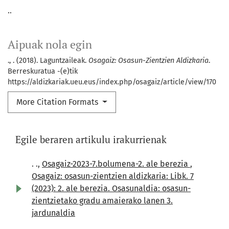
..
Aipuak nola egin
., . (2018). Laguntzaileak.
Osagaiz: Osasun-Zientzien Aldizkaria
.
Berreskuratua -(e)tik
https://aldizkariak.ueu.eus/index.php/osagaiz/article/view/170
More Citation Formats
Egile beraren artikulu irakurrienak
. .,
Osagaiz-2023-7.bolumena-2. ale berezia
,
Osagaiz: osasun-zientzien aldizkaria: Libk. 7
(2023): 2. ale berezia. Osasunaldia: osasun-
zientzietako gradu amaierako lanen 3.
jardunaldia