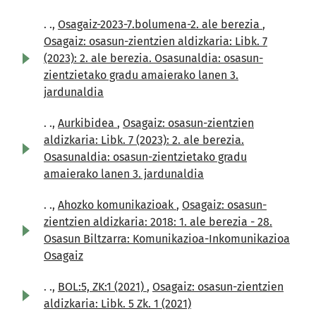
. .,
Osagaiz-2023-7.bolumena-2. ale berezia
,
Osagaiz: osasun-zientzien aldizkaria: Libk. 7
(2023): 2. ale berezia. Osasunaldia: osasun-
zientzietako gradu amaierako lanen 3.
jardunaldia
. .,
Aurkibidea
,
Osagaiz: osasun-zientzien
aldizkaria: Libk. 7 (2023): 2. ale berezia.
Osasunaldia: osasun-zientzietako gradu
amaierako lanen 3. jardunaldia
. .,
Ahozko komunikazioak
,
Osagaiz: osasun-
zientzien aldizkaria: 2018: 1. ale berezia - 28.
Osasun Biltzarra: Komunikazioa-Inkomunikazioa
Osagaiz
. .,
BOL:5, ZK:1 (2021)
,
Osagaiz: osasun-zientzien
aldizkaria: Libk. 5 Zk. 1 (2021)