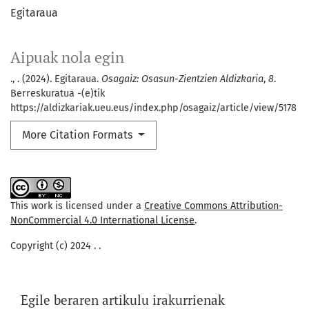
Egitaraua
Aipuak nola egin
., . (2024). Egitaraua.
Osagaiz: Osasun-Zientzien Aldizkaria
,
8
.
Berreskuratua -(e)tik
https://aldizkariak.ueu.eus/index.php/osagaiz/article/view/5178
More Citation Formats
This work is licensed under a
Creative Commons Attribution-
NonCommercial 4.0 International License
.
Copyright (c) 2024 . .
Egile beraren artikulu irakurrienak