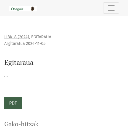
Egitaraua
LIBK. 8 (2024)
,
EGITARAUA
Argitaratua 2024-11-05
Egitaraua
. .
PDF
Gako-hitzak