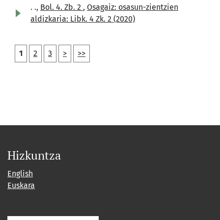
. .,
Bol. 4. Zb. 2
,
Osagaiz: osasun-zientzien
aldizkaria: Libk. 4 Zk. 2 (2020)
1
2
3
>
>>
Hizkuntza
English
Euskara