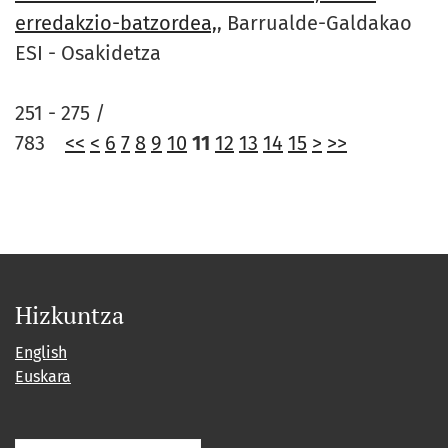
erredakzio-batzordea,
, Barrualde-Galdakao
ESI - Osakidetza
251 - 275 /
783
<<
<
6
7
8
9
10
11
12
13
14
15
>
>>
Hizkuntza
English
Euskara