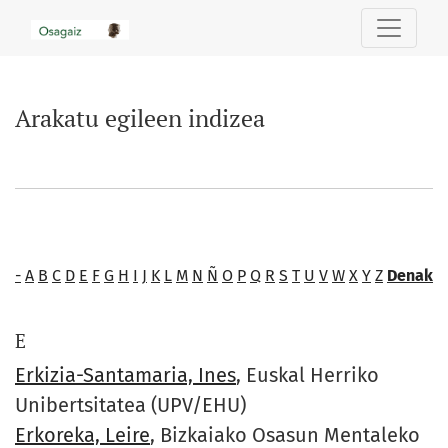
Arakatu egileen indizea
Arakatu egileen indizea
-
A
B
C
D
E
F
G
H
I
J
K
L
M
N
Ñ
O
P
Q
R
S
T
U
V
W
X
Y
Z
Denak
E
Erkizia-Santamaria, Ines
, Euskal Herriko
Unibertsitatea (UPV/EHU)
Erkoreka, Leire
, Bizkaiako Osasun Mentaleko