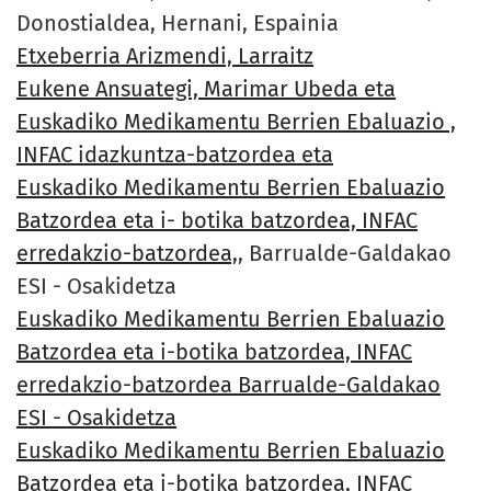
Donostialdea, Hernani, Espainia
Etxeberria Arizmendi, Larraitz
Eukene Ansuategi, Marimar Ubeda eta
Euskadiko Medikamentu Berrien Ebaluazio ,
INFAC idazkuntza-batzordea eta
Euskadiko Medikamentu Berrien Ebaluazio
Batzordea eta i- botika batzordea, INFAC
erredakzio-batzordea,
, Barrualde-Galdakao
ESI - Osakidetza
Euskadiko Medikamentu Berrien Ebaluazio
Batzordea eta i-botika batzordea, INFAC
erredakzio-batzordea Barrualde-Galdakao
ESI - Osakidetza
Euskadiko Medikamentu Berrien Ebaluazio
Batzordea eta i-botika batzordea, INFAC