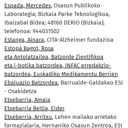
Espada, Mercedes
, Osasun Publikoko
Laborategia; Bizkaia Parke Teknologikoa,
Ibaizabal Bidea; 48160 DERIO (Bizkaia);
telefonoa: 944031502
Estanga, Ainara
, CITA-Alzheimer fundazioa
Estopà Bagot, Rosa
eta Antolatzailea, Batzorde Zientifikoa
eta i-botika batzordea, INFAC erredakzio-
batzordea, Euskadiko Medikamentu Berrien
Ebaluazio Batzordea
, Barrualde-Galdakao ESI
- Osakidetza
Etxebarria, Amaia
Etxebarria Beitia, Eider
Etxeberria, Arritxu
, Lehen mailako arretako
farmazialaria, Hernaniko Osasun Zentroa, ESI