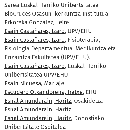
Sarea Euskal Herriko Unibertsitatea
BioCruces Osasun Ikerkuntza Institutua
Erkoreka Gonzalez, Leire
Esain Castañares, Izaro
, UPV/EHU
Esain Castañares, Izaro
, Fisioterapia,
Fisiologia Departamentua. Medikuntza eta
Erizaintza Fakultatea (UPV/EHU).
Esain Castañares, Izaro
, Euskal Herriko
Unibertsitatea UPV/EHU
Esain Nicuesa, Mariaje
Escudero Otxandorena, Iratxe
, EHU
Esnal Amundarain, Haritz
, Osakidetza
Esnal Amundarain, Haritz
Esnal Amundarain, Haritz
, Donostiako
Unibertsitate Ospitalea