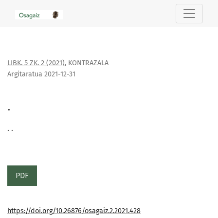
.
LIBK. 5 ZK. 2 (2021)
,
KONTRAZALA
Argitaratua 2021-12-31
.
. .
PDF
https://doi.org/10.26876/osagaiz.2.2021.428