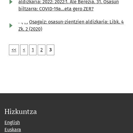
aldizkaria: 2022: 2022:1. Ale Berezia. 31. Osasun
biltzarra: COVID-19a...eta gero ZER?
. .,
.
,
Osagaiz: osasun-zientzien aldizkaria: Libk. 4
Zk. 2 (2020)
<<
<
1
2
3
Hizkuntza
English
Euskara