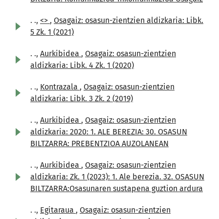
. .,
<>
,
Osagaiz: osasun-zientzien aldizkaria: Libk.
5 Zk. 1 (2021)
. .,
Aurkibidea
,
Osagaiz: osasun-zientzien
aldizkaria: Libk. 4 Zk. 1 (2020)
. .,
Kontrazala
,
Osagaiz: osasun-zientzien
aldizkaria: Libk. 3 Zk. 2 (2019)
. .,
Aurkibidea
,
Osagaiz: osasun-zientzien
aldizkaria: 2020: 1. ALE BEREZIA: 30. OSASUN
BILTZARRA: PREBENTZIOA AUZOLANEAN
. .,
Aurkibidea
,
Osagaiz: osasun-zientzien
aldizkaria: Zk. 1 (2023): 1. Ale berezia. 32. OSASUN
BILTZARRA:Osasunaren sustapena guztion ardura
. .,
Egitaraua
,
Osagaiz: osasun-zientzien