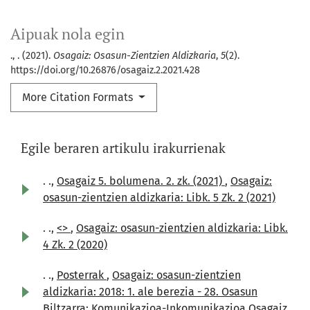
Aipuak nola egin
., . (2021).
Osagaiz: Osasun-Zientzien Aldizkaria
,
5
(2).
https://doi.org/10.26876/osagaiz.2.2021.428
More Citation Formats
Egile beraren artikulu irakurrienak
. .,
Osagaiz 5. bolumena. 2. zk. (2021)
,
Osagaiz:
osasun-zientzien aldizkaria: Libk. 5 Zk. 2 (2021)
. .,
<>
,
Osagaiz: osasun-zientzien aldizkaria: Libk.
4 Zk. 2 (2020)
. .,
Posterrak
,
Osagaiz: osasun-zientzien
aldizkaria: 2018: 1. ale berezia - 28. Osasun
Biltzarra: Komunikazioa-Inkomunikazioa Osagaiz