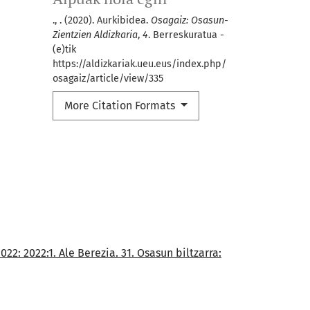
., . (2020). Aurkibidea.
Osagaiz: Osasun-
Zientzien Aldizkaria
,
4
. Berreskuratua -
(e)tik
https://aldizkariak.ueu.eus/index.php/
osagaiz/article/view/335
More Citation Formats
022: 2022:1. Ale Berezia. 31. Osasun biltzarra: