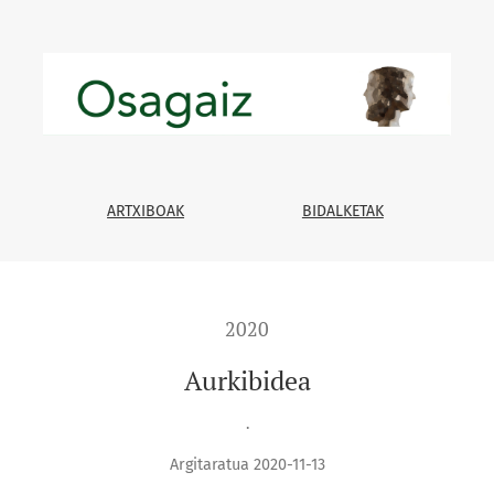
ARTXIBOAK
BIDALKETAK
2020
Aurkibidea
.
Argitaratua 2020-11-13