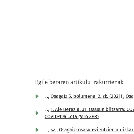
Egile beraren artikulu irakurrienak
. .,
Osagaiz 5. bolumena. 2. zk. (2021)
,
Osag
. .,
1. Ale Berezia. 31. Osasun biltzarra: C
COVID-19a...eta gero ZER?
. .,
<>
,
Osagaiz: osasun-zientzien aldizkaria