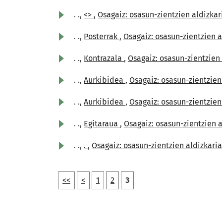
. .,
<>
,
Osagaiz: osasun-zientzien aldizkaria
. .,
Posterrak
,
Osagaiz: osasun-zientzien a
. .,
Kontrazala
,
Osagaiz: osasun-zientzien a
. .,
Aurkibidea
,
Osagaiz: osasun-zientzien 
. .,
Aurkibidea
,
Osagaiz: osasun-zientzien
. .,
Egitaraua
,
Osagaiz: osasun-zientzien al
. .,
.
,
Osagaiz: osasun-zientzien aldizkaria:
<<
<
1
2
3