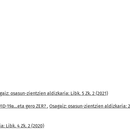
aiz: osasun-zientzien aldizkaria: Libk. 5 Zk. 2 (2021)
OVID-19a...eta gero ZER?
,
Osagaiz: osasun-zientzien aldizkaria: 2
: Libk. 4 Zk. 2 (2020)