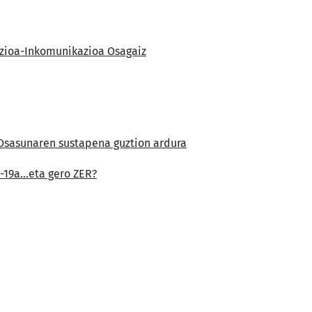
kazioa-Inkomunikazioa Osagaiz
A:Osasunaren sustapena guztion ardura
-19a...eta gero ZER?