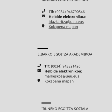
Tlf:
(0034) 946790546
Helbide elektronikoa:
idazkaritza@ueu.eus
Kokapena mapan
EIBARKO EGOITZA AKADEMIKOA
Tlf:
(0034) 943821426
Helbide elektronikoa:
markeskoa@ueu.eus
Kokapena mapan
IRUÑEKO EGOITZA SOZIALA