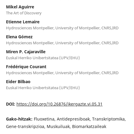
Mikel Aguirre
The Art of Discovery
Etienne Lemaire
Hydrosciences Montpellier, University of Montpellier, CNRS,IRD
Elena Gómez
Hydrosciences Montpellier, University of Montpellier, CNRS,IRD
Miren P. Cajaraville
Euskal Herriko Unibertsitatea (UPV/EHU)
Frédérique Courant
Hydrosciences Montpellier, University of Montpellier, CNRS,IRD
Eider Bilbao
Euskal Herriko Unibertsitatea (UPV/EHU)
DOI:
https://doi.org/10.26876/ikergazte.vi.05.31
Gako-hitzak:
Fluoxetina, Antidepresiboak, Transkriptomika,
Gene-transkripzioa, Muskuiluak, Biomarkatzaileak