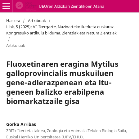
UEUren Aldizkari Zientifikoen Ataria
Hasiera
/
Artxiboak
/
Libk. 5 (2025): VI. Ikergazte. Nazioarteko ikerketa euskaraz.
Kongresuko artikulu bilduma. Zientziak eta Natura Zientziak
/
Artikuluak
Fluoxetinaren eragina Mytilus
galloprovincialis muskuiluen
gene-adierazpenean eta itu-
geneen balizko erabilpena
biomarkatzaile gisa
Gorka Arribas
ZBIT+ Ikerketa taldea, Zoologia eta Animalia Zelulen Biologia Saila,
Euskal Herriko Unibertsitatea (UPV/EHU).