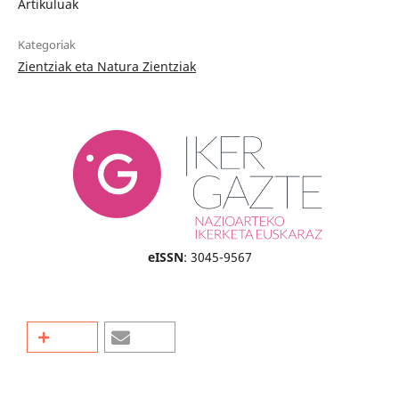
Artikuluak
Kategoriak
Zientziak eta Natura Zientziak
eISSN
: 3045-9567