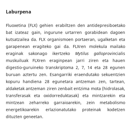
Laburpena
Fluoxetina (FLX) gehien erabiltzen den antidepresiboetako
bat izateaz gain, ingurune urtarren gorabidean dagoen
kutsatzailea da. FLX organismoen portaeran, ugalketan eta
garapenean eragiteko gai da. FLXren molekula mailako
eraginak sakonago ikertzeko
Mytilus galloprovin
cialis
muskuiluak FLXren eraginpean jarri ziren eta hauen
digestio-guruineko transkriptoma 2, 7, 14 eta 28 egunen
buruan aztertu zen. Esangarriki eraendutako sekuentzien
kopuru handiena 28 egunetara antzeman zen, tartean,
aldaketak antzeman ziren zenbait entzima mota (hidrolasak,
transferasak eta oxidorreduktasak) eta mintzarekin eta
mintzean zeharreko garraioarekin, zein metabolismo
energetikoarekin erlazionatutako proteinak kodetzen
dituzten geneetan.