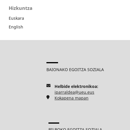
Hizkuntza
Euskara
English
BAIONAKO EGOITZA SOZIALA
Helbide elektronikoa:
iparraldea@ueu.eus
Kokapena mapan
BILBOKO EGOITZA SOZIALA