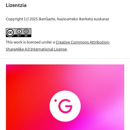
Lizentzia
Copyright (c) 2025 IkerGazte. Nazioarteko ikerketa euskaraz
This work is licensed under a
Creative Commons Attribution-
ShareAlike 4.0 International License
.