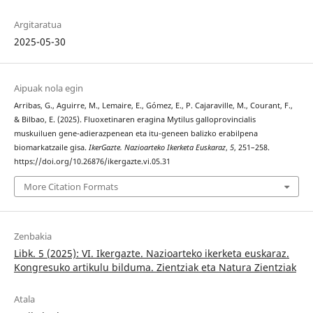
Argitaratua
2025-05-30
Aipuak nola egin
Arribas, G., Aguirre, M., Lemaire, E., Gómez, E., P. Cajaraville, M., Courant, F.,
& Bilbao, E. (2025). Fluoxetinaren eragina Mytilus galloprovincialis
muskuiluen gene-adierazpenean eta itu-geneen balizko erabilpena
biomarkatzaile gisa.
IkerGazte. Nazioarteko Ikerketa Euskaraz
,
5
, 251–258.
https://doi.org/10.26876/ikergazte.vi.05.31
More Citation Formats
Zenbakia
Libk. 5 (2025): VI. Ikergazte. Nazioarteko ikerketa euskaraz.
Kongresuko artikulu bilduma. Zientziak eta Natura Zientziak
Atala