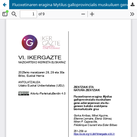
Fluoxetinaren eragina Mytilus galloprovincialis muskuiluen gene-adierazpenean eta itu-geneen balizko erabilpena biomarkatzaile gisa