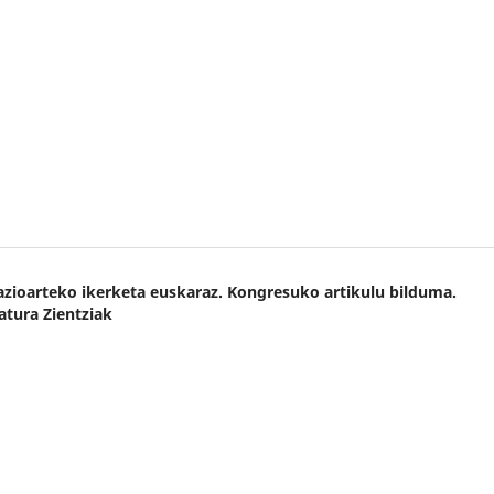
Nazioarteko ikerketa euskaraz. Kongresuko artikulu bilduma.
atura Zientziak