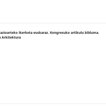
 Nazioarteko ikerketa euskaraz. Kongresuko artikulu bilduma.
a Arkitektura