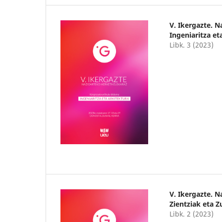
V. Ikergazte. 
Ingeniaritza et
Libk. 3 (2023)
V. Ikergazte. 
Zientziak eta 
Libk. 2 (2023)