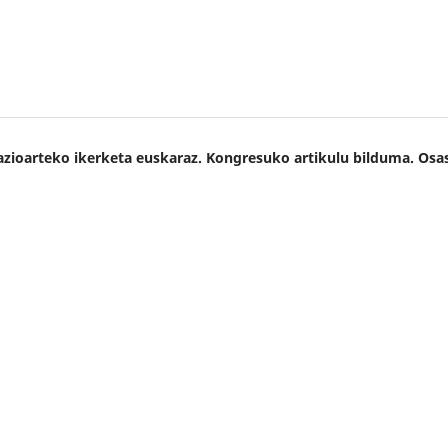
Nazioarteko ikerketa euskaraz. Kongresuko artikulu bilduma. Osa