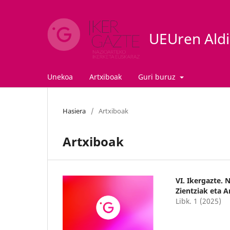
UEUren Aldiz
Unekoa
Artxiboak
Guri buruz
Hasiera
/
Artxiboak
Artxiboak
VI. Ikergazte. 
Zientziak eta A
Libk. 1 (2025)