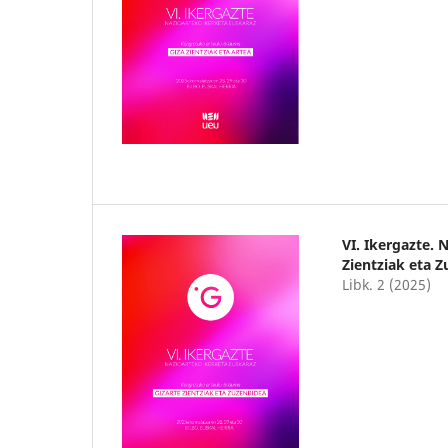
VI. Ikergazte. 
Zientziak eta 
Libk. 2 (2025)