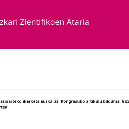
kari Zientifikoen Ataria
Nazioarteko ikerketa euskaraz. Kongresuko artikulu bilduma. Giz
rtea