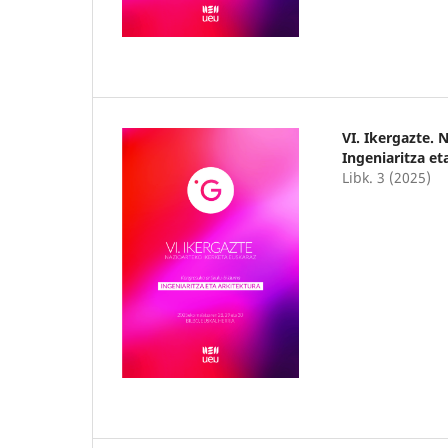
VI. Ikergazte.
Ingeniaritza et
Libk. 3 (2025)