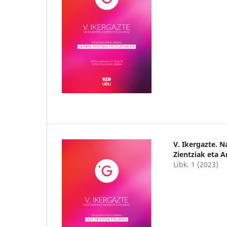
V. Ikergazte. 
Zientziak eta A
Libk. 1 (2023)