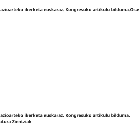
 Nazioarteko ikerketa euskaraz. Kongresuko artikulu bilduma.Os
 Nazioarteko ikerketa euskaraz. Kongresuko artikulu bilduma.
atura Zientziak