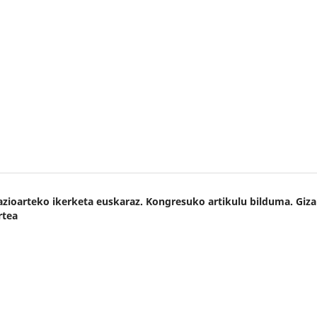
Nazioarteko ikerketa euskaraz. Kongresuko artikulu bilduma. Giza
rtea