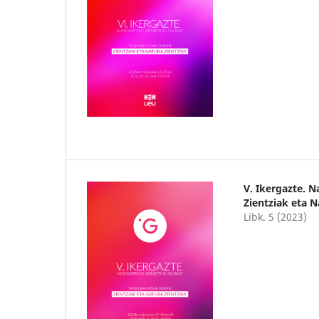
V. Ikergazte. 
Zientziak eta N
Libk. 5 (2023)