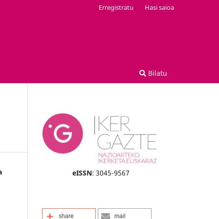
Erregistratu
Hasi saioa
Bilatu
a
eISSN
: 3045-9567
share
mail