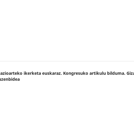
Nazioarteko ikerketa euskaraz. Kongresuko artikulu bilduma. Giz
Zuzenbidea