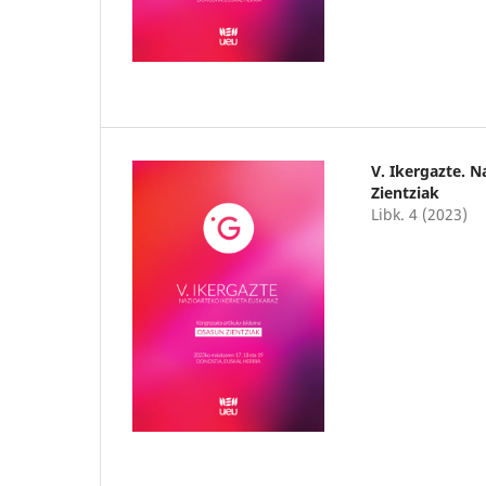
V. Ikergazte. 
Zientziak
Libk. 4 (2023)