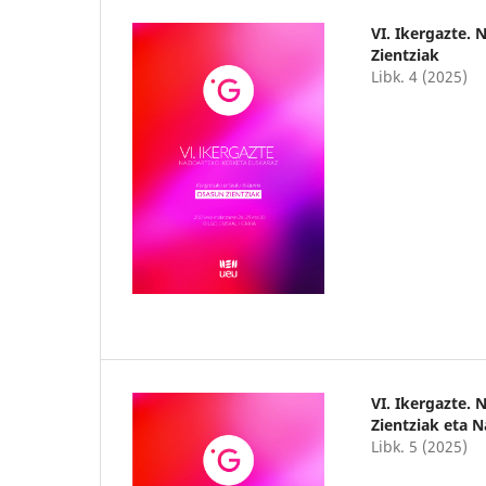
VI. Ikergazte.
Zientziak
Libk. 4 (2025)
VI. Ikergazte.
Zientziak eta N
Libk. 5 (2025)