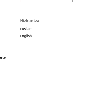
Hizkuntza
Euskara
English
arte