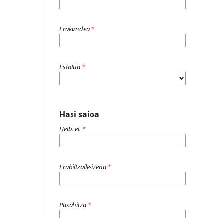
Erakundea
*
Estatua
*
Hasi saioa
Helb. el.
*
Erabiltzaile-izena
*
Pasahitza
*