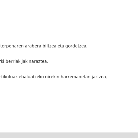
itorpenaren
arabera biltzea eta gordetzea.
ki berriak jakinaraztea.
artikuluak ebaluatzeko nirekin harremanetan jartzea.