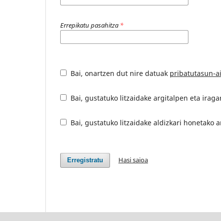
Errepikatu pasahitza
*
Bai, onartzen dut nire datuak
pribatutasun-a
Bai, gustatuko litzaidake argitalpen eta iragar
Bai, gustatuko litzaidake aldizkari honetako 
Hasi saioa
Erregistratu