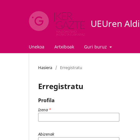
UEUren Aldiz
Unekoa
Artxiboak
Guri buruz
Hasiera
/
Erregistratu
Erregistratu
Profila
Izena
*
Abizenak