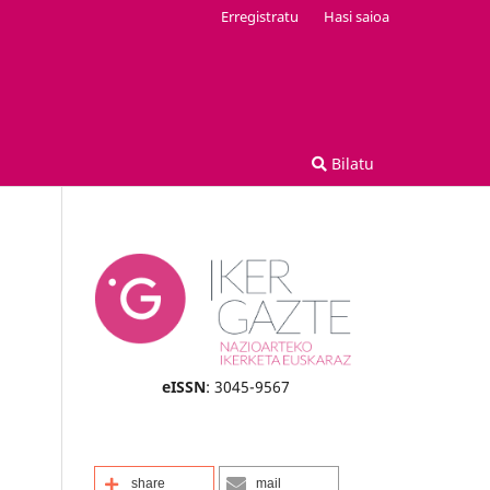
Erregistratu
Hasi saioa
Bilatu
eISSN
: 3045-9567
share
mail