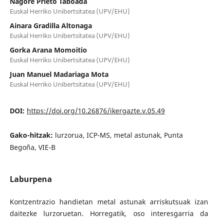
Nagore Prieto Taboada
Euskal Herriko Unibertsitatea (UPV/EHU)
Ainara Gradilla Altonaga
Euskal Herriko Unibertsitatea (UPV/EHU)
Gorka Arana Momoitio
Euskal Herriko Unibertsitatea (UPV/EHU)
Juan Manuel Madariaga Mota
Euskal Herriko Unibertsitatea (UPV/EHU)
DOI:
https://doi.org/10.26876/ikergazte.v.05.49
Gako-hitzak:
lurzorua, ICP-MS, metal astunak, Punta
Begoña, VIE-B
Laburpena
Kontzentrazio handietan metal astunak arriskutsuak izan
daitezke lurzoruetan. Horregatik, oso interesgarria da