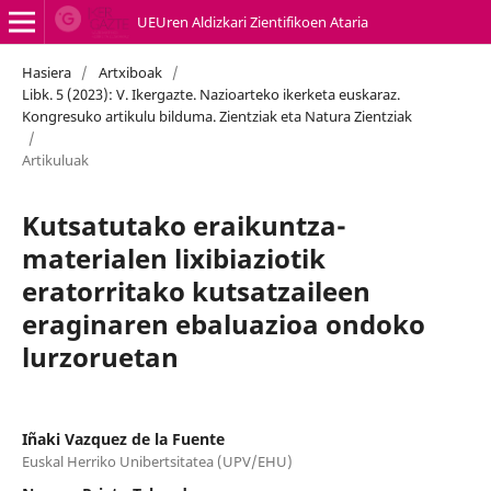
UEUren Aldizkari Zientifikoen Ataria
Hasiera
/
Artxiboak
/
Libk. 5 (2023): V. Ikergazte. Nazioarteko ikerketa euskaraz.
Kongresuko artikulu bilduma. Zientziak eta Natura Zientziak
/
Artikuluak
Kutsatutako eraikuntza-
materialen lixibiaziotik
eratorritako kutsatzaileen
eraginaren ebaluazioa ondoko
lurzoruetan
Iñaki Vazquez de la Fuente
Euskal Herriko Unibertsitatea (UPV/EHU)