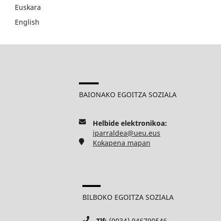
Euskara
English
BAIONAKO EGOITZA SOZIALA
Helbide elektronikoa:
iparraldea@ueu.eus
Kokapena mapan
BILBOKO EGOITZA SOZIALA
Tlf:
(0034) 946790546