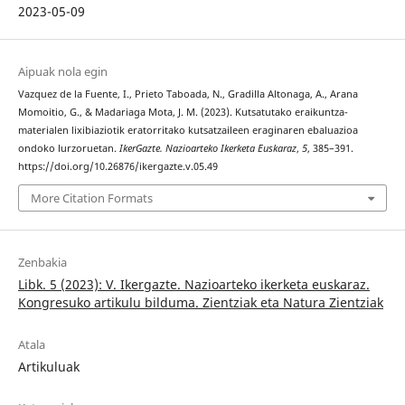
2023-05-09
Aipuak nola egin
Vazquez de la Fuente, I., Prieto Taboada, N., Gradilla Altonaga, A., Arana
Momoitio, G., & Madariaga Mota, J. M. (2023). Kutsatutako eraikuntza-
materialen lixibiaziotik eratorritako kutsatzaileen eraginaren ebaluazioa
ondoko lurzoruetan.
IkerGazte. Nazioarteko Ikerketa Euskaraz
,
5
, 385–391.
https://doi.org/10.26876/ikergazte.v.05.49
More Citation Formats
Zenbakia
Libk. 5 (2023): V. Ikergazte. Nazioarteko ikerketa euskaraz.
Kongresuko artikulu bilduma. Zientziak eta Natura Zientziak
Atala
Artikuluak