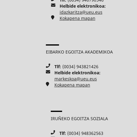
Helbide elektronikoa:
idazkaritza@ueu.eus
Kokapena mapan
EIBARKO EGOITZA AKADEMIKOA
Tlf:
(0034) 943821426
Helbide elektronikoa:
markeskoa@ueu.eus
Kokapena mapan
IRUÑEKO EGOITZA SOZIALA
Tlf:
(0034) 948362563