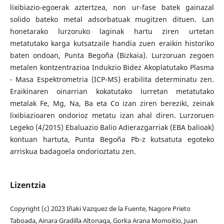
lixibiazio-egoerak aztertzea, non ur-fase batek gainazal
solido bateko metal adsorbatuak mugitzen dituen. Lan
honetarako lurzoruko laginak hartu ziren urtetan
metatutako karga kutsatzaile handia zuen eraikin historiko
baten ondoan, Punta Begoña (Bizkaia). Lurzoruan zegoen
metalen kontzentrazioa Indukzio Bidez Akoplatutako Plasma
- Masa Espektrometria (ICP-MS) erabilita determinatu zen.
Eraikinaren oinarrian kokatutako lurretan metatutako
metalak Fe, Mg, Na, Ba eta Co izan ziren bereziki, zeinak
lixibiazioaren ondorioz metatu izan ahal diren. Lurzoruen
Legeko (4/2015) Ebaluazio Balio Adierazgarriak (EBA balioak)
kontuan hartuta, Punta Begoña Pb-z kutsatuta egoteko
arriskua badagoela ondorioztatu zen.
Lizentzia
Copyright (c) 2023 Iñaki Vazquez de la Fuente, Nagore Prieto
Taboada, Ainara Gradilla Altonaga, Gorka Arana Momoitio, Juan