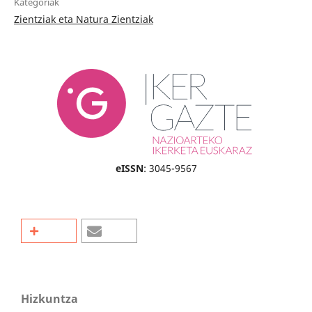
Kategoriak
Zientziak eta Natura Zientziak
eISSN
: 3045-9567
Hizkuntza