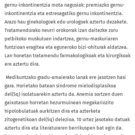
gernu-inkontinentzia mota nagusiak: premiazko gernu-
inkontinentzia eta estresagatiko gernu inkontinentzia.
Arazo hau ginekologoek edo urologoek aztertu dezakete.
Tratamendurako neurri orokorrak izan daitezke zoru
pelbikoko muskuluen indartzea, gernu-maskuriaren
funtzioan eragitea eta eguneroko bizi-ohiturak aldatzea.
Lan honetan tratamendu farmakologikoak eta kirurgikoak
ere aztertu dira.
Medikuntzako gradu-amaierako lanak ere jasotzen hasi
gara. Horietako batean síndrome mielodisplasikoa
del(5q) isolatuarekin aztertu da. Anemia sortzen duen
gaixotasun horretan hezurmuinean megakariozito
hipolobulatuak aurkitzen dira eta azterketa
zitogenetikoan del(5q) delezioa. 10 urtez jasotako datuak
aztertu dira eta literaturaren berrikuspen bat egin da.