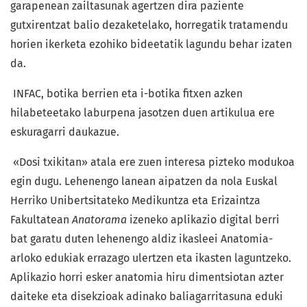
garapenean zailtasunak agertzen dira paziente
gutxirentzat balio dezaketelako, horregatik tratamendu
horien ikerketa ezohiko bideetatik lagundu behar izaten
da.
INFAC, botika berrien eta i-botika fitxen azken
hilabeteetako laburpena jasotzen duen artikulua ere
eskuragarri daukazue.
«Dosi txikitan» atala ere zuen interesa pizteko modukoa
egin dugu. Lehenengo lanean aipatzen da nola Euskal
Herriko Unibertsitateko Medikuntza eta Erizaintza
Fakultatean
Anatorama
izeneko aplikazio digital berri
bat garatu duten lehenengo aldiz ikasleei Anatomia-
arloko edukiak errazago ulertzen eta ikasten laguntzeko.
Aplikazio horri esker anatomia hiru dimentsiotan azter
daiteke eta disekzioak adinako baliagarritasuna eduki