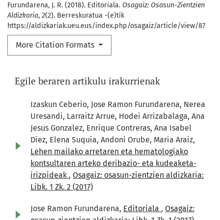
Furundarena, J. R. (2018). Editoriala.
Osagaiz: Osasun-Zientzien
Aldizkaria
,
2
(2). Berreskuratua -(e)tik
https://aldizkariak.ueu.eus/index.php/osagaiz/article/view/87
More Citation Formats
Egile beraren artikulu irakurrienak
Izaskun Ceberio, Jose Ramon Furundarena, Nerea
Uresandi, Larraitz Arrue, Hodei Arrizabalaga, Ana
Jesus Gonzalez, Enrique Contreras, Ana Isabel
Diez, Elena Suquia, Andoni Orube, Maria Araiz,
Lehen mailako arretaren eta hematologiako
kontsultaren arteko deribazio- eta kudeaketa-
irizpideak
,
Osagaiz: osasun-zientzien aldizkaria:
Libk. 1 Zk. 2 (2017)
Jose Ramon Furundarena,
Editoriala
,
Osagaiz: