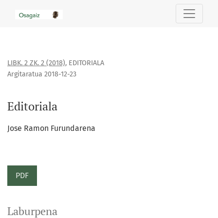
Editoriala
LIBK. 2 ZK. 2 (2018)
,
EDITORIALA
Argitaratua 2018-12-23
Editoriala
Jose Ramon Furundarena
PDF
Laburpena