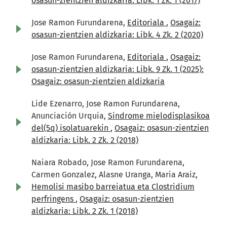
osasun-zientzien aldizkaria: Libk. 1 Zk. 1 (2017)
Jose Ramon Furundarena,
Editoriala
,
Osagaiz:
osasun-zientzien aldizkaria: Libk. 4 Zk. 2 (2020)
Jose Ramon Furundarena,
Editoriala
,
Osagaiz:
osasun-zientzien aldizkaria: Libk. 9 Zk. 1 (2025):
Osagaiz: osasun-zientzien aldizkaria
Lide Ezenarro, Jose Ramon Furundarena,
Anunciación Urquia,
Sindrome mielodisplasikoa
del(5q) isolatuarekin
,
Osagaiz: osasun-zientzien
aldizkaria: Libk. 2 Zk. 2 (2018)
Naiara Robado, Jose Ramon Furundarena,
Carmen Gonzalez, Alasne Uranga, Maria Araiz,
Hemolisi masibo barreiatua eta Clostridium
perfringens
,
Osagaiz: osasun-zientzien
aldizkaria: Libk. 2 Zk. 1 (2018)