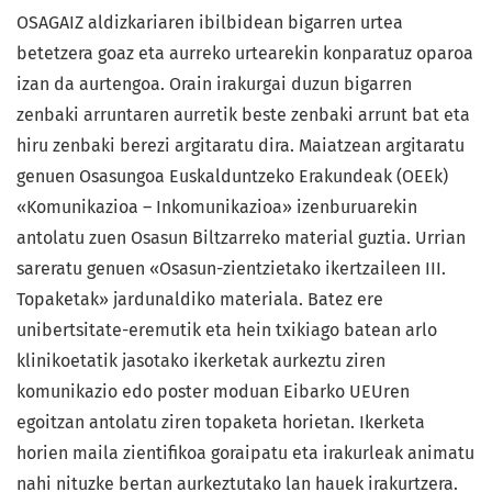
OSAGAIZ aldizkariaren ibilbidean bigarren urtea
betetzera goaz eta aurreko urtearekin konparatuz oparoa
izan da aurtengoa. Orain irakurgai duzun bigarren
zenbaki arruntaren aurretik beste zenbaki arrunt bat eta
hiru zenbaki berezi argitaratu dira. Maiatzean argitaratu
genuen Osasungoa Euskalduntzeko Erakundeak (OEEk)
«Komunikazioa – Inkomunikazioa» izenburuarekin
antolatu zuen Osasun Biltzarreko material guztia. Urrian
sareratu genuen «Osasun-zientzietako ikertzaileen III.
Topaketak» jardunaldiko materiala. Batez ere
unibertsitate-eremutik eta hein txikiago batean arlo
klinikoetatik jasotako ikerketak aurkeztu ziren
komunikazio edo poster moduan Eibarko UEUren
egoitzan antolatu ziren topaketa horietan. Ikerketa
horien maila zientifikoa goraipatu eta irakurleak animatu
nahi nituzke bertan aurkeztutako lan hauek irakurtzera.