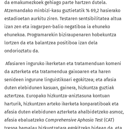
da emakumezkoek gehiago parte hartzen dutela.
Atzemandako minbizi-kasu guztietatik % 69,2 hasierako
estadioetan aurkitu ziren. Testaren sentsibilitatea altua
izan zen eta iragarpen-balio negatiboa ia ehuneko
ehunekoa. Programarekin biziraupenaren hobekuntza
lortzen da eta balantzea positiboa izan dela
ondorioztatu da.
Afasiaren inguruko ikerketan eta tratamenduan komeni
da azterketa eta tratamendua gaixoaren eta haren
senideen ingurune linguistikoari egokitzea; eta afasia
duten elebidunen kasuan, gainera, hizkuntza guztiak
aztertzea. Europako hizkuntza-aniztasuna kontuan
harturik, hizkuntzen arteko ikerketa konparatiboak eta
afasia duten elebidunen azterketa ahalbidetzeko asmoz,
afasia ebaluatzeko
Comprehensive Aphasia Test
(CAT)
tresna hamalau hizkuntzatara egokitzeko bidean da, eta