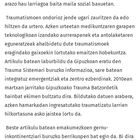
arazo hau larriagoa baita maila sozial baxuetan.
Traumatismoen ondorioz jende ugari zauritzen da edo
hiltzen da urtero. Azken urteetan medikuntzaren garapen
teknologikoan izandako aurrerapenek eta antolaketaren
eguneratzeak ahalbidetu dute traumatismoek
eragindako gaixoekin lortutako emaitzen hobekuntza.
Artikulu batean laburbildu da Gipuzkoan eratu den
Trauma Sistemari buruzko informazioa, sare batean
integratuz emergentziak eta zentro ezberdinak. 2010ean
martxan jarritako Gipuzkoako Trauma Batzordetik
hainbat ekimen bultzatu dira. Bildutako datuen arabera,
azken hamarkadan ingresatutako traumatizatu larrien
hilkortasuna asko jaistea lortu da.
Beste artikulu batean emakumezkoen gernu-
inkontinentziari buruzko berrikuspen bat egin da. Bi dira