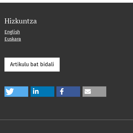
Hizkuntza
English
Euskara
Artikulu bat bidali