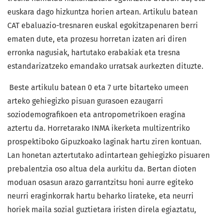
euskara dago hizkuntza horien artean. Artikulu batean
CAT ebaluazio-tresnaren euskal egokitzapenaren berri
ematen dute, eta prozesu horretan izaten ari diren
erronka nagusiak, hartutako erabakiak eta tresna
estandarizatzeko emandako urratsak aurkezten dituzte.
Beste artikulu batean 0 eta 7 urte bitarteko umeen
arteko gehiegizko pisuan gurasoen ezaugarri
soziodemografikoen eta antropometrikoen eragina
aztertu da. Horretarako INMA ikerketa multizentriko
prospektiboko Gipuzkoako laginak hartu ziren kontuan.
Lan honetan aztertutako adintartean gehiegizko pisuaren
prebalentzia oso altua dela aurkitu da. Bertan dioten
moduan osasun arazo garrantzitsu honi aurre egiteko
neurri eraginkorrak hartu beharko lirateke, eta neurri
horiek maila sozial guztietara iristen direla egiaztatu,