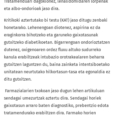
Tratamenduari dagokionez, lenalidomidaren lorpenak
eta albo-ondorioak jaso dira.
Kritikoki aztertutako bi testu (KAT) jaso ditugu zenbaki
honetarako. Lehenengoan diotenez, aspirina ez da
eraginkorra bihotzeko eta garuneko gaixotasunak
gutxitzeko diabetikoetan. Bigarrengoan ondorioztatzen
dutenez, oxigenoaren ordez fluxu altuko sudurreko
kanula erabiltzeak intubazio orotrakealaren beharra
gutxitzen laguntzen du, baina zainketa intentsiboetako
unitatean neurtutako hilkortasun-tasa eta egonaldia ez
ditu gutxitzen.
Farmazialarien txokoan jaso dugun lehen artikuluan
sendagai umezurtzak aztertu dira. Sendagai horiek
gaixotasun arraro baten diagnostiko, prebentzio edota
tratamendurako erabiltzen dira. Farmako horien