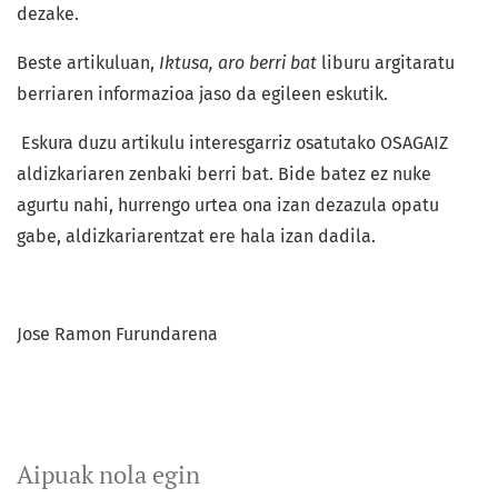
dezake.
Beste artikuluan,
Iktusa, aro berri bat
liburu argitaratu
berriaren informazioa jaso da egileen eskutik.
Eskura duzu artikulu interesgarriz osatutako OSAGAIZ
aldizkariaren zenbaki berri bat. Bide batez ez nuke
agurtu nahi, hurrengo urtea ona izan dezazula opatu
gabe, aldizkariarentzat ere hala izan dadila.
Jose Ramon Furundarena
Aipuak nola egin