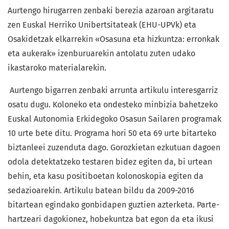
Aurtengo hirugarren zenbaki berezia azaroan argitaratu
zen Euskal Herriko Unibertsitateak (EHU-UPVk) eta
Osakidetzak elkarrekin «Osasuna eta hizkuntza: erronkak
eta aukerak» izenburuarekin antolatu zuten udako
ikastaroko materialarekin.
Aurtengo bigarren zenbaki arrunta artikulu interesgarriz
osatu dugu. Koloneko eta ondesteko minbizia bahetzeko
Euskal Autonomia Erkidegoko Osasun Sailaren programak
10 urte bete ditu. Programa hori 50 eta 69 urte bitarteko
biztanleei zuzenduta dago. Gorozkietan ezkutuan dagoen
odola detektatzeko testaren bidez egiten da, bi urtean
behin, eta kasu positiboetan kolonoskopia egiten da
sedazioarekin. Artikulu batean bildu da 2009-2016
bitartean egindako gonbidapen guztien azterketa. Parte-
hartzeari dagokionez, hobekuntza bat egon da eta ikusi