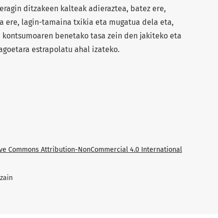
ragin ditzakeen kalteak adieraztea, batez ere,
 ere, lagin-tamaina txikia eta mugatua dela eta,
e kontsumoaren benetako tasa zein den jakiteko eta
goetara estrapolatu ahal izateko.
ive Commons Attribution-NonCommercial 4.0 International
zain