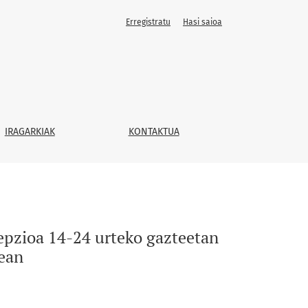
Erregistratu
Hasi saioa
 egun: kasu-ikerketa Urola Kosta eskualdean
IRAGARKIAK
KONTAKTUA
epzioa 14-24 urteko gazteetan
dean