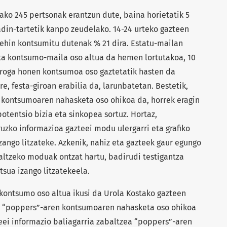
ako 245 pertsonak erantzun dute, baina horietatik 5
adin-tartetik kanpo zeudelako. 14-24 urteko gazteen
ehin kontsumitu dutenak % 21 dira. Estatu-mailan
ta kontsumo-maila oso altua da hemen lortutakoa, 10
Droga honen kontsumoa oso gaztetatik hasten da
re, festa-giroan erabilia da, larunbatetan. Bestetik,
 kontsumoaren nahasketa oso ohikoa da, horrek eragin
otentsio bizia eta sinkopea sortuz. Hortaz,
uzko informazioa gazteei modu ulergarri eta grafiko
ango litzateke. Azkenik, nahiz eta gazteek gaur egungo
ltzeko moduak ontzat hartu, badirudi testigantza
tsua izango litzatekeela.
ontsumo oso altua ikusi da Urola Kostako gazteen
ta “poppers”-aren kontsumoaren nahasketa oso ohikoa
eei informazio baliagarria zabaltzea “poppers”-aren