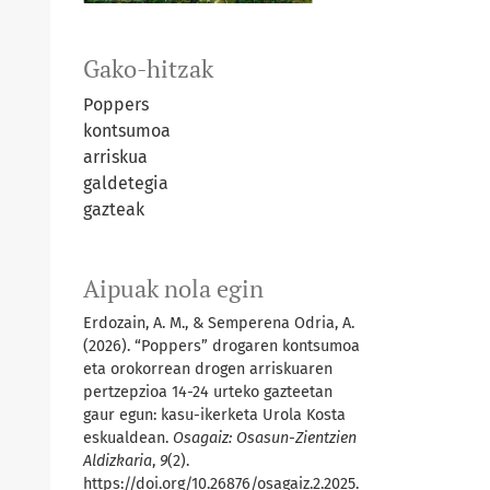
Gako-hitzak
Poppers
kontsumoa
arriskua
galdetegia
gazteak
Aipuak nola egin
Erdozain, A. M., & Semperena Odria, A.
(2026). “Poppers” drogaren kontsumoa
eta orokorrean drogen arriskuaren
pertzepzioa 14-24 urteko gazteetan
gaur egun: kasu-ikerketa Urola Kosta
eskualdean.
Osagaiz: Osasun-Zientzien
Aldizkaria
,
9
(2).
https://doi.org/10.26876/osagaiz.2.2025.