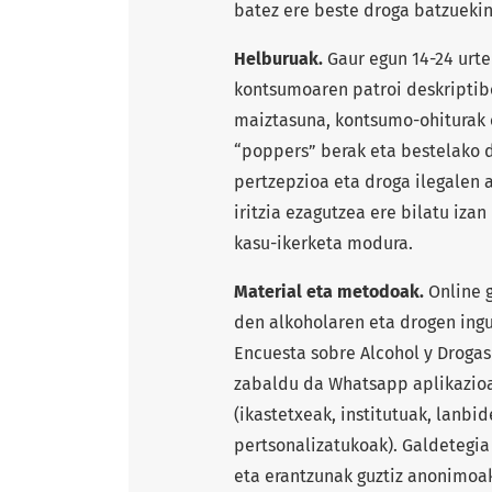
batez ere beste droga batzuekin
Helburuak.
Gaur egun 14-24 urt
kontsumoaren patroi deskriptibo
maiztasuna, kontsumo-ohiturak e
“poppers” berak eta bestelako 
pertzepzioa eta droga ilegalen a
iritzia ezagutzea ere bilatu iza
kasu-ikerketa modura.
Material eta metodoak.
Online g
den alkoholaren eta drogen ingu
Encuesta sobre Alcohol y Drogas
zabaldu da Whatsapp aplikazioar
(ikastetxeak, institutuak, lanbi
pertsonalizatukoak). Galdetegia 
eta erantzunak guztiz anonimoak