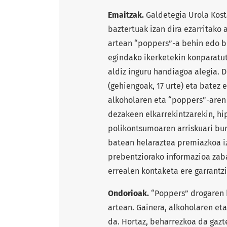
Emaitzak.
Galdetegia Urola Kost
baztertuak izan dira ezarritako 
artean “poppers”-a behin edo b
egindako ikerketekin konparatu
aldiz inguru handiagoa alegia. 
(gehiengoak, 17 urte) eta batez e
alkoholaren eta “poppers”-aren
dezakeen elkarrekintzarekin, hip
polikontsumoaren arriskuari bur
batean helaraztea premiazkoa iz
prebentziorako informazioa zaba
errealen kontaketa ere garrantzi
Ondorioak.
“Poppers” drogaren k
artean. Gainera, alkoholaren e
da. Hortaz, beharrezkoa da gazt