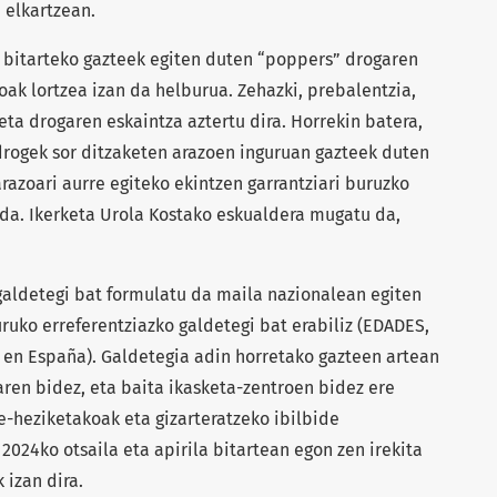
 elkartzean.
e bitarteko gazteek egiten duten “poppers” drogaren
ak lortzea izan da helburua. Zehazki, prebalentzia,
ta drogaren eskaintza aztertu dira. Horrekin batera,
drogek sor ditzaketen arazoen inguruan gazteek duten
razoari aurre egiteko ekintzen garrantziari buruzko
n da. Ikerketa Urola Kostako eskualdera mugatu da,
aldetegi bat formulatu da maila nazionalean egiten
ruko erreferentziazko galdetegi bat erabiliz (EDADES,
 en España). Galdetegia adin horretako gazteen artean
en bidez, eta baita ikasketa-zentroen bidez ere
de-heziketakoak eta gizarteratzeko ibilbide
2024ko otsaila eta apirila bitartean egon zen irekita
 izan dira.