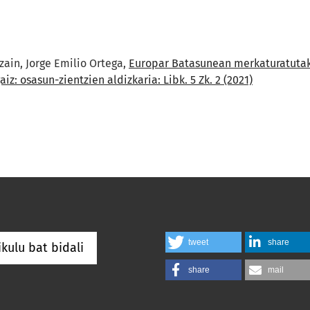
in, Jorge Emilio Ortega,
Europar Batasunean merkaturatutak
iz: osasun-zientzien aldizkaria: Libk. 5 Zk. 2 (2021)
tweet
share
ikulu bat bidali
share
mail