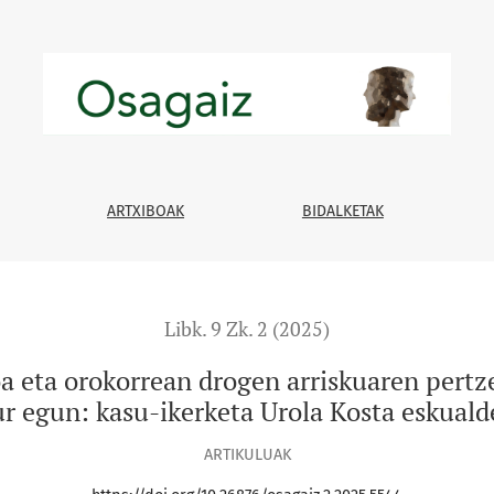
 drogen arriskuaren pertzepzioa 14-24 urteko gazteetan gaur
ARTXIBOAK
BIDALKETAK
Libk. 9 Zk. 2 (2025)
 eta orokorrean drogen arriskuaren pertz
r egun: kasu-ikerketa Urola Kosta eskual
ARTIKULUAK