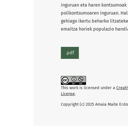
inguruan eta haren kontsumoak e
polikontsumoaren inguruan. Hala
gehiago ikertu beharko litzatek
emaitza horiek populazio handia
.pdf
This work is licensed under a
Creat
License
.
Copyright (c) 2025 Amaia Maite Erdo