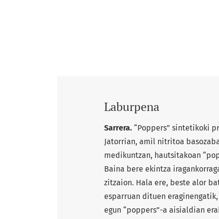
Laburpena
Sarrera.
“Poppers” sintetikoki pr
Jatorrian, amil nitritoa basozaba
medikuntzan, hautsitakoan “pop”
Baina bere ekintza iragankorragat
zitzaion. Hala ere, beste alor b
esparruan dituen eraginengatik, 
egun “poppers”-a aisialdian era