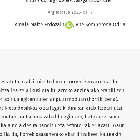
https://doi.org/10.26876/osagaiz.2.2025.5544
Argitaratua 2026-01-17
Amaia Maite Erdozain
Ane Semperena Odria
estatutako alkil nitrito lurrunkorren izen arrunta da.
ltzailea zela ikusi eta bularreko anginarako erabili zen
 soinua egiten zuten anpulu moduan (hortik izena).
ik eta dosifikazio zailagatik klinikan erabiltzeari utzi
atzuetan kontsumoa zabaldu egin zen, batez ere, sexu-
hala nola desira handitu eta esfinterrak erlaxatu. Gaur
bilia da, horrek osasunerako ekar ditzakeen kalteekin,