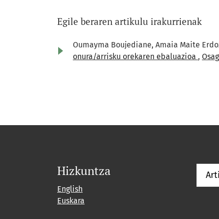
Egile beraren artikulu irakurrienak
Oumayma Boujediane, Amaia Maite Erdoza
onura/arrisku orekaren ebaluazioa
,
Osaga
Hizkuntza
Art
English
Euskara