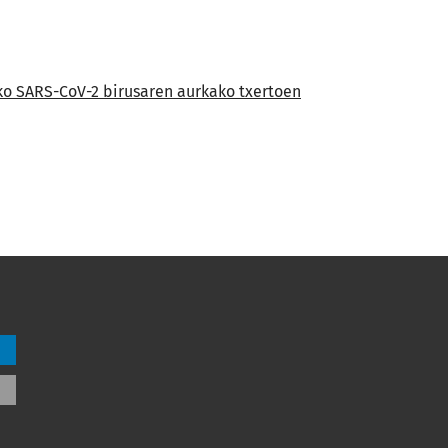
o SARS-CoV-2 birusaren aurkako txertoen