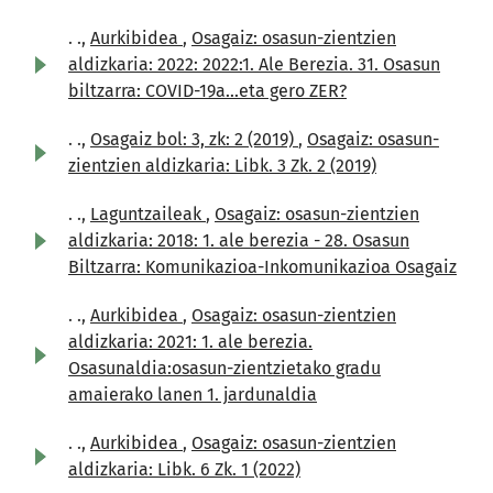
. .,
Aurkibidea
,
Osagaiz: osasun-zientzien
aldizkaria: 2022: 2022:1. Ale Berezia. 31. Osasun
biltzarra: COVID-19a...eta gero ZER?
. .,
Osagaiz bol: 3, zk: 2 (2019)
,
Osagaiz: osasun-
zientzien aldizkaria: Libk. 3 Zk. 2 (2019)
. .,
Laguntzaileak
,
Osagaiz: osasun-zientzien
aldizkaria: 2018: 1. ale berezia - 28. Osasun
Biltzarra: Komunikazioa-Inkomunikazioa Osagaiz
. .,
Aurkibidea
,
Osagaiz: osasun-zientzien
aldizkaria: 2021: 1. ale berezia.
Osasunaldia:osasun-zientzietako gradu
amaierako lanen 1. jardunaldia
. .,
Aurkibidea
,
Osagaiz: osasun-zientzien
aldizkaria: Libk. 6 Zk. 1 (2022)