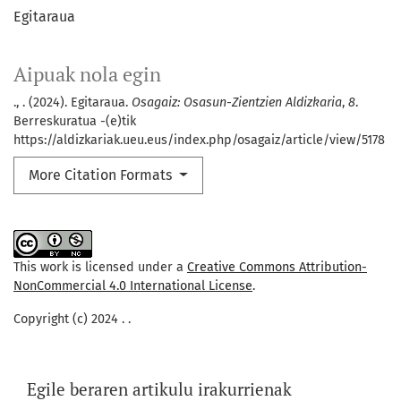
Egitaraua
Aipuak nola egin
., . (2024). Egitaraua.
Osagaiz: Osasun-Zientzien Aldizkaria
,
8
.
Berreskuratua -(e)tik
https://aldizkariak.ueu.eus/index.php/osagaiz/article/view/5178
More Citation Formats
This work is licensed under a
Creative Commons Attribution-
NonCommercial 4.0 International License
.
Copyright (c) 2024 . .
Egile beraren artikulu irakurrienak