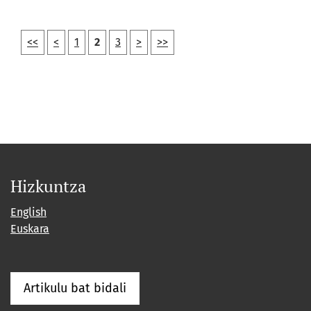
<<
<
1
2
3
>
>>
Hizkuntza
English
Euskara
Artikulu bat bidali