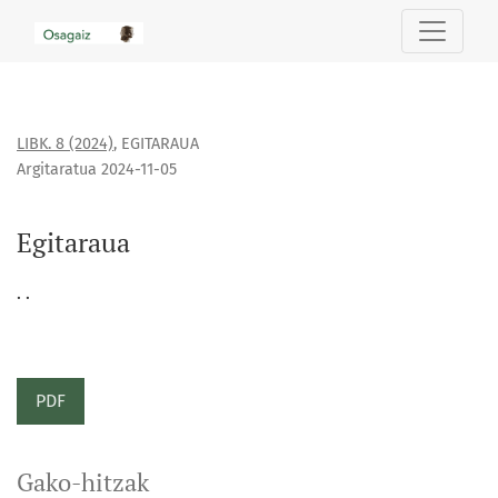
Egitaraua
LIBK. 8 (2024)
,
EGITARAUA
Argitaratua 2024-11-05
Egitaraua
. .
PDF
Gako-hitzak