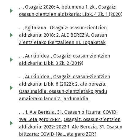
. .,
Osagaiz 2020: 4. bolumena 1. zk
,
Osagaiz:
osasun-zientzien aldizkaria: Libk. 4 Zk. 1 (2020)
. .,
Egitaraua
,
Osagaiz: osasun-zientzien
aldizkaria: 2018: 2. ALE BEREZIA. Osasun
Zientzietako Ikertzaileen III. Topaketak
. .,
Aurkibidea
,
Osagaiz: osasun-zientzien
aldizkaria: Libk. 3 Zk. 2 (2019)
. .,
Aurkibidea
,
Osagaiz: osasun-zientzien
aldizkaria: Libk. 6 (2022): 2. ale berezia.
Osasunaldia: osasun-zientzietako gradu
amaierako lanen 2. jardunaldia
. .,
1. Ale Berezia. 31. Osasun biltzarra: COVID-
19a...eta gero ZER?
,
Osagaiz: osasun-zientzien
aldizkaria: 2022: 2022:1. Ale Berezia. 31. Osasun
biltzarra: COVID-19a...eta gero ZER?